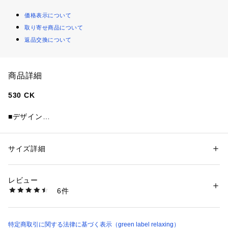
価格表示について
取り寄せ商品について
返品交換について
商品詳細
530 CK
■デザイン
2000年代に登場したフィットネスランニングシューズを洗練
されたファッションアイテムとして提案する「530」は、曲線
を活かした流麗なアッパーデザイン、快適な履き心地を提供す
サイズ詳細
性別：
メンズ
るABZORB搭載ミッドソールを採用したモデルです。
カテゴリー：
シューズ
 ＞ 
スニーカー・スリッポン
スポーティな装いに高級感を演出するスエード/メッシュのコ
レビュー
ンビネーションをニューバランスグレイで提案。
洗濯：-
6件
※詳しい洗濯方法については、商品の品質表示タグをご覧ください
商品番号：
1270200032414 
（モール）
■メーカー品番：MR530CK
32314992247 （ショップ）
＜New Balance（ニューバランス）＞
特定商取引に関する法律に基づく表示（green label relaxing）