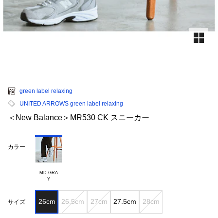
green label relaxing
UNITED ARROWS green label relaxing
＜New Balance＞MR530 CK スニーカー
カラー
MD.GRA

26cm
26.5cm
27cm
27.5cm
28cm
サイズ