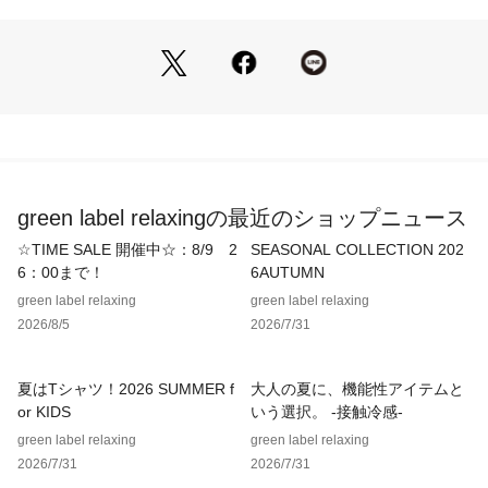
1906年、ボストンでアーチサポートインソールや偏平足など
を直す矯正靴の製造メーカーとして、ニューバランス社は誕生
した。
社名の由来は、履いた人に”新しい（new）、バランス（balan
ce）”感覚をもたらすことによる。
伝統を継承しながらも、最新のテクノロジーを集結し、よりよ
いフィット性を追求するシューズづくりを行っているニューバ
ランス。
その機能性を優先したシューズづくりの姿勢は、この先も決し
green label relaxingの最近のショップニュース
て変わることはない。
☆TIME SALE 開催中☆：8/9 2
SEASONAL COLLECTION 202
【注意事項】
6：00まで！
6AUTUMN
※商品を使用前に、タグ等に記載されている「取り扱い上の注
green label relaxing
green label relaxing
意書き」、「洗濯表示」を必ずご確認ください。
2026/8/5
2026/7/31
※商品画像は、光の当たり具合やパソコンなどの閲覧環境によ
り、実際の色味と異なって見える場合がございます。あらかじ
めご了承ください。
夏はTシャツ！2026 SUMMER f
大人の夏に、機能性アイテムと
※商品の色味の目安は、商品単体の画像をご参照ください。
or KIDS
いう選択。 -接触冷感-
※シューズの重量は、シューズ本体のみ両足の重量となりま
green label relaxing
green label relaxing
す。箱や付属品は計測に含まれません。
2026/7/31
2026/7/31
※商品に不良が無い場合、包装紙および箱の破損がございまし