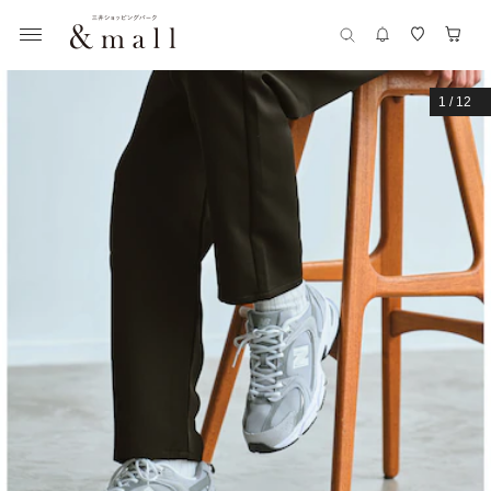
1
/
12