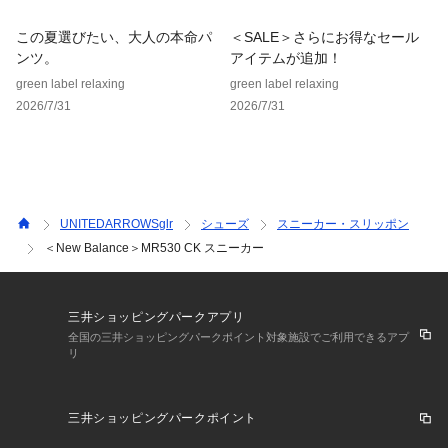
ても発送いたします。あらかじめご了承ください。
※画像の商品はサンプルです。
この夏選びたい、大人の本命パ
＜SALE＞さらにお得なセール
ンツ。
アイテムが追加！
店舗へお問い合わせの際は、全国のgreen label relaxing各店
green label relaxing
green label relaxing
舗まで下記の品名/品番をお申し付けください。
2026/7/31
2026/7/31
品名：SC NB MR530 CK  品番：32314992247
UNITEDARROWSglr
シューズ
スニーカー・スリッポン
＜New Balance＞MR530 CK スニーカー
三井ショッピングパークアプリ
全国の三井ショッピングパークポイント対象施設でご利用できるアプ
リ
三井ショッピングパークポイント