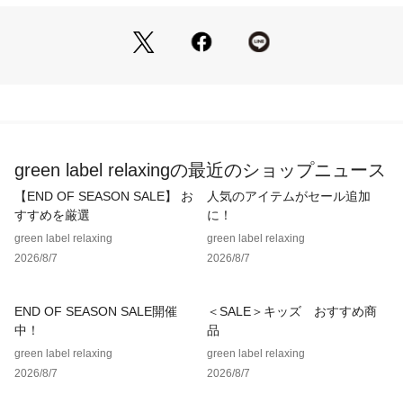
サイズ調整が可能）
・5つ穴デザイン
【注意事項】
※商品に「取り扱い上の注意書き」、「洗濯表示」がございま
す場合は、使用前に必ずご確認ください。
※商品画像は、光の当たり具合やパソコンなどの閲覧環境によ
り、実際の色味と異なって見える場合がございます。あらかじ
めご了承ください。
green label relaxingの最近のショップニュース
※商品の色味の目安は、商品単体の画像をご参照ください。
【END OF SEASON SALE】 お
人気のアイテムがセール追加
店舗へお問い合わせの際は、全国のgreen label relaxing各店
すすめを厳選
に！
舗まで下記の品名/品番をお申し付けください。
green label relaxing
green label relaxing
品名：YMN AJUST REVER V2 30  品番：31416990217
2026/8/7
2026/8/7
END OF SEASON SALE開催
＜SALE＞キッズ おすすめ商
中！
品
green label relaxing
green label relaxing
2026/8/7
2026/8/7