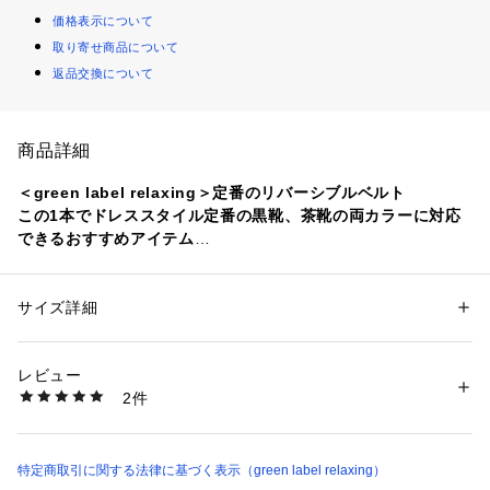
価格表示について
取り寄せ商品について
返品交換について
商品詳細
＜green label relaxing＞定番のリバーシブルベルト
この1本でドレススタイル定番の黒靴、茶靴の両カラーに対応
できるおすすめアイテム
・ベーシックな3cm幅のドレスベルト
・スーツパンツ、スラックスに好相性
サイズ詳細
性別：
メンズ
・ビジネス、フォーマルはもちろん、さまざまなシーンに対応
カテゴリー：
ファッション
 ＞ 
ファッション雑貨
 ＞ 
ベルト
素材：床革
・表側はブラック、裏側はダークブラウンの気の利いたリバー
生産国：中国製
レビュー
シブル仕様が魅力
洗濯：-
2件
・バックルを回転させるだけで切替可能なのも嬉しいポイント
※詳しい洗濯方法については、商品の品質表示タグをご覧ください
商品番号：
1270200024226 
（モール）
・本来黒靴、茶靴に合わせてベルト2本必要なところを1本で対
31416990217 （ショップ）
応可能な便利アイテム
・アジャスト機能付き（バックルから外してカットすることで
特定商取引に関する法律に基づく表示（green label relaxing）