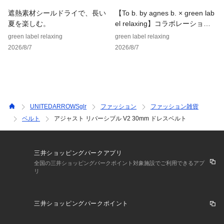
遮熱素材シールドライで、長い
【To b. by agnes b. × green lab
夏を楽しむ。
el relaxing】コラボレーション
アイテム
green label relaxing
green label relaxing
2026/8/7
2026/8/7
UNITEDARROWSglr
ファッション
ファッション雑貨
ベルト
アジャスト リバーシブル V2 30mm ドレスベルト
三井ショッピングパークアプリ
全国の三井ショッピングパークポイント対象施設でご利用できるアプ
リ
三井ショッピングパークポイント