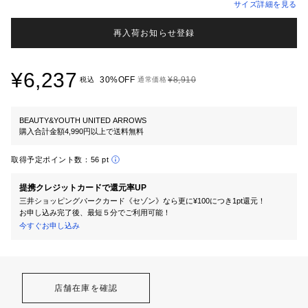
サイズ詳細を見る
再入荷お知らせ登録
¥6,237
30%OFF
¥8,910
税込
通常価格
BEAUTY&YOUTH UNITED ARROWS
購入合計金額4,990円以上で送料無料
取得予定ポイント数：
56 pt
提携クレジットカードで還元率UP
三井ショッピングパークカード《セゾン》なら更に¥100につき1pt還元！
お申し込み完了後、最短５分でご利用可能！
今すぐお申し込み
店舗在庫を確認