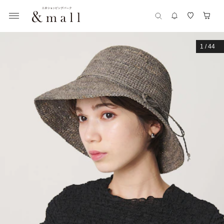
1
/
44