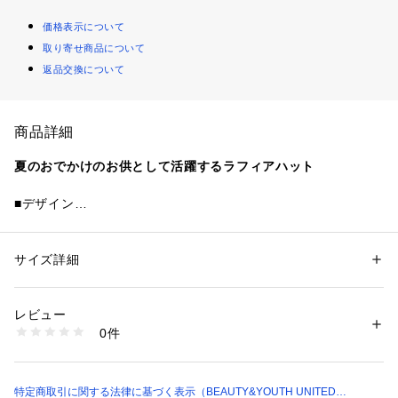
価格表示について
取り寄せ商品について
返品交換について
商品詳細
夏のおでかけのお供として活躍するラフィアハット
■デザイン
毎年好評のラフィアハットが今年も登場。
ミニマルでやや深めにかぶれる、大人ムード漂う定番アイテム
です。
サイズ詳細
性別：
レディース
今シーズンは、さりげないデザインポイントとして同素材のリ
カテゴリー：
ファッション
 ＞ 
帽子・ヘアアクセサリー
 ＞ 
ハット
素材：天然草木(ラフィア)
ボンを付けました。
生産国：-
レビュー
顔周りを明るく見せてくれるナチュラルと、品を感じるダーク
洗濯：クリーニングは専門店に相談ください
0件
ブラウン、シックな雰囲気のミディアムグレーの3色をご用
※詳しい洗濯方法については、商品の品質表示タグをご覧ください
商品番号：
1270100034942 
（モール）
意。
18386000023 （ショップ）
内側の紐でサイズ調整可能な仕様です。
特定商取引に関する法律に基づく表示（BEAUTY&YOUTH UNITED