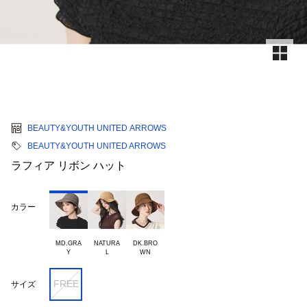
BEAUTY&YOUTH UNITED ARROWS
BEAUTY&YOUTH UNITED ARROWS
ラフィア リボン ハット
カラー
MD.GRA

NATURA

DK.BRO

FREE
サイズ