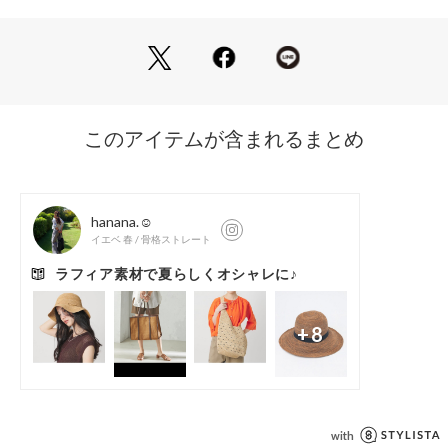
■コーディネート
ARROWS）
Tシャツにデニムといったデイリースタイルにはもちろん、ノ
ースリーブワンピースやシアーアイテムと合わせた夏らしいコ
ーディネートもおすすめ。
さまざな装いと相性が良く、永くご愛用いただけるアイテムで
す。
【注意事項】
※商品に「取り扱い上の注意書き」、「洗濯表示」がございま
す場合は、使用前に必ずご確認ください。
※商品画像は、光の当たり具合やパソコンなどの閲覧環境によ
り、実際の色味と異なって見える場合がございます。あらかじ
めご了承ください。
※商品の色味の目安は、商品単体の画像をご参照ください。
店舗へお問い合わせの際は、全国のBEAUTY&YOUTH各店舗ま
で下記の品名/品番をお申し付けください。
品名：BY RFA RBN HAT
品番：18386000023