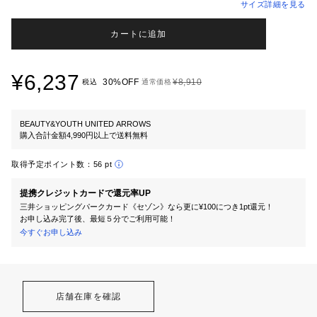
サイズ詳細を見る
カートに追加
¥6,237
30%OFF
¥8,910
税込
通常価格
BEAUTY&YOUTH UNITED ARROWS
購入合計金額4,990円以上で送料無料
取得予定ポイント数：
56 pt
提携クレジットカードで還元率UP
三井ショッピングパークカード《セゾン》なら更に¥100につき1pt還元！
お申し込み完了後、最短５分でご利用可能！
今すぐお申し込み
店舗在庫を確認