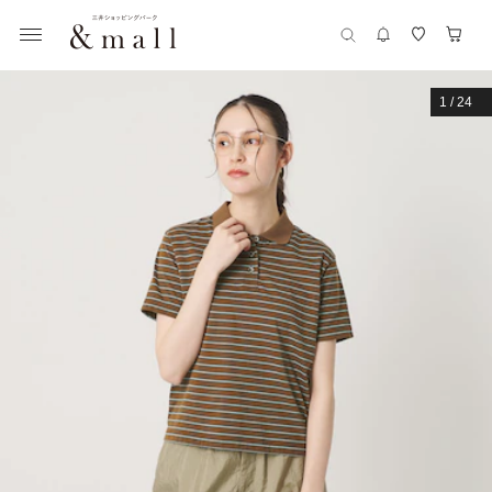
1
/
24