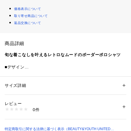
価格表示について
取り寄せ商品について
返品交換について
商品詳細
旬な着こなしを叶えるレトロなムードのボーダーポロシャツ
■デザイン
ボーダー柄のポロシャツ。
配色や柄のパターンにこだわったオリジナルの生地を使用して
お作りしました。
サイズ詳細
性別：
レディース
ワイドパンツにも相性抜群のコンパクトなシルエット。
カテゴリー：
ファッション
 ＞ 
トップス
 ＞ 
ポロシャツ
素材：本体 ； コットン50% ポリエステル50% 襟部分；ポリエステル4
トレンドムードたっぷりな、サマーシーズンに映える一着で
8% コットン46% ナイロン5% ポリウレタン1%
レビュー
す。
生産国：日本製
0件
コーディネートのアクセントになりながら馴染みの良い、ミデ
洗濯：-
※詳しい洗濯方法については、商品の品質表示タグをご覧ください
ィアムブラウン、ケリー、ネイビーの3色をご用意しました。
商品番号：
1270100034918 
（モール）
16172000016 （ショップ）
■素材
特定商取引に関する法律に基づく表示（BEAUTY&YOUTH UNITED