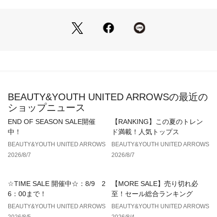
ややフェードしたような見え方が特徴のコットンポリエステル
ARROWS）
素材を使用。
色によってボーダーのパターンを変更し、3色それぞれ異なる
表情を楽しんでいただけます。
■コーディネート
デニムやカーゴパンツと合わせて思いっきりカジュアルスタイ
ルを楽しんでいただくのが◎。
足元は華奢なサンダルなどで抜け感をプラスしたコーディネー
BEAUTY&YOUTH UNITED ARROWSの最近の
トがおすすめです。
ショップニュース
============================
END OF SEASON SALE開催
【RANKING】この夏のトレン
裏地：なし
中！
ド満載！人気トップス
透け感：なし
BEAUTY&YOUTH UNITED ARROWS
BEAUTY&YOUTH UNITED ARROWS
伸縮：ややあり
2026/8/7
2026/8/7
光沢感：なし
ケア方法：手洗い可
============================
☆TIME SALE 開催中☆：8/9 2
【MORE SALE】売り切れ必
6：00まで！
至！セール総合ランキング
【注意事項】
BEAUTY&YOUTH UNITED ARROWS
BEAUTY&YOUTH UNITED ARROWS
※商品に「取り扱い上の注意書き」、「洗濯表示」がございま
2026/8/5
2026/8/4