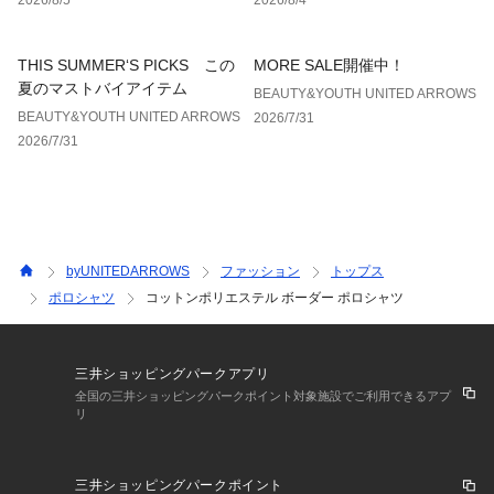
す場合は、使用前に必ずご確認ください。
※商品画像は、光の当たり具合やパソコンなどの閲覧環境によ
り、実際の色味と異なって見える場合がございます。あらかじ
THIS SUMMER‘S PICKS この
MORE SALE開催中！
めご了承ください。
夏のマストバイアイテム
BEAUTY&YOUTH UNITED ARROWS
※画像の商品はサンプルです。
BEAUTY&YOUTH UNITED ARROWS
2026/7/31
2026/7/31
店舗へお問い合わせの際は、全国のBEAUTY&YOUTH各店舗ま
で下記の品名/品番をお申し付けください。
品名：BY C/PE BOR PL SSL
品番：16172000016
byUNITEDARROWS
ファッション
トップス
ポロシャツ
コットンポリエステル ボーダー ポロシャツ
三井ショッピングパークアプリ
全国の三井ショッピングパークポイント対象施設でご利用できるアプ
リ
三井ショッピングパークポイント