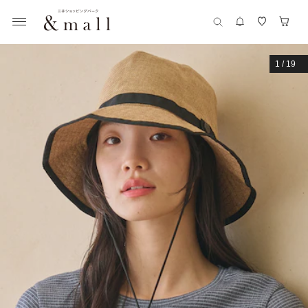
1
/
19