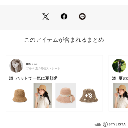
ご自宅で手洗い可能なため、夏のレジャーやアウトドア、普段
ARROWS）
のおでかけにもぴったりなアイテムです。
■メーカー品番：NN02341（ナチュラル NA）
・ユニセックス
============================
ケア方法：手洗い可
============================
＜THE NORTH FACE（ザ・ノース・フェイス）＞
1968年に設立されたアウトドアブランドの老舗＜THE NORT
H FACE＞。
過酷な自然を相手に挑戦する人たちの身につける衣服や小物は
一切の妥協ない機能性を有しています。
常に“今のベストであること”をスローガンに革新を続ける、世
界のトップアウトドアブランドです。
【注意事項】
※商品に「取り扱い上の注意書き」、「洗濯表示」がございま