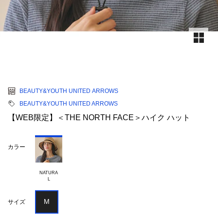
BEAUTY&YOUTH UNITED ARROWS
BEAUTY&YOUTH UNITED ARROWS
【WEB限定】＜THE NORTH FACE＞ハイク ハット
カラー
NATURA

M
サイズ