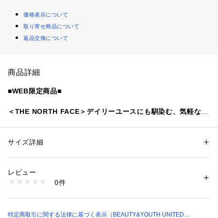
価格表示について
取り寄せ商品について
返品交換について
商品詳細
■WEB限定商品■
＜THE NORTH FACE＞デイリーユースにも馴染む、気軽な雰
囲気のハット
■デザイン
サイズ詳細
性別：
レディース
機能的なポリエステル素材を使用しながら、ナチュラルな風合
カテゴリー：
ファッション
 ＞ 
帽子・ヘアアクセサリー
 ＞ 
ハット
素材：ポリエステル100％
いを引き出したハット。
生産国：-
レビュー
ソフトな素材で丸めて携行でき、専用の収納袋付きです。
洗濯：手洗い可
0件
内側に配した面ファスナーのアジャスターでフィット感の調整
※詳しい洗濯方法については、商品の品質表示タグをご覧ください
商品番号：
1270100034905 
（モール）
が可能。
18384000031 （ショップ）
取り外し可能なあご紐付きで、手入れも楽にでき、カジュアル
でラフな使い方ができます。
特定商取引に関する法律に基づく表示（BEAUTY&YOUTH UNITED