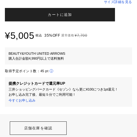
サイズ詳細を見る
カートに追加
¥5,005
35%OFF
¥7,700
税込
通常価格
BEAUTY&YOUTH UNITED ARROWS
購入合計金額4,990円以上で送料無料
取得予定ポイント数：
45 pt
提携クレジットカードで還元率UP
三井ショッピングパークカード《セゾン》なら更に¥100につき1pt還元！
お申し込み完了後、最短５分でご利用可能！
今すぐお申し込み
店舗在庫を確認