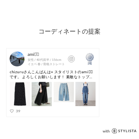
す場合は、使用前に必ずご確認ください。
※商品画像は、光の当たり具合やパソコンなどの閲覧環境によ
り、実際の色味と異なって見える場合がございます。あらかじ
めご了承ください。
※商品の色味の目安は、商品単体の画像をご参照ください。
お問い合わせの際は、ユナイテッドアローズ カスタマーサー
ビスデスクまで下記の品名/品番をお申し付け下さい。
品名：by TNF HIKE HAT f
品番：18384000031