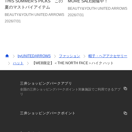
THIS SUMMER‘S PICKS この
MORE SALE開催中！
夏のマストバイアイテム
BEAUTY&YOUTH UNITED ARROWS
BEAUTY&YOUTH UNITED ARROWS
2026/7/31
2026/7/31
byUNITEDARROWS
ファッション
帽子・ヘアアクセサリー
ハット
【WEB限定】＜THE NORTH FACE＞ハイク ハット
三井ショッピングパークアプリ
全国の三井ショッピングパークポイント対象施設でご利用できるアプ
リ
三井ショッピングパークポイント