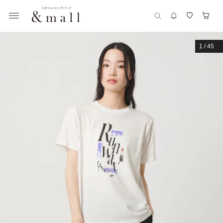
1
/
45