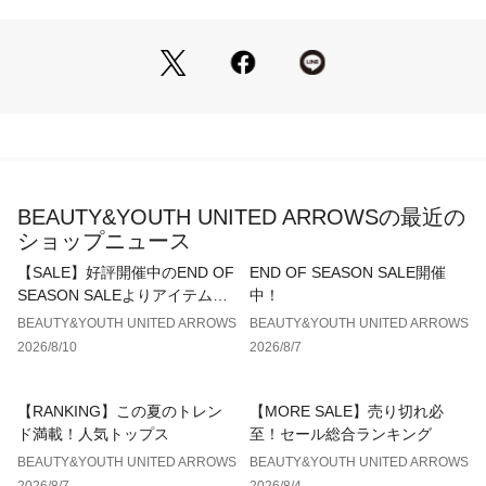
ARROWS）
■コーディネート
コーディネートのポイントになるデザインは、一枚ではもちろ
ん、インナーとしても存在感を発揮。
シンプルにデニムやスラックスから、エッジのある柄もの、フ
ェミニンなスカートまでさまざまなボトムと合わせやすい着回
しの効くTシャツです。
・同シリーズで下記アイテムのご用意もございます。
BEAUTY&YOUTH UNITED ARROWSの最近の
　Tシャツ（対象品番：16175000050）
ショップニュース
　バッグ（対象品番：18325000078）
　キーチャーム（対象品番：18465000028）
【SALE】好評開催中のEND OF
END OF SEASON SALE開催
SEASON SALEよりアイテムを
中！
「プラダを着た悪魔2」
すべてご紹介！
BEAUTY&YOUTH UNITED ARROWS
BEAUTY&YOUTH UNITED ARROWS
世界最高峰のファッション誌“RUNWAY”を舞台に、成長した
2026/8/10
2026/8/7
「アンディ」と編集長「ミランダ」が再び向き合う。
ふたりが雑誌存続の危機を前に手を組み、ファッション業界に
大旋風を巻き起こす。
【RANKING】この夏のトレン
【MORE SALE】売り切れ必
日本中の働く女性とすべての映画ファンの明日へのモチベーシ
ド満載！人気トップス
至！セール総合ランキング
ョンを高める一作です。
BEAUTY&YOUTH UNITED ARROWS
BEAUTY&YOUTH UNITED ARROWS
2026/8/7
2026/8/4