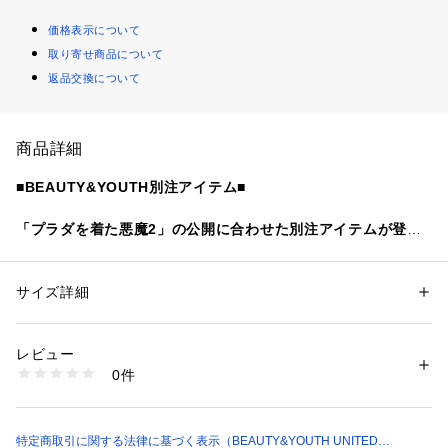
価格表示について
取り寄せ商品について
返品交換について
商品詳細
■BEAUTY&YOUTH別注アイテム■
「プラダを着た悪魔2」の公開に合わせた別注アイテムが登場
■デザイン
「プラダを着た悪魔2」の制作されたグラフィックを使用し、
サイズ詳細
性別：
レディース
映画の世界観を存分に感じられるショートスリーブTシャツ。
カテゴリー：
ファッション
 ＞ 
トップス
 ＞ 
Tシャツ・カットソー
素材：綿100％
ほどよいシアー感のある風合いに、適度なゆとりのあるサイジ
生産国：バングラデシュ製
レビュー
ングながら、カジュアルに見え過ぎないバランスの一着に仕上
洗濯：洗濯機洗い可
0件
げました。
※詳しい洗濯方法については、商品の品質表示タグをご覧ください
商品番号：
1270100034607 
（モール）
映画のムードとファッション性を融合させた＜BEAUTY&YOU
16175000051 （ショップ）
TH＞でしか手に入らないスペシャルアイテムを、ぜひお見逃
しなく。
特定商取引に関する法律に基づく表示（BEAUTY&YOUTH UNITED