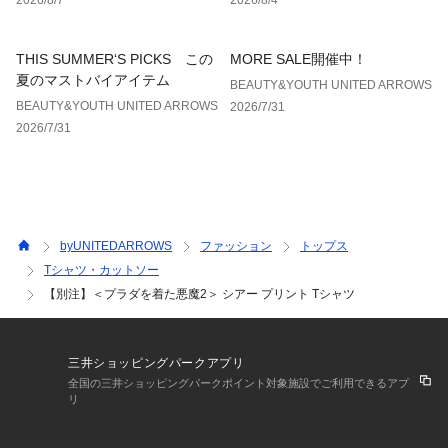
【注意事項】
※商品に「取り扱い上の注意書き」、「洗濯表示」がございま
す場合は、使用前に必ずご確認ください。
THIS SUMMER‘S PICKS この
MORE SALE開催中！
※商品画像は、光の当たり具合やパソコンなどの閲覧環境によ
夏のマストバイアイテム
BEAUTY&YOUTH UNITED ARROWS
り、実際の色味と異なって見える場合がございます。あらかじ
BEAUTY&YOUTH UNITED ARROWS
2026/7/31
めご了承ください。
2026/7/31
※商品の色味の目安は、商品単体の画像をご参照ください。
※画像の商品はサンプルです。
店舗へお問い合わせの際は、全国のBEAUTY&YOUTH各店舗ま
で下記の品名/品番をお申し付けください。
品名：PRD2×BY SHEER PRNT TEE
byUNITEDARROWS
ファッション
トップス
品番：16175000051
Tシャツ・カットソー
【別注】＜プラダを着た悪魔2＞ シアー プリント Tシャツ
三井ショッピングパークアプリ
全国の三井ショッピングパークポイント対象施設でご利用できるアプ
リ