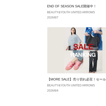
END OF SEASON SALE開催中！
BEAUTY&YOUTH UNITED ARROWS
2026/8/7
【MORE SALE】売り切れ必至！セー
キング
BEAUTY&YOUTH UNITED ARROWS
2026/8/4