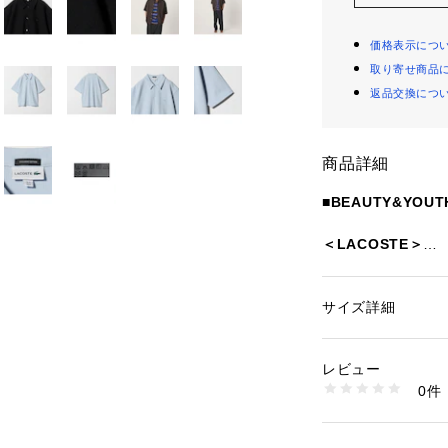
価格表示につ
取り寄せ商品
返品交換につ
商品詳細
■BEAUTY&YOU
＜LACOSTE＞
毎シーズン好評を博
ーズ。
サイズ詳細
性別：
メンズ
ワントーンでまと
カテゴリー：
ファッ
素材：綿58％ ポリエ
セントになるショ
生産国：日本製
レビュー
鹿の子とは異なる
洗濯：洗濯機洗い可
0件
ャージ素材を採用
※詳しい洗濯方法に
い
います。
商品番号：
12701000
クリーンなスラッ
12164000001 （