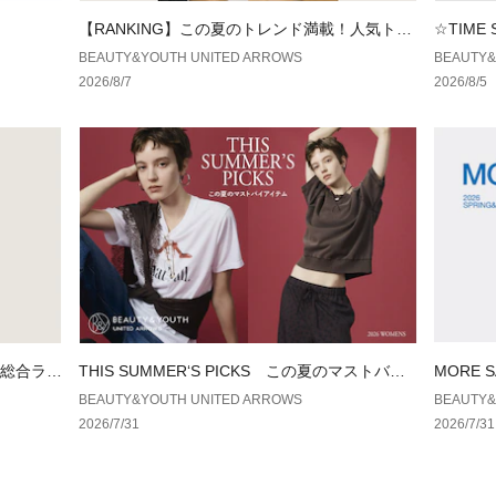
弊社サイズ　
【RANKING】この夏のトレンド満載！人気トッ
☆TIME
・S （FR表記：2
プス
BEAUTY&YOUTH UNITED ARROWS
BEAUTY&
・M （FR表記：3
2026/8/7
2026/8/5
・L （FR表記：4
・XL （FR表記：
＜LACOSTE（ラ
フランスの伝説的
でもある、ルネ・ラ
ム ファッションス
トレードマークで
り強いプレイスタ
ブランドのアイコ
ズ、ウィメンズ、
タルシルエットを
ル総合ラン
THIS SUMMER‘S PICKS この夏のマストバイ
MORE 
【注意事項】
アイテム
BEAUTY&YOUTH UNITED ARROWS
BEAUTY&
※商品に「取り扱
2026/7/31
2026/7/31
ざいます場合は、
※商品画像は、光
境により、実際の