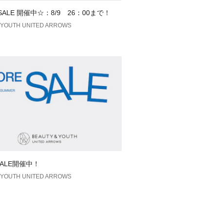
 SALE 開催中☆：8/9 26：00まで！
、US表記：XS）
YOUTH UNITED ARROWS
、US表記：S）
、US表記：M）
5、US表記：L）
コステ）＞
テニスプレイヤーであり優れた発明家
コステが1933年に設立したプレミア
ポーツ ブランド。
あるワニは、ラコステの現役時代の粘
イルから付いたニックネームが由来。
ンであるポロシャツをはじめ、メン
フットウェア、レザーグッズなどトー
取り揃えております。
SALE開催中！
YOUTH UNITED ARROWS
い上の注意書き」、「洗濯表示」がご
使用前に必ずご確認ください。
の当たり具合やパソコンなどの閲覧環
色味と異なって見える場合がございま