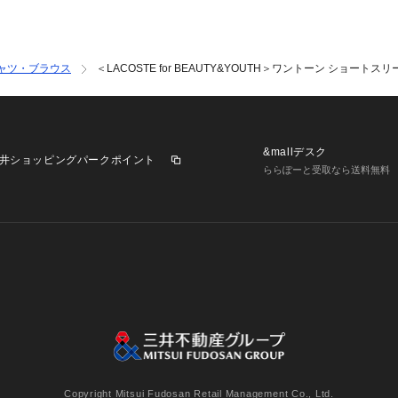
す。あらかじめご
※商品の色味の目
い。
※発送日の前後に
ャツ・ブラウス
＜LACOSTE for BEAUTY&YOUTH＞ワントーン ショートス
※入荷状況により
る場合もございま
店舗へお問い合わせ
&mallデスク
店舗まで下記の品
井ショッピングパークポイント
ららぽーと受取なら送料無料
品名：LACOSTE×B
001
業施設一覧
三井不動産が展開する商業施設への出店をご検討の方へ
意
個人情報保護方針
個人情報の取り扱いについて
利用者情
Copyright Mitsui Fudosan Retail Management Co., Ltd.