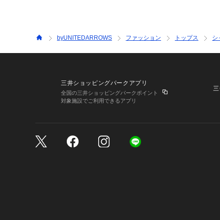
byUNITEDARROWS
ファッション
トップス
シ
三井ショッピングパークアプリ
三
全国の三井ショッピングパークポイント
対象施設でご利用できるアプリ
三井不動産が展開する商
サイトのご利用上の注