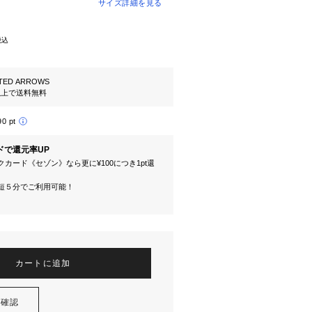
サイズ詳細を見る
税込
TED ARROWS
円以上で送料無料
90 pt
ドで還元率UP
カード《セゾン》なら更に¥100につき1pt還
短５分でご利用可能！
カートに追加
を確認