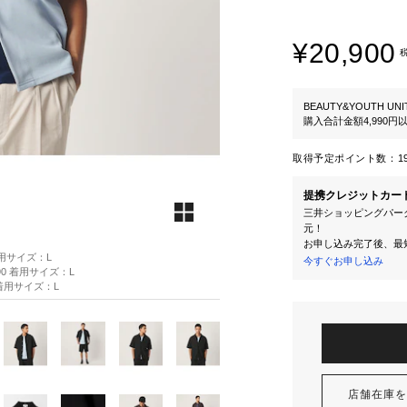
¥20,900
BEAUTY&YOUTH UNI
購入合計金額4,990
取得予定ポイント数：
1
提携クレジットカー
三井ショッピングパーク
元！
お申し込み完了後、最
 着用サイズ：L
今すぐお申し込み
H90 着用サイズ：L
0 着用サイズ：L
店舗在庫