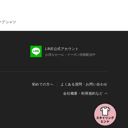
了承ください。
安は、商品単体の画像をご参照くださ
ついては予めご了承ください。
リーブ シャツ
、お客様への発送が店頭販売より遅れ
す。
の際は、全国のBEAUTY&YOUTH各
LINE公式アカウント
名/品番をお申し付けください。
お得なセール・クーポン情報配信中
Y 1TONE SS SHT 品番：12164000
初めての方へ
よくある質問・お問い合わせ
会社概要・利用規約など
会社概要
利用規約
特定商取引に関する法律に基づく表示
報の外部送信について
Cookieおよびアクセスログについて
三井不動産グループ ソーシャルメディアガイドライン