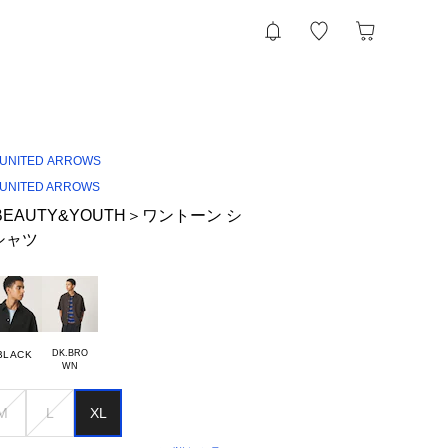
UNITED ARROWS
UNITED ARROWS
r BEAUTY&YOUTH＞ワントーン シ
シャツ
DK.BRO

BLACK
M
L
XL