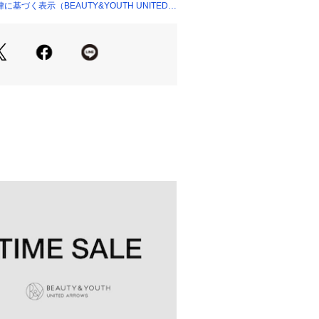
基づく表示（BEAUTY&YOUTH UNITED
パンツなどのカジュアルアイテムとも
ックスした休日スタイルにも自然に馴
躍し、素材の美しさとミニマルなデザ
ランスが魅力の、別注ならではのアイ
シャツのご用意がございます。
000106）
ロシャツのご用意がございます。
000089）
ョートパンツのご用意がございます。
000032）
のご案内
品のブランドタグ（US表記）のサイズ
で「L」をご購入いただいた場合、US
ります。
】