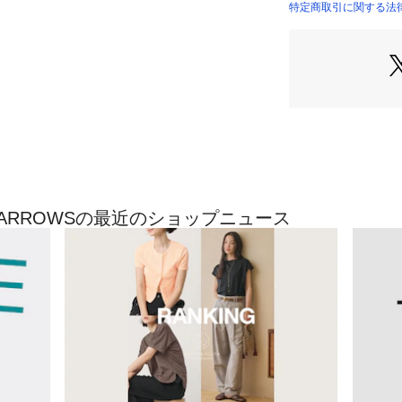
タイルに。
特定商取引に関する法律に
デニムやショート
ARROWS）
相性が良く、リラ
染む一枚です。
シーンを選ばず活
インが生み出すバ
テムです。
■同シリーズでT
（対象品番：12174
■同シリーズでポ
（対象品番：12174
TED ARROWSの最近のショップニュース
■同シリーズでシ
（対象品番：12194
※サイズについて
弊社サイズと、商
は異なります。
（例）弊社サイズ
表記は「M」とな
【サイズチャート