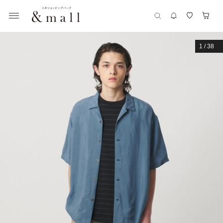
1
/
38