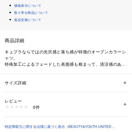
価格表示について
取り寄せ商品について
返品交換について
商品詳細
キュプラならではの光沢感と落ち感が特徴のオープンカラーシ
ャツ。
特殊加工によるフェードした表面感も相まって、清涼感のある
デザインに仕上がっています。
春夏シーズンの羽織りとして、デニムなどのカジュアルボトム
ス合わせでも品よくモード感を演出。
サイズ詳細
性別：
メンズ
スラックスできれい目にまとめても決めすぎないスタイルに仕
カテゴリー：
ファッション
 ＞ 
トップス
 ＞ 
シャツ・ブラウス
素材：本体；キュプラ100％ 別布；POLYESTER54％ RAYON46％
上がります。
生産国：中国製
レビュー
ユニセックスで着用頂けます。
洗濯：-
0件
※詳しい洗濯方法については、商品の品質表示タグをご覧ください
商品番号：
1270100034500 
（モール）
============================
83161000008 （ショップ）
裏地：なし
透け感：なし
特定商取引に関する法律に基づく表示（BEAUTY&YOUTH UNITED
ARROWS）