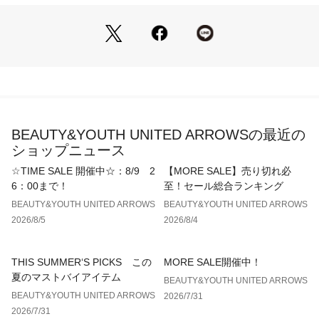
伸縮：なし
光沢感：あり
============================
【注意事項】
※商品に「取り扱い上の注意書き」、「洗濯表示」がございま
す場合は、使用前に必ずご確認ください。
※商品画像は、光の当たり具合やパソコンなどの閲覧環境によ
り、実際の色味と異なって見える場合がございます。あらかじ
BEAUTY&YOUTH UNITED ARROWSの最近の
めご了承ください。
ショップニュース
※商品の色味の目安は、商品単体の画像をご参照ください。
※画像の商品はサンプルです。
☆TIME SALE 開催中☆：8/9 2
【MORE SALE】売り切れ必
6：00まで！
至！セール総合ランキング
店舗へお問い合わせの際は、全国のBEAUTY&YOUTH各店舗ま
BEAUTY&YOUTH UNITED ARROWS
BEAUTY&YOUTH UNITED ARROWS
で下記の品名/品番をお申し付けください。
2026/8/5
2026/8/4
品名：MT FBRL/CHMB OPN/SHT
品番：83161000008
THIS SUMMER‘S PICKS この
MORE SALE開催中！
夏のマストバイアイテム
BEAUTY&YOUTH UNITED ARROWS
BEAUTY&YOUTH UNITED ARROWS
2026/7/31
2026/7/31