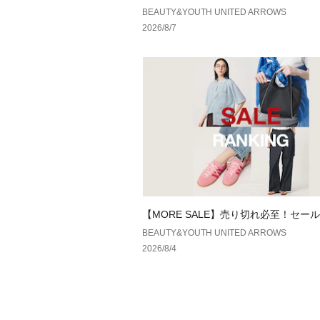
BEAUTY&YOUTH UNITED ARROWS
2026/8/7
【MORE SALE】売り切れ必至！セー
キング
BEAUTY&YOUTH UNITED ARROWS
2026/8/4