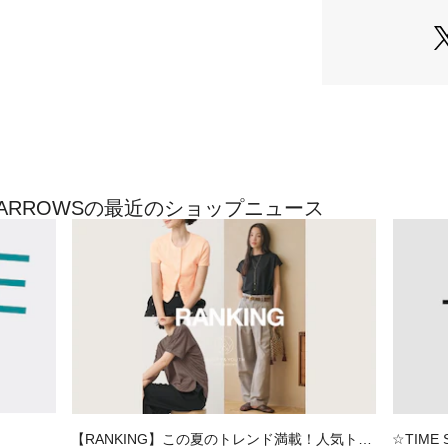
・シルエット：ワイ
全体的に広めの幅
ト。
トレンド感を取り
※【NO.1】-【N
イド感が増す構成
■素材
TED ARROWSの最近のショップニュース
素材には 11.5
デニムらしい程よ
を持たせることで
春先から初夏にか
い、クリーンで爽
■コーディネート
ボリュームのある
クトにまとめるだ
ニット・スウェッ
相性。
【RANKING】この夏のトレンド満載！人気トッ
☆TIME