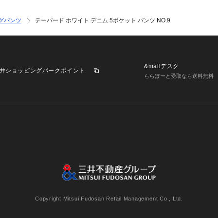
品名：SC LT WH T
グパンツ
テーパード ホワイト デニム 5ポケット パンツ NO.9
&mallデスク
井ショッピングパークポイント
ららぽーと受取なら送料無料
業施設一覧
三井不動産が展開する商業施設への出店をご検討の方へ
意
個人情報保護方針
個人情報の取り扱いについて
利用者情
Copyright Mitsui Fudosan Retail Management Co., Ltd.