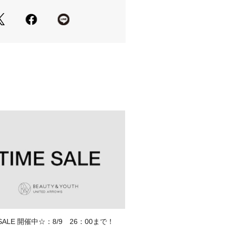
ド/ルーズ【NO.9】
感で、存在感のあるワイドシルエッ
入れた着こなしにぴったりです。
O.12】の数字が大きくなるにつれてワ
になっています。
オンスのホワイトデニムを採用。
いハリ感はしっかりと残しつつ、軽さ
、はいたときの負担を軽減。
けての移ろいの季節にも取り入れやす
やかな素材感に仕上げています。
シルエットのため、トップスはコンパ
けでバランスよくまとまります。
ト・シャツなど、幅広いアイテムと好
 SALE 開催中☆：8/9 26：00まで！