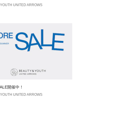
わせでも自然とコーディネートが整
YOUTH UNITED ARROWS
一本です。
==============
可
==============
い上の注意書き」、「洗濯表示」がご
使用前に必ずご確認ください。
の当たり具合やパソコンなどの閲覧環
SALE開催中！
色味と異なって見える場合がございま
YOUTH UNITED ARROWS
了承ください。
安は、商品単体の画像をご参照くださ
の際は、全国のBEAUTY&YOUTH各
名/品番をお申し付けください。