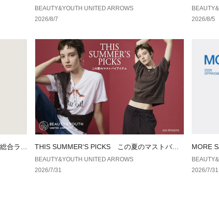
シンプルな組み合
プス
BEAUTY&YOUTH UNITED ARROWS
BEAUTY&
う、汎用性の高い
2026/8/7
2026/8/5
==============
裏地：なし
透け感：なし
伸縮：なし
光沢感：なし
ケア方法：手洗い
==============
【注意事項】
※商品に「取り扱
ざいます場合は、
※商品画像は、光
ル総合ラン
THIS SUMMER‘S PICKS この夏のマストバイ
MORE 
境により、実際の
アイテム
BEAUTY&YOUTH UNITED ARROWS
BEAUTY&
す。あらかじめご
2026/7/31
2026/7/31
※商品の色味の目
い。
店舗へお問い合わせ
店舗まで下記の品