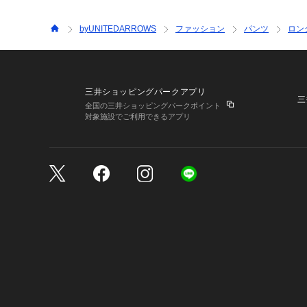
byUNITEDARROWS
ファッション
パンツ
ロン
三井ショッピングパークアプリ
三
全国の三井ショッピングパークポイント
対象施設でご利用できるアプリ
三井不動産が展開する商
サイトのご利用上の注