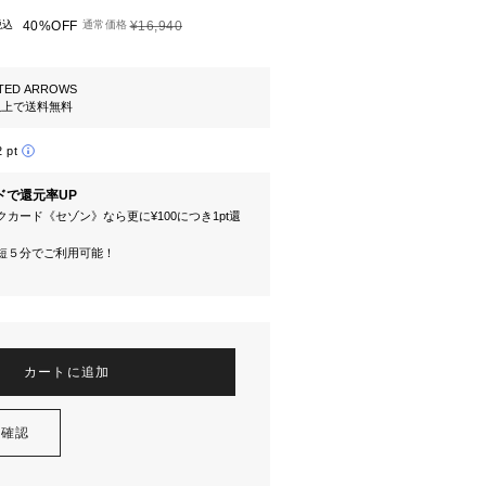
税込
40%OFF
通常価格
¥16,940
TED ARROWS
円以上で送料無料
2 pt
ドで還元率UP
カード《セゾン》なら更に¥100につき1pt還
短５分でご利用可能！
カートに追加
を確認