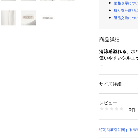
価格表示につ
取り寄せ商品
返品交換につ
商品詳細
清涼感溢れる、ホ
使いやすいシルエ
■デザイン
暖かいシーズンで
わたりから膝にか
サイズ詳細
性別：
メンズ
向かって緩やかに
カテゴリー：
ファッ
素材：COTTON100
トのような丸みの
生産国：ベトナム製
レビュー
立体感のある存在
洗濯：手洗い可
0件
際にはくと野暮っ
※詳しい洗濯方法に
い
めてくれる一本。
商品番号：
12701000
ホワイトデニムな
12141000050 （
コーディネートの
特定商取引に関する法律に
っています。
ARROWS）