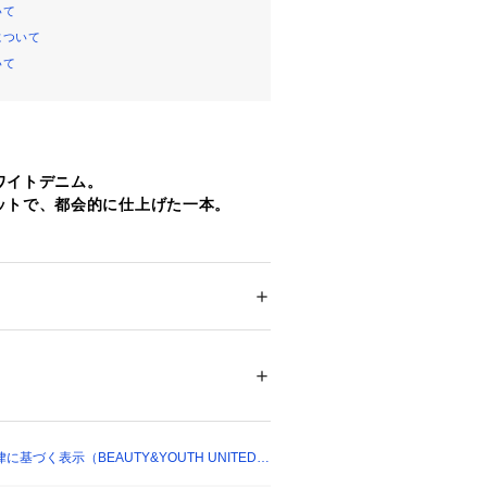
いて
について
いて
ワイトデニム。
ットで、都会的に仕上げた一本。
も爽やかにはける、ホワイトデニム。
けてしっかりとゆとりを持たせ、裾に
テーパードさせた、バルーンシルエッ
ション
 ＞ 
パンツ
 ＞ 
ロングパンツ
％
あるフォルムが特徴です。
感の強いシルエットでありながら、実
たさを感じさせず、全体を品よくまと
ついては、商品の品質表示タグをご覧くださ
34358 
（モール）
らではのクリーンな印象も相まって、
ショップ）
主役になるモダンなデザインに仕上が
基づく表示（BEAUTY&YOUTH UNITED