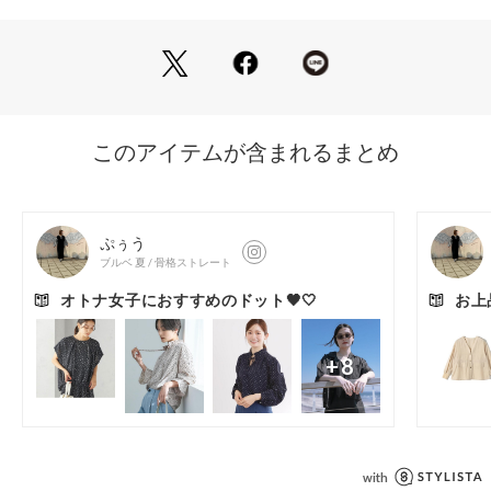
シボ感のある薄手のシャーリング生地にプリントすることでド
ARROWS）
ット柄をいびつに見せ、雰囲気のある表情に仕上げています。
■コーディネート
デニムやチノパンツとラフな印象で合わせたデイリーコーデも
◎。
しなやかな素材のボトムにタックインしたきれいめなスタイル
もおすすめです。
============================
裏地：なし
透け感：あり
伸縮：なし
光沢感：なし
ケア方法：手洗い可
============================
【注意事項】
※商品に「取り扱い上の注意書き」、「洗濯表示」がございま
す場合は、使用前に必ずご確認ください。
※商品画像は、光の当たり具合やパソコンなどの閲覧環境によ