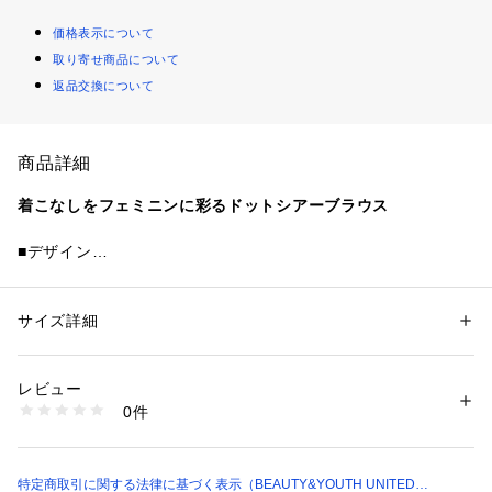
価格表示について
取り寄せ商品について
返品交換について
商品詳細
着こなしをフェミニンに彩るドットシアーブラウス
■デザイン
涼しげなドット柄のシアーブラウス。
女性らしい華やかなムードがありながら、ほどよくカジュアル
感のあるルックスに仕上げました。
サイズ詳細
性別：
レディース
生地をバイアスに使用してフレア感を出したカフスがポイン
カテゴリー：
ファッション
 ＞ 
トップス
 ＞ 
シャツ・ブラウス
素材：POLYESTER78％ 複合繊維(ポリエステル)22％
ト。
生産国：中国製
レビュー
気軽に着られる手洗い可能な素材で、普段使いからオフィスカ
洗濯：手洗い可
0件
ジュアルまでさまざまなシーンで活躍します。
※詳しい洗濯方法については、商品の品質表示タグをご覧ください
商品番号：
1270100033969 
（モール）
16211000008 （ショップ）
■素材
軽やかで透けのあるポリエステル素材。
特定商取引に関する法律に基づく表示（BEAUTY&YOUTH UNITED