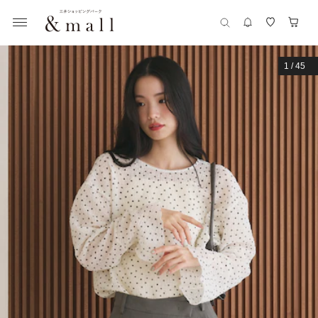
1
/
45