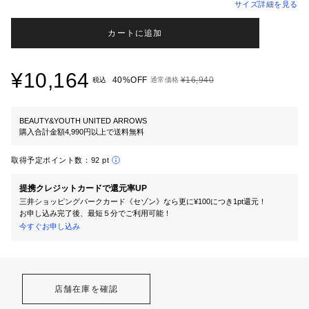
サイズ詳細を見る
カートに追加
¥10,164
40%OFF
¥16,940
税込
通常価格
BEAUTY&YOUTH UNITED ARROWS
購入合計金額4,990円以上で送料無料
取得予定ポイント数：
92 pt
提携クレジットカードで還元率UP
三井ショッピングパークカード《セゾン》なら更に¥100につき1pt還元！
お申し込み完了後、最短５分でご利用可能！
今すぐお申し込み
店舗在庫を確認