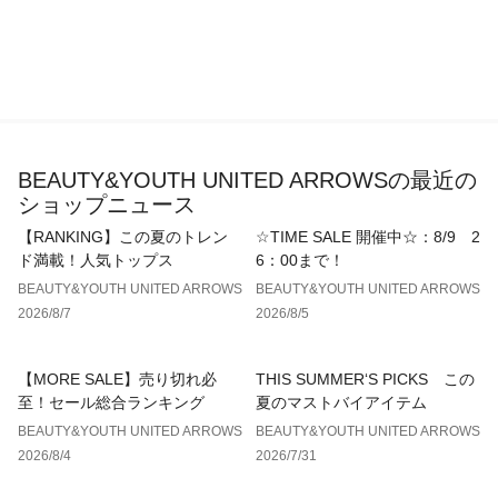
り、実際の色味と異なって見える場合がございます。あらかじ
めご了承ください。
※商品の色味の目安は、商品単体の画像をご参照ください。
店舗へお問い合わせの際は、全国のBEAUTY&YOUTH各店舗ま
で下記の品名/品番をお申し付けください。
品名：BY PE DOT SHEER BL 品番：16211000008
BEAUTY&YOUTH UNITED ARROWSの最近の
ショップニュース
【RANKING】この夏のトレン
☆TIME SALE 開催中☆：8/9 2
ド満載！人気トップス
6：00まで！
BEAUTY&YOUTH UNITED ARROWS
BEAUTY&YOUTH UNITED ARROWS
2026/8/7
2026/8/5
【MORE SALE】売り切れ必
THIS SUMMER‘S PICKS この
至！セール総合ランキング
夏のマストバイアイテム
BEAUTY&YOUTH UNITED ARROWS
BEAUTY&YOUTH UNITED ARROWS
2026/8/4
2026/7/31