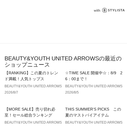
ず上品に決まるスタイルに。
また、シャツとブルゾンを組み合わせたクリーンな着こなしも
おすすめです。
■26SS KOMATSU PACK シリーズ
・2ボタンリラックスジャケット
（対象品番：12221862603）
・イージーテーパードパンツNO.5
（対象品番：12141262602）
・イージーワイドテーパードパンツNO.9
BEAUTY&YOUTH UNITED ARROWSの最近の
（対象品番：12141862605）
ショップニュース
・キャンプカラー長袖シャツ
【RANKING】この夏のトレン
☆TIME SALE 開催中☆：8/9 2
（対象品番：12111262601）
ド満載！人気トップス
6：00まで！
・キャンプカラー半袖シャツ
（対象品番：12161862604）
BEAUTY&YOUTH UNITED ARROWS
BEAUTY&YOUTH UNITED ARROWS
・ジップアップシャツ
2026/8/7
2026/8/5
（対象品番：12111262600）
【MORE SALE】売り切れ必
THIS SUMMER‘S PICKS この
============================
至！セール総合ランキング
夏のマストバイアイテム
裏地：なし
透け感：なし
BEAUTY&YOUTH UNITED ARROWS
BEAUTY&YOUTH UNITED ARROWS