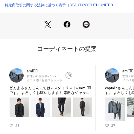
腰ポケットの中にはコインポケット付きで機能性を確保。
特定商取引に関する法律に基づく表示（BEAUTY&YOUTH UNITED
ARROWS）
・シルエット：ワイド/ルーズ【NO.9】
全体的に広めの幅感で、存在感のあるワイドシルエット。
トレンド感を取り入れた着こなしにぴったりです。
※【NO.1】-【NO.12】の数字が大きくなるにつれてワイド感
が増す構成になっています。
■素材
グローバルな生地サプライヤーである、合繊染色加工メーカー
の小松マテーレ別注生地を使用した”小松パック”シリーズ。
毎年ご好評いただき、今シーズンでは同生地で計6型展開いた
します。
微細でエレガントなシワ加工が特徴的なポリエステルツイル地
をベースに、撥水加工を付与。
シティウェアとして過不足がない、Beauty&Youthエクスクル
ーシブファブリックです。
■コーディネート
同生地ジャケットを合わせたセットアップなら、オンオフ問わ