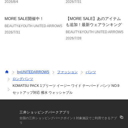
伸縮：なし
2026/8/4
2026/7/31
光沢感：あり
機能性：撥水
ケア方法：洗濯機洗い可
MORE SALE開催中！
【MORE SALE】あのアイテム
============================
も追加！最新ウェアランキング
BEAUTY&YOUTH UNITED ARROWS
BEAUTY&YOUTH UNITED ARROWS
2026/7/31
【注意事項】
2026/7/28
※商品に「取り扱い上の注意書き」、「洗濯表示」がございま
す場合は、使用前に必ずご確認ください。
※商品画像は、光の当たり具合やパソコンなどの閲覧環境によ
り、実際の色味と異なって見える場合がございます。あらかじ
めご了承ください。
※商品の色味の目安は、商品単体の画像をご参照ください。
byUNITEDARROWS
ファッション
パンツ
ロングパンツ
※画像の商品はサンプルです。
KOMATSU PACK 1プリーツ イージー ワイド テーパード パンツ NO.9
セットアップ対応 撥水 ウォッシャブル
店舗へお問い合わせの際は、全国のBEAUTY&YOUTH各店舗ま
で下記の品名/品番をお申し付けください。
品名：〇SC KMT/PC 1P ESY TPD 9 品番：12141862605
三井ショッピングパークアプリ
全国の三井ショッピングパークポイント対象施設でご利用できるアプ
リ