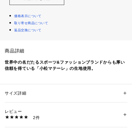
価格表示について
取り寄せ商品について
返品交換について
商品詳細
世界中の名だたるスポーツ&ファッションブランドからも厚い
信頼を得ている「小松マテーレ」の生地使用。
洗練された大人カジュアルスタイルが叶う。
都会的なリラックス感と洗練を纏った、シティウェアの新しい
スタンダード。
サイズ詳細
性別：
メンズ
カテゴリー：
ファッション
 ＞ 
パンツ
 ＞ 
ロングパンツ
素材：POLYESTER100％
■デザイン
生産国：中国製
レビュー
ヒップからわたりにゆとりを持たせたワイドイージーパンツ。
洗濯：洗濯機洗い可
2件
若干丸みを持たせたテーパードにて全体のバランスを整え、
※詳しい洗濯方法については、商品の品質表示タグをご覧ください
商品番号：
1270100033912 
（モール）
様々なスタイルに合うシルエットに作り込みました。
12141862605 （ショップ）
シャツインスタイルにも対応できるベルトループ仕様、また右