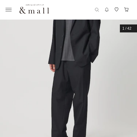
1
/
42