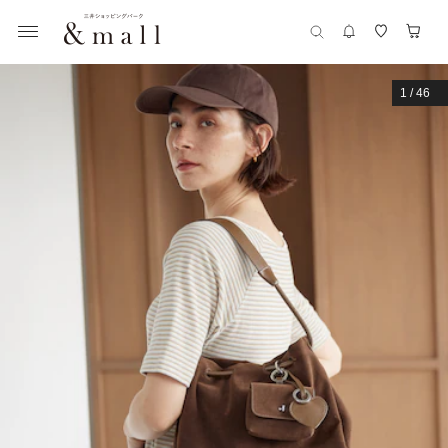
1
/
46