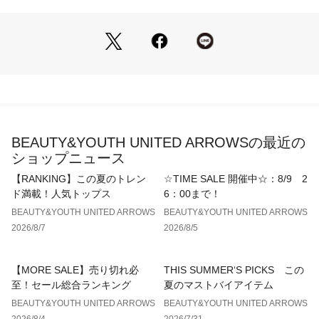
ARROWS）
■素材
本体生地・裏地：ポリエステル
フロック：綿、ポリエステル
ショルダー部分：合成皮革
■コーディネート
旬なディテールが印象的な一品は、いつものコーデにプラスす
るだけでこなれ感がアップ。
BEAUTY&YOUTH UNITED ARROWSの最近の
上品な質感できれいめコーデにも馴染むアイテムは、カジュア
ショップニュース
ルスタイルにはもちろん通勤用としてもおすすめです。
【RANKING】この夏のトレン
☆TIME SALE 開催中☆：8/9 2
・外ポケット：オープンポケット×1か所
ド満載！人気トップス
6：00まで！
・内ポケット：2か所（オープンポケット×1、ジップポケット
BEAUTY&YOUTH UNITED ARROWS
BEAUTY&YOUTH UNITED ARROWS
×1）
2026/8/7
2026/8/5
【注意事項】
※商品に「取り扱い上の注意書き」、「洗濯表示」がございま
【MORE SALE】売り切れ必
THIS SUMMER‘S PICKS この
す場合は、使用前に必ずご確認ください。
至！セール総合ランキング
夏のマストバイアイテム
※商品画像は、光の当たり具合やパソコンなどの閲覧環境によ
BEAUTY&YOUTH UNITED ARROWS
BEAUTY&YOUTH UNITED ARROWS
り、実際の色味と異なって見える場合がございます。あらかじ
2026/8/4
2026/7/31