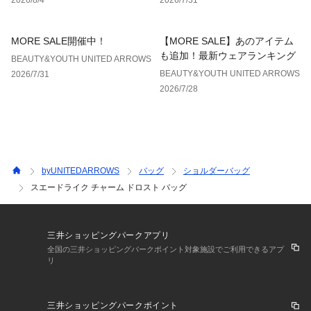
めご了承ください。
※商品の色味の目安は、商品単体の画像をご参照ください。
※画像の商品はサンプルです。
MORE SALE開催中！
【MORE SALE】あのアイテム
も追加！最新ウェアランキング
BEAUTY&YOUTH UNITED ARROWS
店舗へお問い合わせの際は、全国のBEAUTY&YOUTH各店舗ま
BEAUTY&YOUTH UNITED ARROWS
2026/7/31
で下記の品名/品番をお申し付けください。
2026/7/28
品名：BY SD/L CHARM DRST BAG 品番：18326000031
byUNITEDARROWS
バッグ
ショルダーバッグ
スエードライク チャーム ドロスト バッグ
三井ショッピングパークアプリ
全国の三井ショッピングパークポイント対象施設でご利用できるアプ
リ
三井ショッピングパークポイント