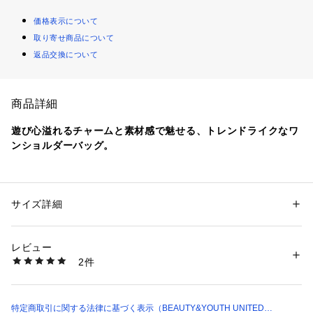
価格表示について
取り寄せ商品について
返品交換について
商品詳細
遊び心溢れるチャームと素材感で魅せる、トレンドライクなワ
ンショルダーバッグ。
■デザイン
スエードタッチな素材がトレンド感溢れる新型バッグ。
取り外し可能なポーチとハートのキーチャームが付いた、キャ
サイズ詳細
性別：
レディース
ッチーなルックスが印象的な一品。
カテゴリー：
バッグ
 ＞ 
ショルダーバッグ
素材：-
サイドにタックを寄せて底に広がるシルエットが、見た目はす
生産国：-
レビュー
っきりとしつつ普段使いに十分な収納力を叶えます。
洗濯：-
2件
肩掛けも楽々できる長めの持ち手は、すっきりと見えるワンシ
※詳しい洗濯方法については、商品の品質表示タグをご覧ください
商品番号：
1270100033725 
（モール）
ョルダー仕様。
18326000031 （ショップ）
今季一押しカラーをベースにした、ベージュとダークブラウン
の2色をご用意しました。
特定商取引に関する法律に基づく表示（BEAUTY&YOUTH UNITED