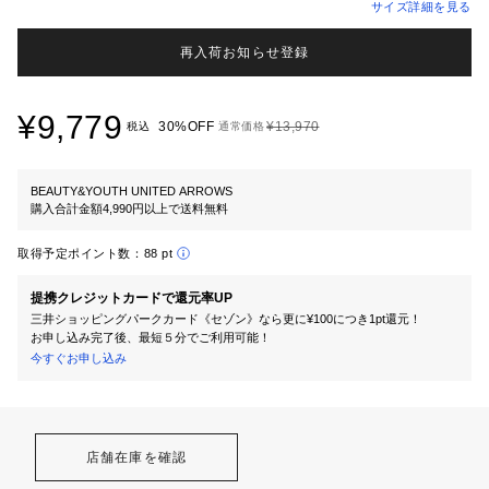
サイズ詳細を見る
再入荷お知らせ登録
¥9,779
30%OFF
¥13,970
税込
通常価格
BEAUTY&YOUTH UNITED ARROWS
購入合計金額4,990円以上で送料無料
取得予定ポイント数：
88 pt
提携クレジットカードで還元率UP
三井ショッピングパークカード《セゾン》なら更に¥100につき1pt還元！
お申し込み完了後、最短５分でご利用可能！
今すぐお申し込み
店舗在庫を確認