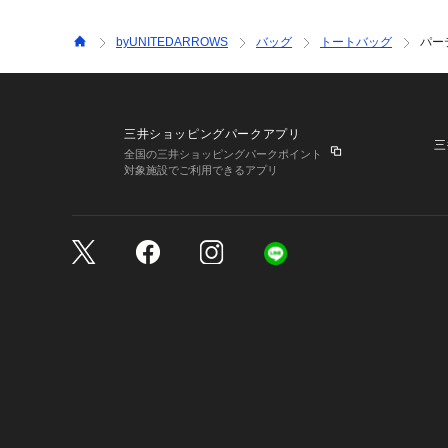
byUNITEDARROWS
バッグ
トートバッグ
パー
三井ショッピングパークアプリ
三
全国の三井ショッピングパークポイント
対象施設でご利用できるアプリ
三井不動産が展開する商
サイトのご利用上の注