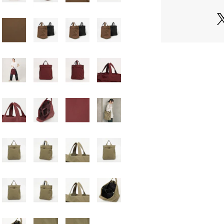
A4が入る大きめ
■素材
表地：ナイロン10
裏地：ポリエステル
表地にはシャリ感
ジュアルになりす
■コーディネート
体に自然に沿うよ
く、オンオフ問わ
デイリーユースに
ラベルシーンにも
【注意事項】
※商品に「取り扱
ざいます場合は、
※商品画像は、光
境により、実際の
す。あらかじめご
※商品の色味の目