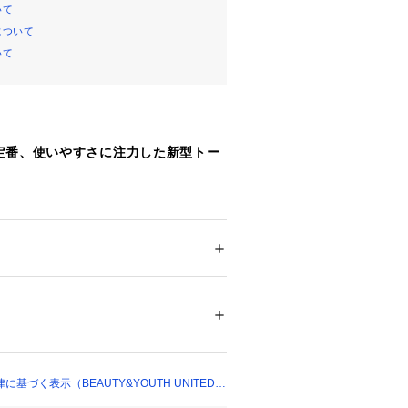
いて
について
いて
定番、使いやすさに注力した新型トー
のフォルムが愛らしい新型トートバッ
、中央にZIP付きポケットを配置。
 ＞ 
トートバッグ
けることで、荷物を細かく分けて収納
けができる2WAY仕様で、短めのハ
ついては、商品の品質表示タグをご覧くださ
可能なテープショルダーストラップが
31695 
（モール）
ショップ）
チをカーブさせ、肩掛けした際に形が
基づく表示（BEAUTY&YOUTH UNITED
配慮しています。