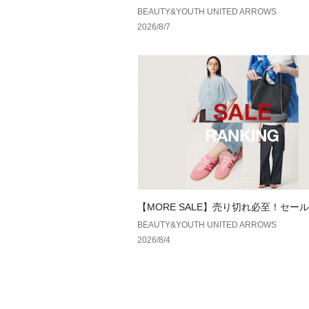
BEAUTY&YOUTH UNITED ARROWS
2026/8/7
【MORE SALE】売り切れ必至！セー
キング
BEAUTY&YOUTH UNITED ARROWS
2026/8/4