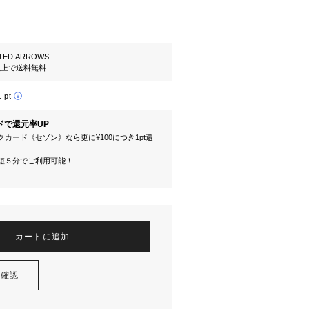
TED ARROWS
円以上で送料無料
1 pt
ドで還元率UP
カード《セゾン》なら更に¥100につき1pt還
短５分でご利用可能！
カートに追加
を確認