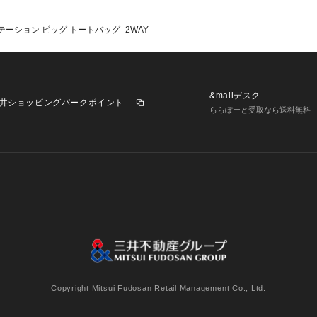
テーション ビッグ トートバッグ -2WAY-
&mallデスク
井ショッピングパークポイント
ららぽーと受取なら送料無料
業施設一覧
三井不動産が展開する商業施設への出店をご検討の方へ
意
個人情報保護方針
個人情報の取り扱いについて
利用者情
Copyright Mitsui Fudosan Retail Management Co., Ltd.