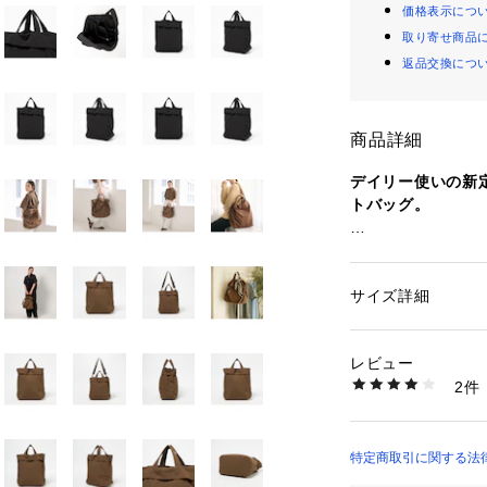
価格表示につ
取り寄せ商品
返品交換につ
商品詳細
デイリー使いの新
トバッグ。
■デザイン
くたっとした縦長
グ。
サイズ詳細
性別：
レディース
使い勝手にこだわり
カテゴリー：
バッグ
素材：-
内側に仕切りを付
生産国：-
レビュー
ができます。
洗濯：-
2件
用途によって使い分
※詳しい洗濯方法に
い
ンドルと取り外し
商品番号：
12701000
付属。
18326000003 （
さらにサイドのマ
特定商取引に関する法律に
崩れにくいように
ARROWS）