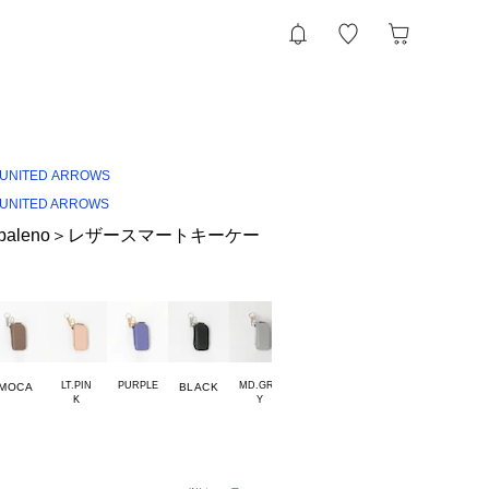
UNITED ARROWS
UNITED ARROWS
obaleno＞レザースマートキーケー
LT.PIN

PURPLE
MD.GRA

LT.GRA

MOCA
BLACK
NAVY
KELLY