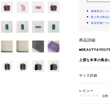
価格表示につ
取り寄せ商品
返品交換につ
商品詳細
■BEAUTY&YOU
上質な本革の風合いが
ケース。
■デザイン
サイズ詳細
性別：
レディース
ジップを開けると
カテゴリー：
ファッ
アクセサリー
ーが上品さを演出
素材：-
レビュー
サイドに付いたワ
生産国：-
0件
のキーチェーンは
洗濯：-
※詳しい洗濯方法に
る鍵を外付けした
い
ても、素早く取り
商品番号：
12701000