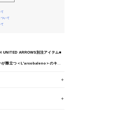
いて
について
いて
TH UNITED ARROWS別注アイテム■
際立つ＜L'arcobaleno＞のキー
、それぞれ配色となった華やかなカラ
ション
 ＞ 
財布・ケース
 ＞ 
キーケース・キー
します。
ンタッチで取り外し可能なスクエア型
、ケースに収まらないボリュームのあ
ついては、商品の品質表示タグをご覧くださ
り、鞄のチャームとして身に付けてい
外せる便利な仕様。
10878 
（モール）