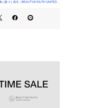
的なデザインは、ご自身用はもちろ
基づく表示（BEAUTY&YOUTH UNITED
ショップ）
すすめです。
ックです。
N ITALY”をコンセプトに、イタリアの革文
使いにこだわったブランド＜L'arco
バレーノ）＞。
ンド名には、一つ一つの製品に宿る“想
橋のように世界へと届くようにとの願い
す。
トとなり、商品画像と異なる場合がご
、タグ等に記載されている「取り扱い
「洗濯表示」を必ずご確認ください。
の当たり具合やパソコンなどの閲覧環