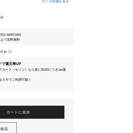
サイズ詳細を見る
税込
TED ARROWS
円以上で送料無料
40 pt
ドで還元率UP
カード《セゾン》なら更に¥100につき1pt還
短５分でご利用可能！
カートに追加
を確認