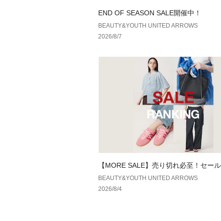
END OF SEASON SALE開催中！
BEAUTY&YOUTH UNITED ARROWS
2026/8/7
【MORE SALE】売り切れ必至！セー
キング
BEAUTY&YOUTH UNITED ARROWS
2026/8/4