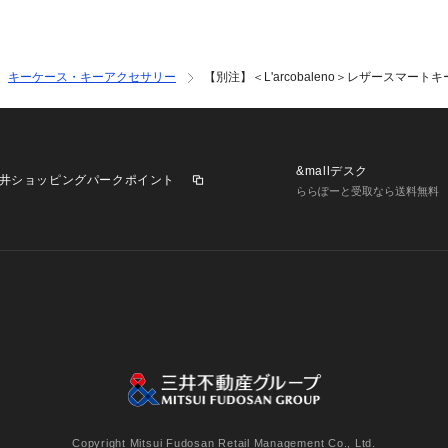
キーケース・キーアクセサリー
【別注】＜L'arcobaleno＞レザースマート
&mallデスク
井ショッピングパークポイント
ららぽーと受取なら送料無料
業施設一覧
三井不動産が展開する商業施設への出店をご検討の方へ
意
個人情報保護方針
個人情報の取り扱いについて
利用者情
Copyright Mitsui Fudosan Retail Management Co., Ltd.