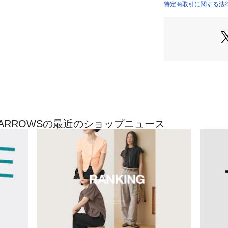
無駄を省いた機能
特定商取引に関する法律に
18464991108 （
ん、ギフトにもお
ARROWS）
■素材
やぎ革
・その他1はブラ
＜L'arcobaleno＞
“ALL MADE I
化を裏打ちする素材
baleno（ラルコ
虹を意味するブラ
TED ARROWSの最近のショップニュース
い”が、虹の架け
が込められていま
【注意事項】
※付属箱はアソー
ざいます。
※商品を使用前に
上の注意書き」、
※商品画像は、光