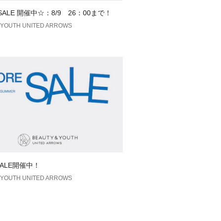
色味と異なって見える場合がございま
 SALE 開催中☆：8/9 26：00まで！
ださい。
YOUTH UNITED ARROWS
安は、商品単体の画像をご参照くださ
せ>
を実施させていただきました。
ト内に明記した価格と異なる価格のタ
態でお客様のお手元にお届けさせてい
いますので、あらかじめご了承くださ
際は、全国のBEAUTY & YOUTH
品名/品番をお申し付け下さい。
Y L SMART KEY  品番：1846499
SALE開催中！
YOUTH UNITED ARROWS