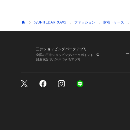
byUNITEDARROWS
ファッション
財布・ケース
三井ショッピングパークアプリ
三
全国の三井ショッピングパークポイント
対象施設でご利用できるアプリ
三井不動産が展開する商
サイトのご利用上の注