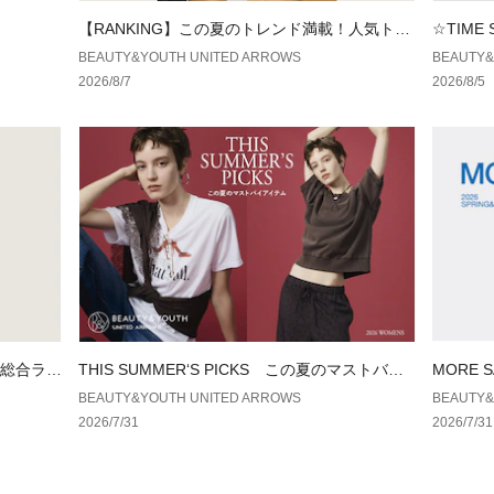
境により、実際の
【RANKING】この夏のトレンド満載！人気トッ
☆TIME
す。予めご了承く
プス
BEAUTY&YOUTH UNITED ARROWS
BEAUTY&
※商品の色味の目
2026/8/7
2026/8/5
い。
<価格改定のお知ら
本商品は価格改定
そのため、本サイ
グが添付された状
ただく場合がござ
い。
店舗へお問い合わせの
各店舗まで下記の
品名：BG LARCOxB
1108
ル総合ラン
THIS SUMMER‘S PICKS この夏のマストバイ
MORE 
アイテム
BEAUTY&YOUTH UNITED ARROWS
BEAUTY&
2026/7/31
2026/7/31