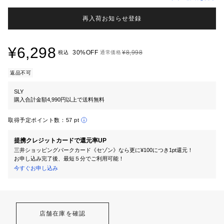
再入荷お知らせ登録
¥6,298
30%OFF
¥8,998
税込
通常価格
返品不可
SLY
購入合計金額4,990円以上で送料無料
取得予定ポイント数：
57 pt
提携クレジットカードで還元率UP
三井ショッピングパークカード《セゾン》なら更に¥100につき1pt還元！
お申し込み完了後、最短５分でご利用可能！
今すぐお申し込み
店舗在庫を確認