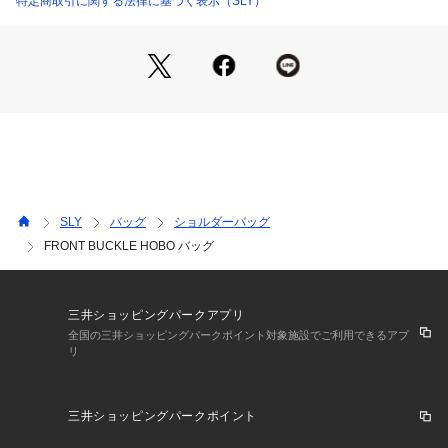
特定商取引に関する法律に基づく表示（SLY）
ネートと相性抜群。
シーズンレスで使用できるデザインなので、さまざまなシーン
で活躍します。
■FABRIC/MATERIAL
合成皮革とコットン素材を使用。
※お取り扱い上のご注意
・本品は合成樹脂を使用しています。
・使用回数にかかわらず、時間の経過と共に劣化が生じ、剥離
SLY
バッグ
ショルダーバッグ
やひび割れ、光沢の減少等が生じます。
FRONT BUCKLE HOBO バッグ
・汚れが付着したままの放置は劣化を早めますのでご注意下さ
い。
・過度な摩擦や引っ張りは樹脂の剥離の原因になりますのでお
避け下さい。
三井ショッピングパークアプリ
・保管は高温多湿を避け、光の当たらない場所に保管して下さ
全国の三井ショッピングパークポイント対象施設でご利用できるアプ
リ
い。
・濃色は色落ちする場合があります。濃淡の配色組み合わせは
避けてください。
三井ショッピングパークポイント
[注意事項]