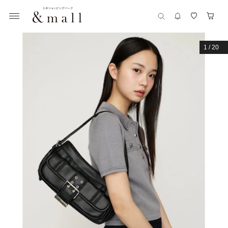
1
/
20