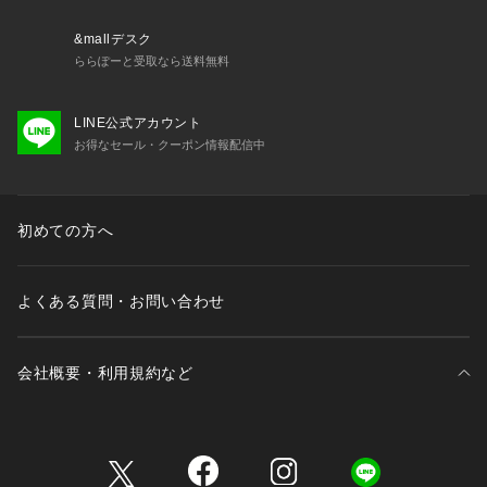
※画像の商品はサンプルです。実際の商品と仕様、加工が若干
異なる場合があります。
&mallデスク
※画像の商品は光の照射や角度、お使いのモニター環境によ
ららぽーと受取なら送料無料
り、実物と色味が異なる場合がございます。
※着用、お取り扱いの際は、アテンションタグをご確認くださ
LINE公式アカウント
い。
お得なセール・クーポン情報配信中
※一部予約商品につきましては生産上の都合によりお届け予定
日や店頭発売と前後する場合もございます。
※追加生産商品は、一部の店舗、通販で販売中の場合がござい
ます。予めご了承下さい。
初めての方へ
よくある質問・お問い合わせ
会社概要・利用規約など
三井不動産が展開する商業施設一覧