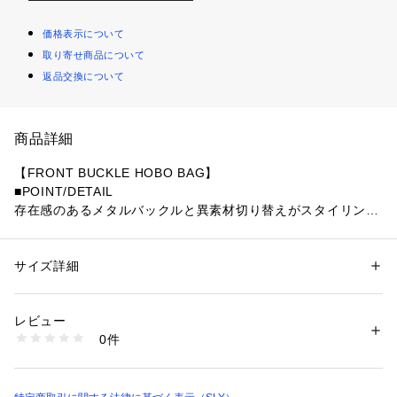
価格表示について
取り寄せ商品について
返品交換について
商品詳細
【FRONT BUCKLE HOBO BAG】
■POINT/DETAIL
存在感のあるメタルバックルと異素材切り替えがスタイリング
の主役になるホーボーバッグです。
底マチ付きでアウトポケットも付いているため、コンパクトな
がら収納力にも優れています。
サイズ詳細
性別：
レディース
カラーごとにメタルカラーや配色デザインを変更し、それぞれ
カテゴリー：
バッグ
 ＞ 
ショルダーバッグ
素材：【NVY】(布帛部分)コットン:100(皮革部分)合成皮革:【BLK】【BR
異なる表情を楽しめるのもポイントです。
N】(本体)合成皮革:
レビュー
生産国：中国
0件
■STYLING
洗濯：-
※詳しい洗濯方法については、商品の品質表示タグをご覧ください
普段のスタイリングにプラスするだけでアクセントになるアイ
商品番号：
1250600007470 
（モール）
テムです。
030JSA55-2311 （ショップ）
ガーリースタイルからカジュアルスタイルまで幅広いコーディ