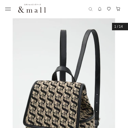
1
/
14