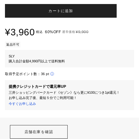
カートに追加
¥3,960
60%OFF
¥9,900
税込
通常価格
返品不可
SLY
購入合計金額4,990円以上で送料無料
取得予定ポイント数：
36 pt
提携クレジットカードで還元率UP
三井ショッピングパークカード《セゾン》なら更に¥100につき1pt還元！
お申し込み完了後、最短５分でご利用可能！
今すぐお申し込み
店舗在庫を確認