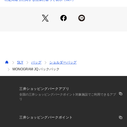
・使用回数にかかわらず、時間の経過と共に劣化が生じ、剥離
やひび割れ、光沢の減少等が生じます。
・汚れが付着したままの放置は劣化を早めますのでご注意下さ
い。
・過度な摩擦や引っ張りは樹脂の剥離の原因になりますのでお
避け下さい。
・保管は高温多湿を避け、光の当たらない場所に保管して下さ
い。
・濃色は色落ちする場合があります。濃淡の配色組み合わせは
避けてください。
SLY
バッグ
ショルダーバッグ
MONOGRAM JQ バックパック
[注意事項]
※画像の商品はサンプルです。実際の商品と仕様、加工が若干
異なる場合があります。
※画像の商品は光の照射や角度、お使いのモニター環境によ
三井ショッピングパークアプリ
り、実物と色味が異なる場合がございます。
全国の三井ショッピングパークポイント対象施設でご利用できるアプ
リ
※着用、お取り扱いの際は、アテンションタグをご確認くださ
い。
※一部予約商品につきましては生産上の都合によりお届け予定
三井ショッピングパークポイント
日や店頭発売と前後する場合もございます。
※追加生産商品は、一部の店舗、通販で販売中の場合がござい