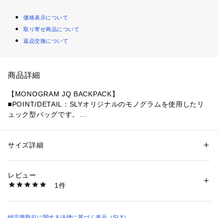
価格表示について
取り寄せ商品について
返品交換について
商品詳細
【MONOGRAM JQ BACKPACK】
■POINT/DETAIL：SLYオリジナルのモノグラムを使用したリ
ュック型バッグです。
500mlのペットボトルが入り、サイドポケット付きの大容量で
普段使いはもちろん、旅行先などでも大活躍します。
サイズ詳細
性別：
レディース
■STYLING：どんなコーディネートにも合わせやすく、シーズ
カテゴリー：
バッグ
 ＞ 
ショルダーバッグ
素材：(本体)ポリエステル:100(別布)合成皮革
ンを問わず使って頂けます。
生産国：中国
レビュー
洗濯：-
1件
■FABRIC/MATERIAL：オリジナルのジャガード生地と合成皮
※詳しい洗濯方法については、商品の品質表示タグをご覧ください
商品番号：
1250600006949 
（モール）
革素材を使用。
030IAZ55-2391 （ショップ）
・合成樹脂を使用しています。
特定商取引に関する法律に基づく表示（SLY）