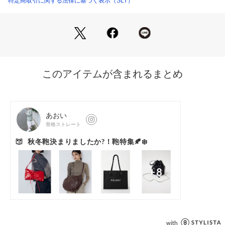
特定商取引に関する法律に基づく表示（SLY）
※合成樹脂を使用しています。使用回数にかかわらず、時間の
経過と共に劣化が生じ、剥離やひび割れ、光沢の減少等が生じ
ます。汚れが付着したままの放置は劣化を早めますのでご注意
下さい。過度な摩擦や引っ張りは樹脂の剥離の原因になります
のでお避け下さい。保管は高温多湿を避け、光の当たらない場
所に保管して下さい。濃色は色落ちする場合があります。濃淡
の配色組み合わせは避けてください。
※商品画像はサンプルのため、色味やサイズ、素材の混率等の
仕様に変更がある場合がございますので、予めご了承くださ
い。
※一部予約商品につきましては生産上の都合によりお届け予定
日や店頭発売と前後する場合もございます。
※追加生産商品は、一部の店舗、通販で販売中の場合がござい
ます。予めご了承下さい。