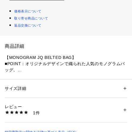
価格表示について
取り寄せ商品について
返品交換について
商品詳細
【MONOGRAM JQ BELTED BAG】
■POINT：オリジナルデザインで織られた人気のモノグラムバ
ッグ。
■DETAIL：大きめのアイレット付のベルトもポイント。コンパ
クトなサイズ感ですが、マチを広めに設定しているので、普段
サイズ詳細
性別：
レディース
使いしやすいアイテムです。
カテゴリー：
バッグ
 ＞ 
ショルダーバッグ
素材：【本体】ポリエステル100【別布部分】合成皮革
生産国：中国
レビュー
■STYLING：スタイリングにプラスするだけでアクセントにな
洗濯：-
1件
るアイテム。シーズンを問わず長く使用できます。
※詳しい洗濯方法については、商品の品質表示タグをご覧ください
商品番号：
1250600006395 
（モール）
030HAY55-5441 （ショップ）
■FABRIC/MATERIAL：オリジナルで織られたモノグラム生地
と微光沢で上質な合成皮革を使用。