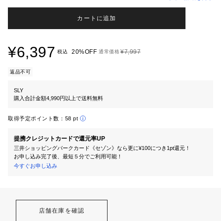
カートに追加
¥6,397
20%OFF
¥7,997
税込
通常価格
返品不可
SLY
購入合計金額4,990円以上で送料無料
取得予定ポイント数：
58 pt
提携クレジットカードで還元率UP
三井ショッピングパークカード《セゾン》なら更に¥100につき1pt還元！
お申し込み完了後、最短５分でご利用可能！
今すぐお申し込み
店舗在庫を確認