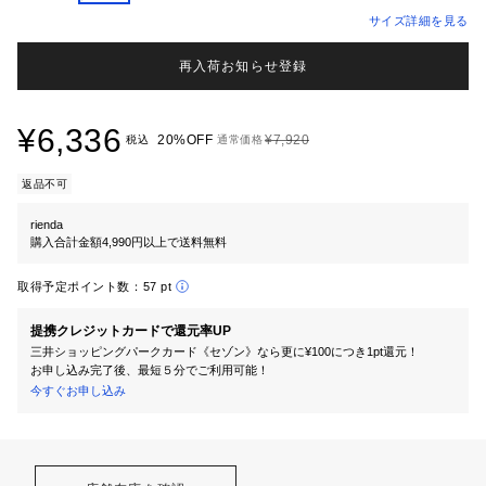
サイズ詳細を見る
再入荷お知らせ登録
¥6,336
20%OFF
¥7,920
税込
通常価格
返品不可
rienda
購入合計金額4,990円以上で送料無料
取得予定ポイント数：
57 pt
提携クレジットカードで還元率UP
三井ショッピングパークカード《セゾン》なら更に¥100につき1pt還元！
お申し込み完了後、最短５分でご利用可能！
今すぐお申し込み