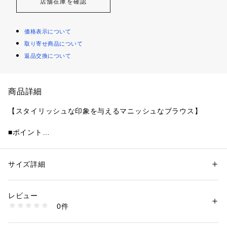
店舗在庫を確認
価格表示について
取り寄せ商品について
返品交換について
商品詳細
【スタイリッシュな印象を与えるマニッシュなブラウス】
■ポイント
袖のチビバルーンデザインに目が惹かれるコンパクトなブラウ
ス。
袖のバルーンで二の腕が細く見えるのも嬉しいポイント。
サイズ詳細
性別：
レディース
バストにはバストラインにそってリアルなポケットディテール
カテゴリー：
ファッション
 ＞ 
トップス
 ＞ 
シャツ・ブラウス
素材：【WHT】【YEL】ポリエステル:51コットン:43レーヨン:6【KHA】
を加え立体感を出しました。
ポリエステル:88コットン:12
レビュー
生産国：中国
0件
■ディテール
洗濯：-
※詳しい洗濯方法については、商品の品質表示タグをご覧ください
ポケットのセンターから上下に繋がるハギを入れて身幅をコン
商品番号：
1250400007462 
（モール）