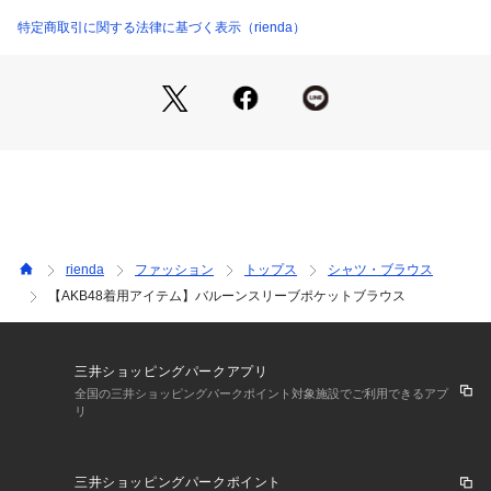
パクトにし、
110JS930-1411 （ショップ）
細かいディテールを入れているのも拘りです。
特定商取引に関する法律に基づく表示（rienda）
バックスタイルにはタックを施し360度どこから見ても飽きさ
せないブラウスの完成です。
■スタイリング
フレアスカートやショートパンツのミニボトムス、デニム合わ
せがマッチしやすいです。
INコーデがバランス取りやすくてお勧めです。
■生地
透け感：なし
rienda
ファッション
トップス
シャツ・ブラウス
裏　地：なし
【AKB48着用アイテム】バルーンスリーブポケットブラウス
伸縮性：なし
光沢感：なし
厚　さ：なし
三井ショッピングパークアプリ
■商品のお気に入り登録
全国の三井ショッピングパークポイント対象施設でご利用できるアプ
リ
お気に入りアイテムの再入荷・在庫1点などの通知を受け取る
ことができます。
三井ショッピングパークポイント
[注意事項]