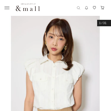
1
/
31