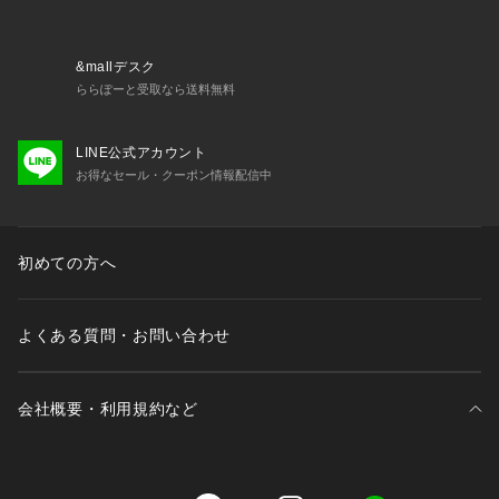
※画像の商品はサンプルです。実際の商品と仕様、加工が若干
異なる場合があります。
※画像の商品は光の照射や角度、お使いのモニター環境によ
&mallデスク
り、実物と色味が異なる場合がございます。
ららぽーと受取なら送料無料
※着用、お取り扱いの際は、アテンションタグをご確認くださ
い。
LINE公式アカウント
お得なセール・クーポン情報配信中
初めての方へ
よくある質問・お問い合わせ
会社概要・利用規約など
三井不動産が展開する商業施設一覧