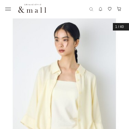
1
/
40