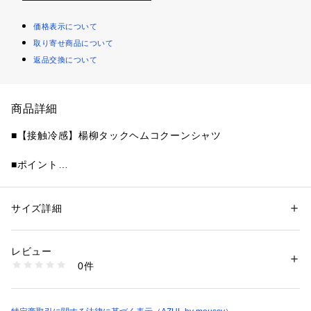
価格表示について
取り寄せ商品について
返品交換について
商品詳細
■【接触冷感】楊柳タックヘムコクーンシャツ
■ポイント
昨年大人気だったブラウスが、今期は接触冷感機能をつけてパ
ワーアップして登場。
フロントのタックデザインが立体感を生む、シンプルながら着
サイズ詳細
性別：
レディース
映えするハーフスリーブシャツ。
カテゴリー：
ファッション
 ＞ 
トップス
 ＞ 
シャツ・ブラウス
素材：ポリエステル:100
生産国：中国
レビュー
■ディテール
洗濯：-
0件
フロントに施されたタックが自然なドレープを生み、動きのあ
※詳しい洗濯方法については、商品の品質表示タグをご覧ください
商品番号：
1250100015287 
（モール）
るシルエットを演出。
250JSB30-7801 （ショップ）
ゆったりとした身幅とハーフスリーブで、リラックス感のある
着心地に仕上げています。