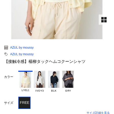
AZUL by moussy
AZUL by moussy
【接触冷感】楊柳タックヘムコクーンシャツ
カラー
L/YEL1
IVOY3
BLK
GRY
FREE
サイズ
サイズ詳細を見る