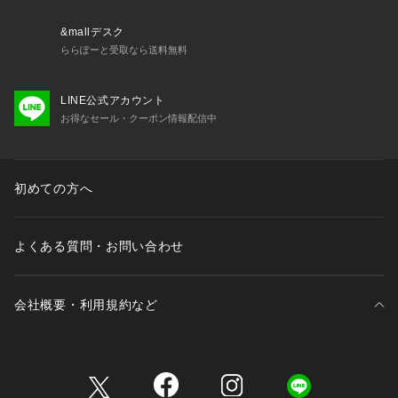
[注意事項]
&mallデスク
※画像の商品はサンプルです。実際の商品と仕様、加工が若干
ららぽーと受取なら送料無料
異なる場合があります。
※画像の商品は光の照射や角度、お使いのモニター環境によ
LINE公式アカウント
り、実物と色味が異なる場合がございます。
お得なセール・クーポン情報配信中
※着用、お取り扱いの際は、アテンションタグをご確認くださ
い。
初めての方へ
よくある質問・お問い合わせ
会社概要・利用規約など
三井不動産が展開する商業施設一覧