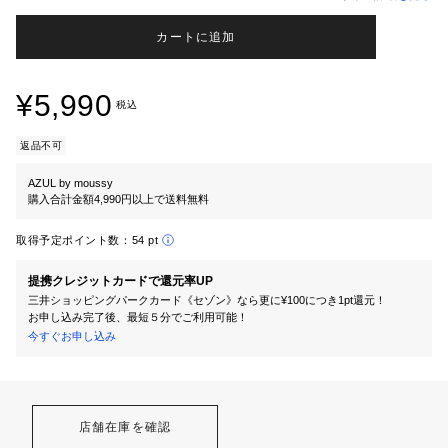
カートに追加
¥5,990
税込
返品不可
AZUL by moussy
購入合計金額4,990円以上で送料無料
取得予定ポイント数：
54 pt
提携クレジットカードで還元率UP
三井ショッピングパークカード《セゾン》なら更に¥100につき1pt還元！
お申し込み完了後、最短５分でご利用可能！
今すぐお申し込み
店舗在庫を確認