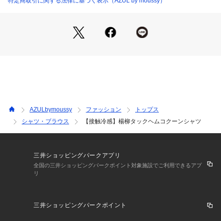
特定商取引に関する法律に基づく表示（AZUL by moussy）
ヒップにかかる丈感で体型カバーもしやすく、アウトでもバラ
ンスよく着用可能。
シンプルながらもディテールで差がつく、大人のデイリーシャ
ツです。
■スタイリング
スラックスやテーパードパンツと合わせて、きれいめスタイル
に。
デニムと合わせて大人カジュアルな着こなしもおすすめ。
タイトスカートを合わせれば、女性らしいメリハリのあるコー
AZULbymoussy
ファッション
トップス
ディネートが完成。
シャツ・ブラウス
【接触冷感】楊柳タックヘムコクーンシャツ
前だけインした、こなれ感のある着こなしもおすすめです。
■生地
清涼感のある、さらっとした肌触りの楊柳素材。
三井ショッピングパークアプリ
細かいシボが入った、動きのある軽やかな表面感です。
全国の三井ショッピングパークポイント対象施設でご利用できるアプ
リ
透け感：ややあり
裏　地：なし
三井ショッピングパークポイント
伸縮性：なし
光沢感：なし