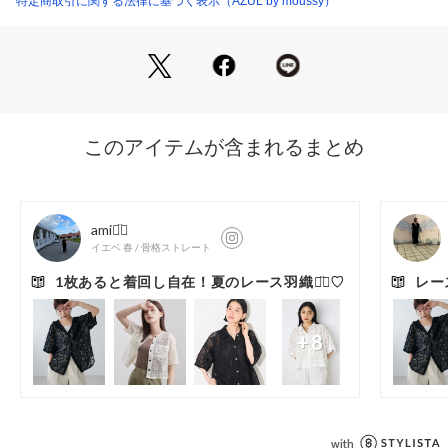
特定商取引に関する法律に基づく表示（AZUL by moussy）
袖は程よく広がるフレアシルエットで、動きに合わせて女性ら
しい揺れ感をプラス。
身頃はすっきりとしたバランスで、インでもアウトでも着こな
しやすい丈感です。
■スタイリング
同素材のパンツ（250JSY31-7311 レースワイドパンツ）と合
わせたセットアップスタイルがおすすめ。
デニムと合わせて甘さを抑えた大人カジュアルや、タイトスカ
ートやスラックスと合わせた上品なきれいめスタイルにもマッ
チします。
キャミソールやタンクトップをインナーに合わせ、透け感を活
かしたレイヤードスタイルも楽しめます。
前を開けて羽織りとして取り入れる着こなしもおすすめです。
■生地
幾何学柄のレース素材を使用しています。
透け感：あり
裏　地：なし
伸縮性：なし