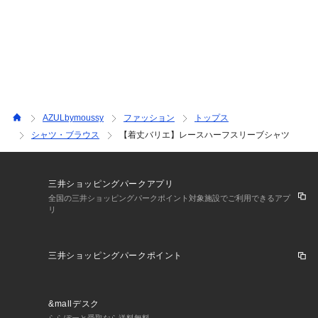
AZULbymoussy
ファッション
トップス
シャツ・ブラウス
【着丈バリエ】レースハーフスリーブシャツ
三井ショッピングパークアプリ
全国の三井ショッピングパークポイント対象施設でご利用できるアプ
リ
三井ショッピングパークポイント
&mallデスク
ららぽーと受取なら送料無料