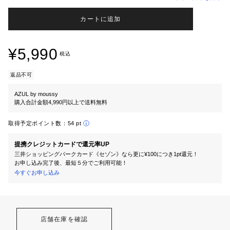
カートに追加
¥5,990
税込
返品不可
AZUL by moussy
購入合計金額4,990円以上で送料無料
取得予定ポイント数：
54 pt
提携クレジットカードで還元率UP
三井ショッピングパークカード《セゾン》なら更に¥100につき1pt還元！
お申し込み完了後、最短５分でご利用可能！
今すぐお申し込み
店舗在庫を確認