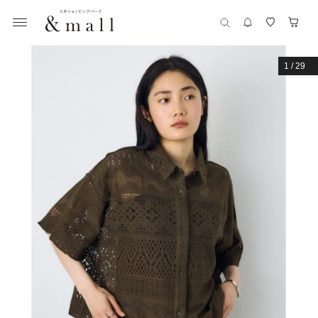
1
/
29