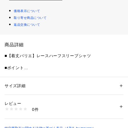
価格表示について
取り寄せ商品について
返品交換について
商品詳細
■【着丈バリエ】レースハーフスリーブシャツ
■ポイント
幾何学レースとワイドスリーブで、1枚で華やぐレースシャ
ツ。
サイズ詳細
性別：
レディース
■ディテール
カテゴリー：
ファッション
 ＞ 
トップス
 ＞ 
シャツ・ブラウス
素材：コットン:69ナイロン:28再生繊維（セルロース）:2レーヨン:1
全面に施された幾何学レースが、上品な透け感を演出し軽やか
生産国：中国
レビュー
な印象に仕上げたシャツデザイン。
洗濯：-
0件
S・Mで着丈差をつけているため、お好みのバランスで選べる
※詳しい洗濯方法については、商品の品質表示タグをご覧ください
商品番号：
1250100015284 
（モール）
のも魅力です。
250JSY30-7191 （ショップ）
フロントボタン仕様で着脱しやすく、羽織りとしても使える万
能アイテム。