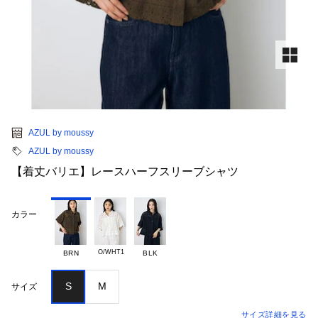
AZUL by moussy
AZUL by moussy
【着丈バリエ】レースハーフスリーブシャツ
カラー
O/WHT1
BRN
BLK
S
M
サイズ
サイズ詳細を見る