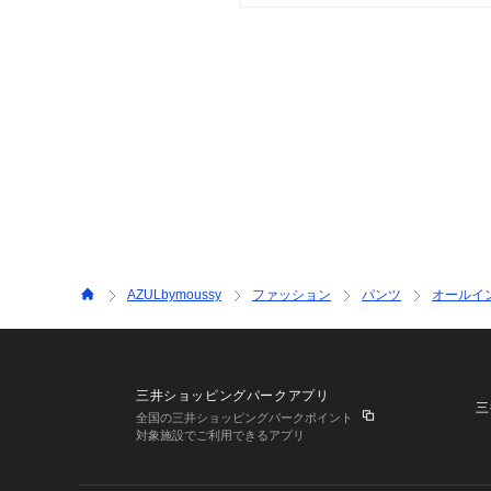
AZULbymoussy
ファッション
パンツ
オールイ
三井ショッピングパークアプリ
三
全国の三井ショッピングパークポイント
対象施設でご利用できるアプリ