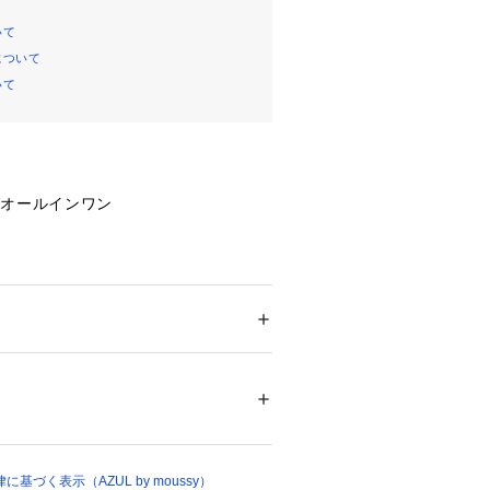
いて
について
いて
グオールインワン
が華やかさをプラスする、1枚で着映
ワン。
ション
 ＞ 
パンツ
 ＞ 
オールインワン
テル:98ポリウレタン:2(裏地)ポリエステル:
たラッフルデザインが立体感を生み、
な印象に仕上げた一着。
、パンツ部分は程よくゆとりのあるシ
ついては、商品の品質表示タグをご覧くださ
スよく着用できます。
が縦ラインを強調し、スタイルアップ
15270 
（モール）
基づく表示（AZUL by moussy）
 （ショップ）