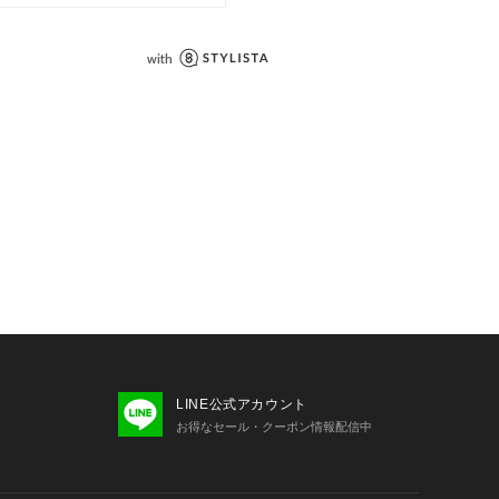
ンプルです。実際の商品と仕様、加工
があります。
の照射や角度、お使いのモニター環境
味が異なる場合がございます。
いの際は、アテンションタグをご確認
LINE公式アカウント
お得なセール・クーポン情報配信中