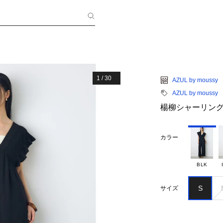
1
/
30
AZUL by moussy
AZUL by moussy
楊柳シャーリン
カラー
BLK
S
サイズ