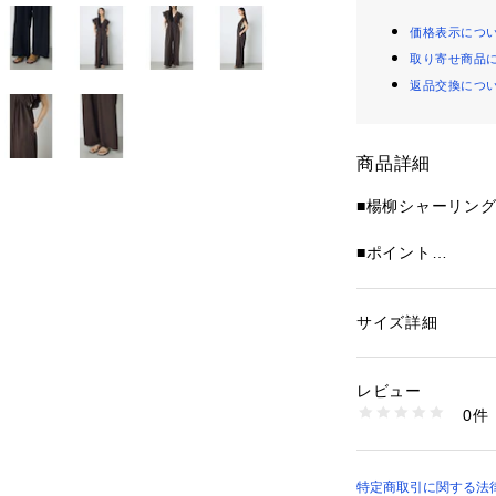
価格表示につ
取り寄せ商品
返品交換につ
商品詳細
■楊柳シャーリン
■ポイント
ラッフルスリーブ
えするオールイン
サイズ詳細
性別：
レディース
■ディテール
カテゴリー：
ファッ
素材：(表地)ポリエス
肩まわりに施され
100
レビュー
女性らしい柔らか
生産国：中国
0件
身頃はすっきりと
洗濯：-
※詳しい洗濯方法に
ルエットでバラン
い
落ち感のある素材
商品番号：
12501000
効果も◎
特定商取引に関する法律に
250JSB33-7821