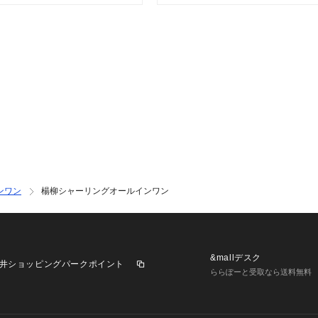
[注意事項]
※画像の商品はサ
が若干異なる場合
※画像の商品は光
により、実物と色
※着用、お取り扱
ください。
ンワン
楊柳シャーリングオールインワン
&mallデスク
井ショッピングパークポイント
ららぽーと受取なら送料無料