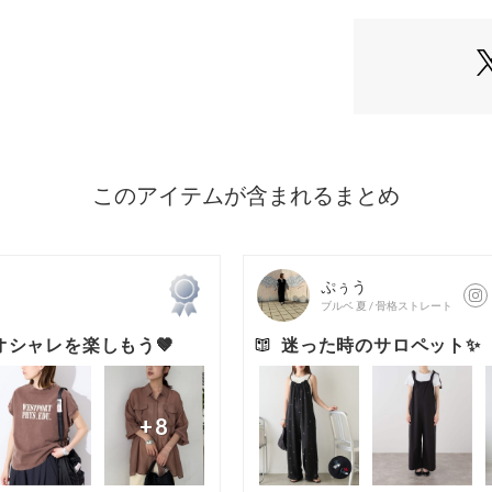
1枚でコーディネ
めにも使える万能
■スタイリング
ヒールやサンダル
イルに。
スニーカー合わせ
すめ。
ジャケットを羽織
アクセサリーをプ
ます。
■生地
程よい厚みがあり
地。
透け感：IVOYや
裏　地：あり
伸縮性：ややあり
光沢感：なし