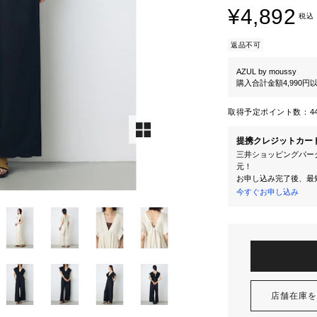
¥4,892
税込
返品不可
AZUL by moussy
購入合計金額4,990
取得予定ポイント数：
4
提携クレジットカー
三井ショッピングパーク
元！
お申し込み完了後、最
今すぐお申し込み
店舗在庫