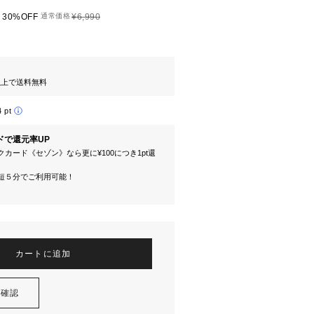
30%OFF
通常価格
¥6,990
円以上で送料無料
4 pt
ドで還元率UP
カード《セゾン》なら更に¥100につき1pt還
短５分でご利用可能！
カートに追加
を確認