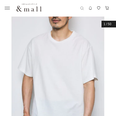
1
/
50