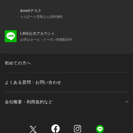
かな着心地が続きます。
洗濯後もシワが目立ちにくく、ラフさを抑え、マットで上品な
&mallデスク
風合いを醸し出します。
ららぽーと受取なら送料無料
透け感：O/WHTはややあり
LINE公式アカウント
裏　地：なし
お得なセール・クーポン情報配信中
伸縮性：ややあり
光沢感：なし
[注意事項]
初めての方へ
※画像の商品はサンプルです。実際の商品と仕様、加工が若干
異なる場合があります。
※画像の商品は光の照射や角度、お使いのモニター環境によ
よくある質問・お問い合わせ
り、実物と色味が異なる場合がございます。
※着用、お取り扱いの際は、アテンションタグをご確認くださ
い。
会社概要・利用規約など
三井不動産が展開する商業施設一覧