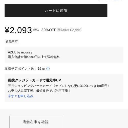
カートに追加
¥2,093
30%OFF
¥2,990
税込
通常価格
返品不可
AZUL by moussy
購入合計金額4,990円以上で送料無料
取得予定ポイント数：
19 pt
提携クレジットカードで還元率UP
三井ショッピングパークカード《セゾン》なら更に¥100につき1pt還元！
お申し込み完了後、最短５分でご利用可能！
今すぐお申し込み
店舗在庫を確認