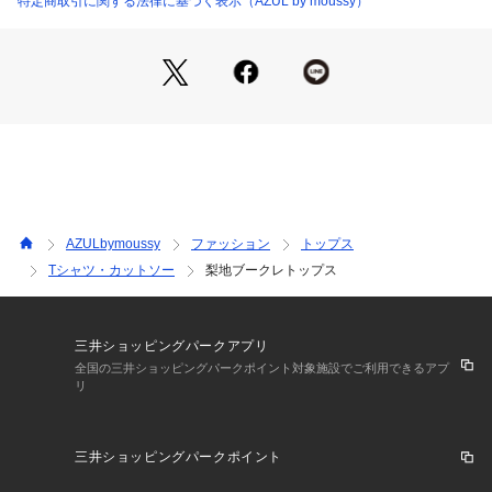
特定商取引に関する法律に基づく表示（AZUL by moussy）
S・M・Lのスタンダードなサイズ展開。
程よく身体に沿いながらも、動きやすいストレッチ性を備えて
います。
■スタイリング
【カジュアル】
テーパードパンツやチノパンツに白スニーカーを合わせた、ク
リーンなカジュアルスタイルがおすすめ。
【レイヤード】
ライトジャケットやシャツのインナーとして、素材感をさりげ
AZULbymoussy
ファッション
トップス
なく見せる着こなしも◎。
Tシャツ・カットソー
梨地ブークレトップス
【カラー別】
BLKはスタイリングを引き締めるカラーとして、GRYはミニマ
ルな印象に。
D/YELやBLUは差し色としてコーディネートのアクセントにお
三井ショッピングパークアプリ
すすめです。
全国の三井ショッピングパークポイント対象施設でご利用できるアプ
リ
■生地
梨地（なしじ）特有の細かな凹凸が、肌への接触面積を抑え、
三井ショッピングパークポイント
ベタつきのない清涼感ある肌触りを実現しました。
天竺編みの優れたストレッチ性はそのままに、蒸れにくく軽や