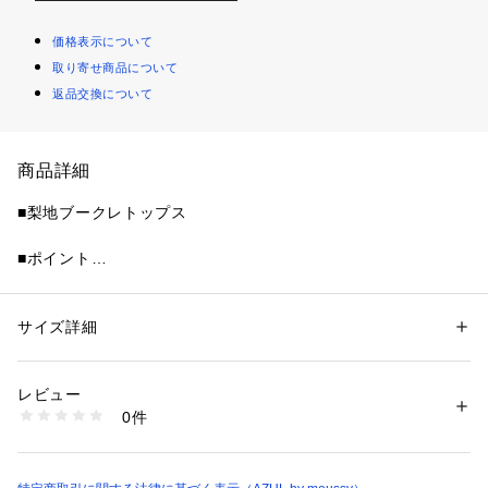
価格表示について
取り寄せ商品について
返品交換について
商品詳細
■梨地ブークレトップス
■ポイント
梨地の細かな凹凸が表情を作り、マットで上品な印象。
シンプルながら素材感で差が出る一枚。
カラーバリエーションは定番から差し色まで揃い、コーディネ
サイズ詳細
性別：
メンズ
ートのアクセントやベーシック使いに対応。
カテゴリー：
ファッション
 ＞ 
トップス
 ＞ 
Tシャツ・カットソー
素材：ポリエステル:65コットン:35
天竺編みのストレッチ性と軽さがあり、ルーズすぎないスマー
生産国：中国
レビュー
トなシルエットに仕上げています。
洗濯：-
0件
※詳しい洗濯方法については、商品の品質表示タグをご覧ください
商品番号：
1250100015269 
（モール）
■ディテール
251JSB80-2861 （ショップ）
梨地の凹凸感による清涼感のある素材を使用。蒸れにくく、洗
濯後もシワが目立ちにくいのがポイントです。