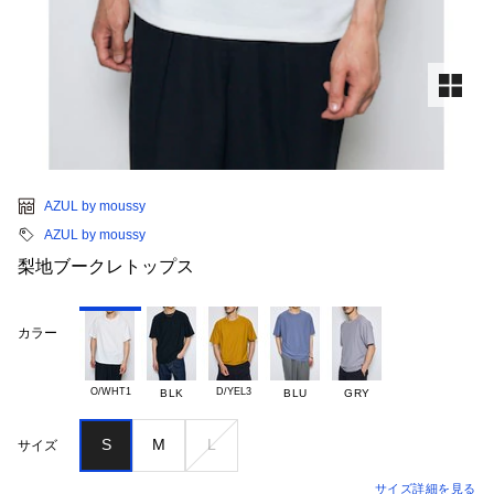
AZUL by moussy
AZUL by moussy
梨地ブークレトップス
カラー
O/WHT1
D/YEL3
BLK
BLU
GRY
S
M
L
サイズ
サイズ詳細を見る