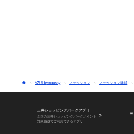
AZULbymoussy
ファッション
ファッション雑貨
三井ショッピングパークアプリ
三
全国の三井ショッピングパークポイント
対象施設でご利用できるアプリ