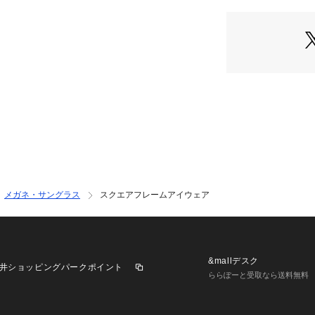
で、スタイリング
程よい厚みのフレ
け心地に仕上げて
■スタイリング
シンプルなTシャ
一気に旬なムード
ジャケットやセッ
象に仕上がります
ワンピーススタイ
す。
[注意事項]
メガネ・サングラス
スクエアフレームアイウェア
※画像の商品はサ
が若干異なる場合
※画像の商品は光
により、実物と色
※着用、お取り扱
&mallデスク
井ショッピングパークポイント
ください。
ららぽーと受取なら送料無料