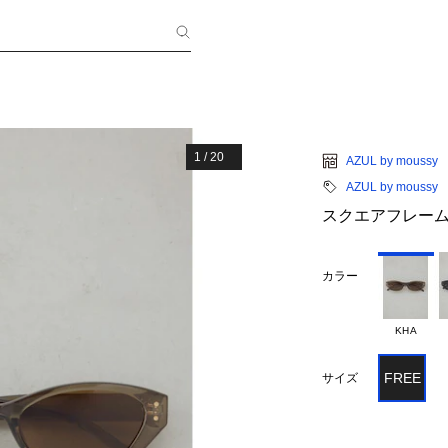
1
/
20
AZUL by moussy
AZUL by moussy
スクエアフレー
カラー
KHA
FREE
サイズ