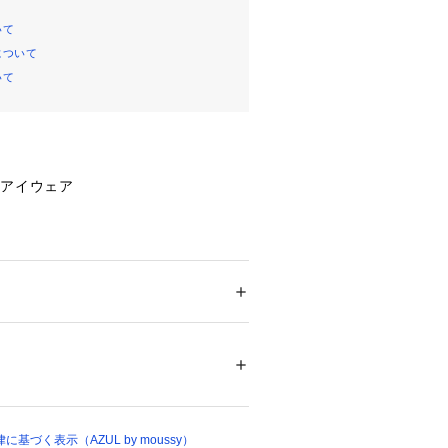
いて
について
いて
ムアイウェア
ャットアイシルエットが印象的なサン
で、顔まわりをすっきりとモードに引
。
ション
 ＞ 
ファッション雑貨
 ＞ 
メガネ・サン
ルムがスタイリッシュな印象を演出。
ついては、商品の品質表示タグをご覧くださ
ラインが女性らしさと強さを両立させ
15067 
（モール）
と、ニュアンスのあるカーキの展開
基づく表示（AZUL by moussy）
 （ショップ）