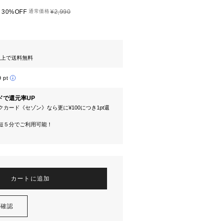
30%OFF
通常価格
¥2,990
円以上で送料無料
9 pt
ドで還元率UP
カード《セゾン》なら更に¥100につき1pt還
短５分でご利用可能！
カートに追加
を確認