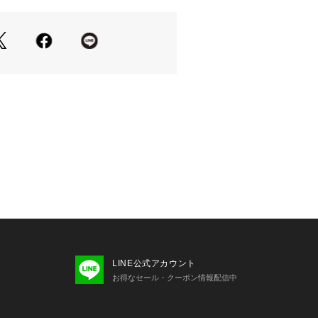
に合わせて選択可能。
ームが存在感を出しつつ、軽やかな掛
います。
ツやタンクトップに合わせるだけで、
に。
トアップと合わせればよりモードな印
。
ルのアクセントとしてもおすすめで
ンプルです。実際の商品と仕様、加工
があります。
の照射や角度、お使いのモニター環境
味が異なる場合がございます。
いの際は、アテンションタグをご確認
LINE公式アカウント
お得なセール・クーポン情報配信中