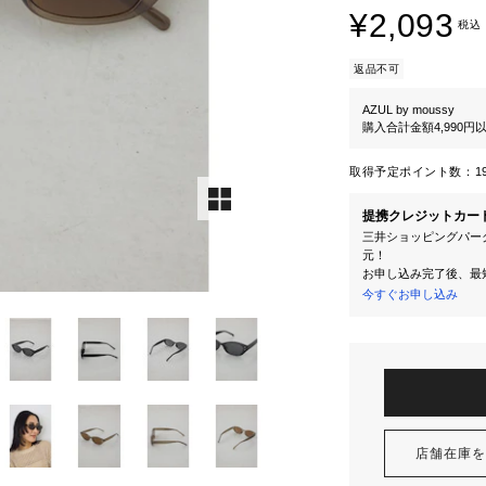
¥2,093
税込
返品不可
AZUL by moussy
購入合計金額4,990
取得予定ポイント数：
1
提携クレジットカー
三井ショッピングパーク
元！
お申し込み完了後、最
今すぐお申し込み
店舗在庫