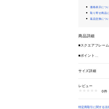
価格表示につ
取り寄せ商品
返品交換につ
商品詳細
■スクエアフレー
■ポイント
エッジの効いたキ
グラス。
シャープなライン
サイズ詳細
性別：
レディース
き締める1本です
カテゴリー：
ファッ
グラス
素材：プラスチック:
レビュー
■ディテール
生産国：中国
0件
横長のレンズフォ
洗濯：-
※詳しい洗濯方法に
やや吊り上がった
い
ます。
商品番号：
12501000
シックなブラック
特定商取引に関する法律に
250JSB56-2301