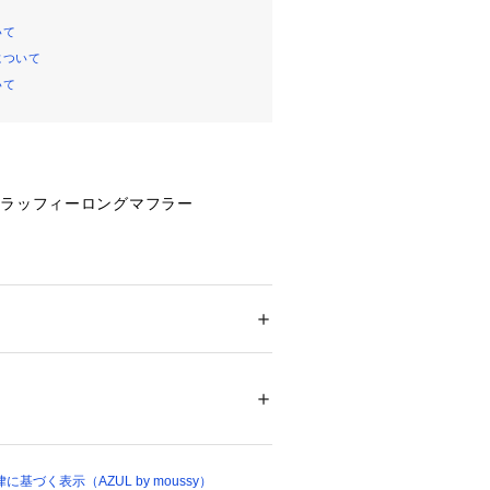
いて
について
いて
フラッフィーロングマフラー
リューム感と優しいグラデーションや
魅力の、マルチデザインフラッフィー
ション
 ＞ 
ファッション雑貨
 ＞ 
ストール・ス
00
ッフィー素材を使用し、首元を包み込
さを実現。
ついては、商品の品質表示タグをご覧くださ
ラデーションやラインデザインが顔ま
、冬のスタイリングに華やかさをプラ
14775 
（モール）
基づく表示（AZUL by moussy）
（ショップ）