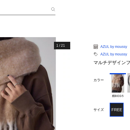
1
/
21
AZUL by moussy
AZUL by moussy
マルチデザイン
カラー
柄BEG5
FREE
サイズ