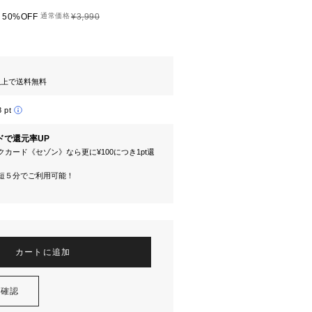
50%OFF
通常価格
¥3,990
円以上で送料無料
8 pt
ドで還元率UP
カード《セゾン》なら更に¥100につき1pt還
短５分でご利用可能！
カートに追加
を確認