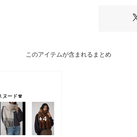
ボリュームがあり
えられる万能アイ
※お取り扱い上の
濡れたまま放置し
保管してください
素材成分によって
素材の特性上、個
場合があります。
また、摩擦により
合いを重視した素
[注意事項]
※画像の商品はサ
が若干異なる場合
※画像の商品は光
により、実物と色
※着用、お取り扱
ください。