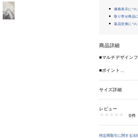
価格表示につ
取り寄せ商品
返品交換につ
商品詳細
■マルチデザイン
■ポイント
ふんわりとしたボ
ラインデザインが
ロングマフラー。
サイズ詳細
性別：
レディース
カテゴリー：
ファッ
ヌード
■ディテール
素材：ポリエステル1
レビュー
肌触りの良いフラ
生産国：中国
0件
むようなあたたか
洗濯：-
※詳しい洗濯方法に
柔らかなカラーグ
い
わりを明るく見せ
商品番号：
12501000
ス。
特定商取引に関する法律に
250IAC56-0081 