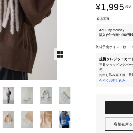
¥1,995
税込
返品不可
AZUL by moussy
購入合計金額4,990
取得予定ポイント数：
1
提携クレジットカー
三井ショッピングパーク
元！
お申し込み完了後、最
今すぐお申し込み
店舗在庫