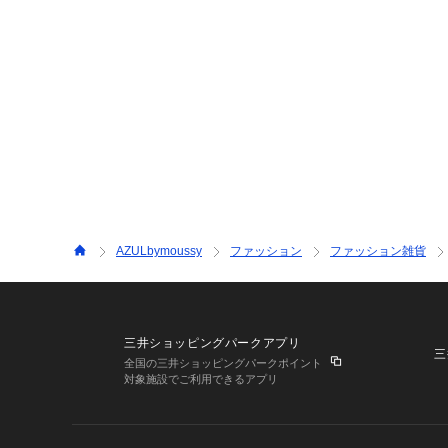
AZULbymoussy
ファッション
ファッション雑貨
三井ショッピングパークアプリ
三
全国の三井ショッピングパークポイント
対象施設でご利用できるアプリ