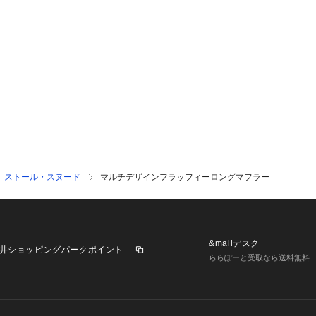
ストール・スヌード
マルチデザインフラッフィーロングマフラー
&mallデスク
井ショッピングパークポイント
ららぽーと受取なら送料無料