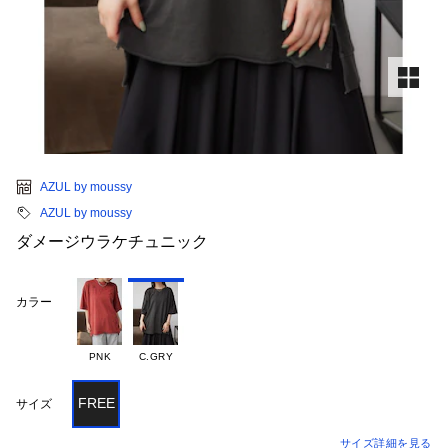
AZUL by moussy
AZUL by moussy
ダメージウラケチュニック
カラー
PNK
C.GRY
FREE
サイズ
サイズ詳細を見る