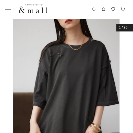
1
/
36