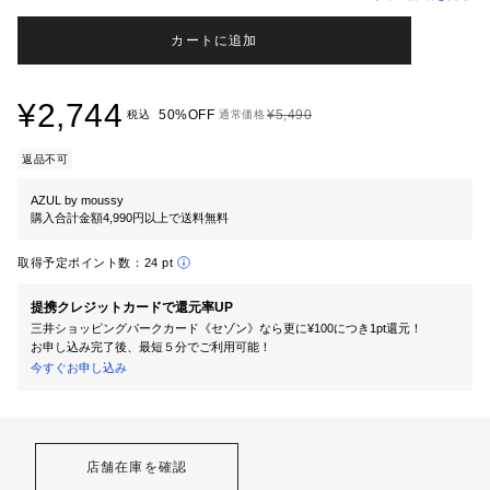
カートに追加
¥2,744
50%OFF
¥5,490
税込
通常価格
返品不可
AZUL by moussy
購入合計金額4,990円以上で送料無料
取得予定ポイント数：
24 pt
提携クレジットカードで還元率UP
三井ショッピングパークカード《セゾン》なら更に¥100につき1pt還元！
お申し込み完了後、最短５分でご利用可能！
今すぐお申し込み
店舗在庫を確認