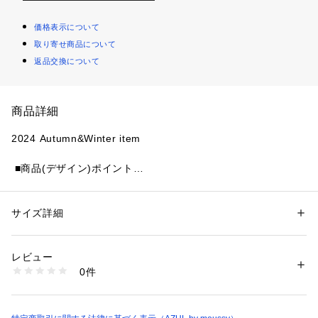
価格表示について
取り寄せ商品について
返品交換について
商品詳細
2024 Autumn&Winter item 
 ■商品(デザイン)ポイント
ヴィンテージライクなデザイントップスです。
■商品ディティール
サイズ詳細
性別：
レディース
ダメージ加工と、切り替えデザインがポイントの裏毛トップス
カテゴリー：
ファッション
 ＞ 
ワンピース・ドレス
 ＞ 
チュニック
素材：【本体】コットン100【リブ部分】コットン96ポリウレタン4
です。
生産国：中国
レビュー
ゆったりとしたヒップ丈のオーバーサイズで、体系カバーにも
洗濯：-
0件
おすすめです。
※詳しい洗濯方法については、商品の品質表示タグをご覧ください
商品番号：
1250100013136 
（モール）
１枚で着こなしの主役になるアイテムです。
250HAG80-294H （ショップ）
■スタイリング