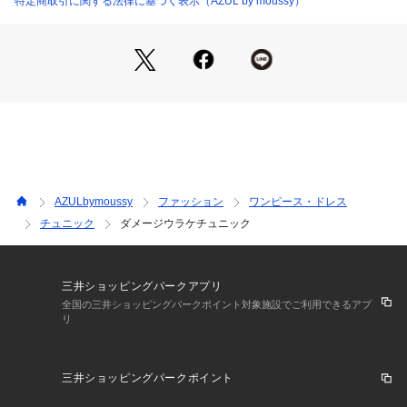
特定商取引に関する法律に基づく表示（AZUL by moussy）
ボリューム感のあるトップスなので、スキニーやナロースカー
トなどすっきりとしたボトムと相性良く着用頂けます。
デニムやナイロンパンツを合わせたとことんカジュアルな着こ
なしもおすすめです。
■素　材：ダメージ加工と、切り替えデザインがポイントの裏
毛トップスです。
■透け感：なし
■光沢感：なし
■伸縮性：あり
AZULbymoussy
ファッション
ワンピース・ドレス
■裏　地：なし
チュニック
ダメージウラケチュニック
三井ショッピングパークアプリ
全国の三井ショッピングパークポイント対象施設でご利用できるアプ
リ
三井ショッピングパークポイント