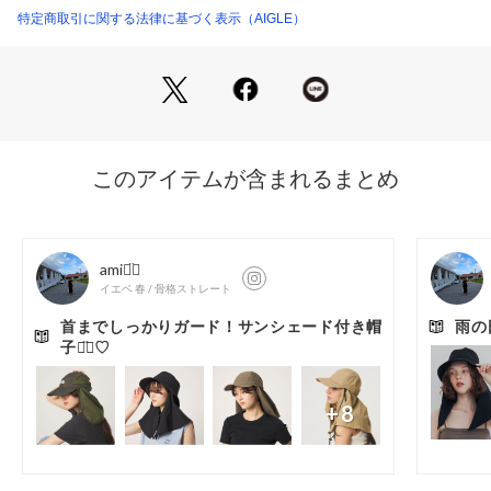
・左下に反射素材のAIGLEバードロゴプリント
特定商取引に関する法律に基づく表示（AIGLE）
・サイドパネルはパンチング加工
・調節可能なネックスリーブ付き