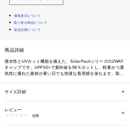
価格表示について
取り寄せ商品について
返品交換について
商品詳細
撥水性とUVカット機能を備えた、SolarPackシリーズの2WAY
キャップです。UPF50+で紫外線を98％カットし、軽量かつ通
気性に優れた素材が暑い日でも快適な着用感を保ちます。取り
外し可能な耳・ネックカバー付きで、シーンに応じたアレンジ
が可能。ベンチレーションと吸水性に優れた内側スウェットバ
ンドが、アクティブな動きにも対応します。
サイズ詳細
性別：
レディース
メンズ
※ネックカバーの両サイド（耳上あたり）にある小さな穴は通
カテゴリー：
ファッション
 ＞ 
帽子・ヘアアクセサリー
 ＞ 
キャップ
素材：本体  :  90% ナイロン、10% ポリウレタン
気口です。
生産国：中国
レビュー
商品番号：
1170100002630 
（モール）
0件
・撥水
ZRKBS17 （ショップ）
・UVカット（UPF50以上）
・5パネルキャップ