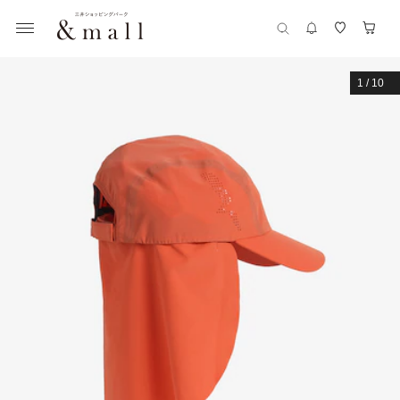
1
/
10