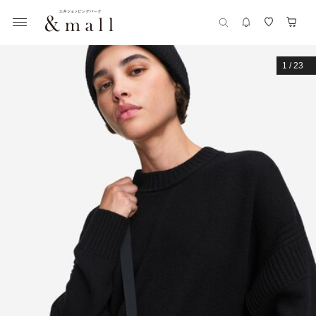
1
/
23