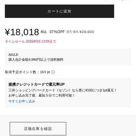
カートに追加
¥18,018
37%OFF
¥28,600
税込
通常価格
タイムセール 2026/8/10 13:59まで
AIGLE
購入合計金額4,990円以上で送料無料
取得予定ポイント数：
163 pt
提携クレジットカードで還元率UP
三井ショッピングパークカード《セゾン》なら更に¥100につき1pt還元！
お申し込み完了後、最短５分でご利用可能！
今すぐお申し込み
店舗在庫を確認