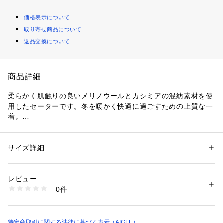
価格表示について
取り寄せ商品について
返品交換について
商品詳細
柔らかく肌触りの良いメリノウールとカシミアの混紡素材を使
用したセーターです。冬を暖かく快適に過ごすための上質な一
着。
シングルレイヤーリブ編みクルーネック
ドロップショルダー
サイズ詳細
性別：
レディース
ストレートアームホール
カテゴリー：
ファッション
 ＞ 
トップス
 ＞ 
ニット・セーター
素材：本体: 91% 毛 9% カシミヤ
シングルレイヤーリブ編みカフスとヘム
生産国：中国
レビュー
ネック背面中央に同系色で編まれたバードロゴのパッチ
商品番号：
1170100002473 
（モール）
0件
AIGLE FOR TOMORROW（再生素材や環境に配慮した生産背
ZAFBM35 （ショップ）
景を持つ商品）
特定商取引に関する法律に基づく表示（AIGLE）