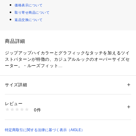
価格表示について
取り寄せ商品について
返品交換について
商品詳細
ジップアップハイカラーとグラフィックなタッチを加えるツイ
ストパターンが特徴の、カジュアルルックのオーバーサイズセ
ーター。・ルーズフィット
・ハイネック、ハーフジップ前面
・長袖
・ケーブルニット
サイズ詳細
性別：
メンズ
・背面に同系色のバードロゴパッチを編み込み
カテゴリー：
ファッション
 ＞ 
トップス
 ＞ 
ニット・セーター
素材：本体: 80% 毛 20% ナイロン
生産国：中国
レビュー
商品番号：
1170100002460 
（モール）
0件
ZAHBK91 （ショップ）
特定商取引に関する法律に基づく表示（AIGLE）