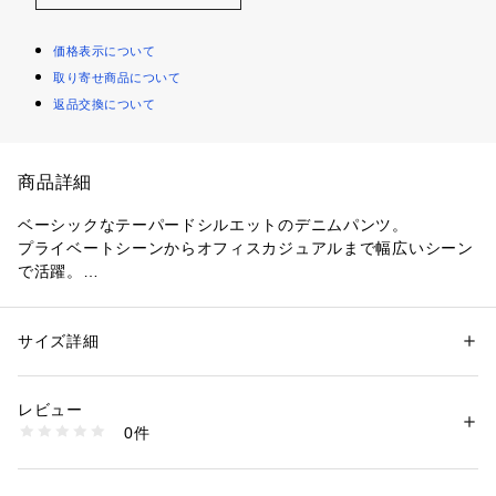
価格表示について
取り寄せ商品について
返品交換について
商品詳細
ベーシックなテーパードシルエットのデニムパンツ。
プライベートシーンからオフィスカジュアルまで幅広いシーン
で活躍。
デイリーで使いやすく、シーズン問わずに着用できる人気のア
イテムです。
サイズ詳細
性別：
レディース
-素材の特徴-
カテゴリー：
ファッション
 ＞ 
パンツ
 ＞ 
デニムパンツ
素材：綿66%　ポリエステル32%　ポリウレタン2%
コットンとポリエステルの混紡素材
生産国：中国
レビュー
商品番号：
1170100002307 
（モール）
0件
ZHFBM99 （ショップ）