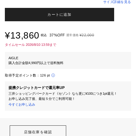
サイズ詳細を見る
カートに追加
¥13,860
37%OFF
¥22,000
税込
通常価格
タイムセール 2026/8/10 13:59まで
AIGLE
購入合計金額4,990円以上で送料無料
取得予定ポイント数：
126 pt
提携クレジットカードで還元率UP
三井ショッピングパークカード《セゾン》なら更に¥100につき1pt還元！
お申し込み完了後、最短５分でご利用可能！
今すぐお申し込み
店舗在庫を確認