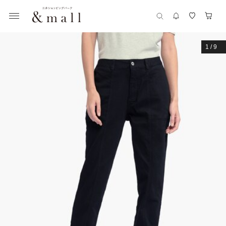
1
/
9