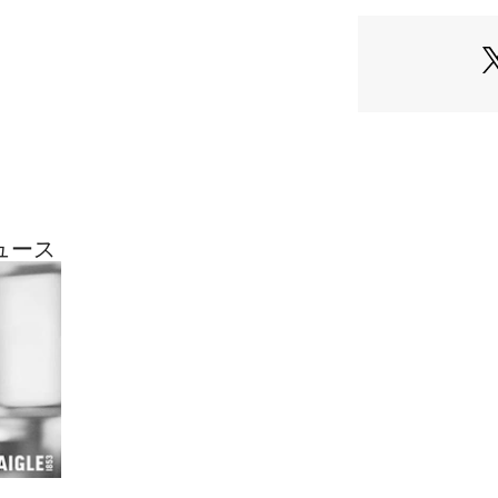
能なアイテム。サ
プ付きなので、ア
納できます。シル
ップになっている
UV CUT：紫外線
AIGLE UVC
影響を高いレベルで
線カット率97％以
ュース