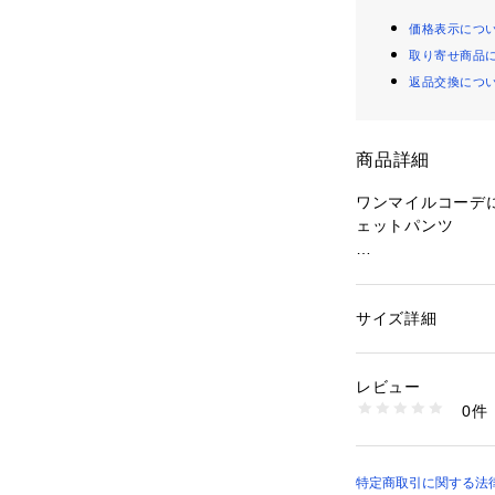
価格表示につ
取り寄せ商品
返品交換につ
商品詳細
ワンマイルコーデ
ェットパンツ
素材の特徴
UVカット機能を備
レタン混紡素材
サイズ詳細
性別：
メンズ
カテゴリー：
ファッ
素材：綿51%、ポリ
サイズ感
生産国：中国
レビュー
レギュラーフィッ
商品番号：
11701000
0件
ZHHBD63 （ショッ
滑らかな手触りの
能付きパンツです
ックスタイムだけ
特定商取引に関する法律