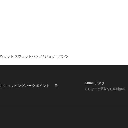
UVカット スウェットパンツ / ジョガーパンツ
&mallデスク
井ショッピングパークポイント
ららぽーと受取なら送料無料