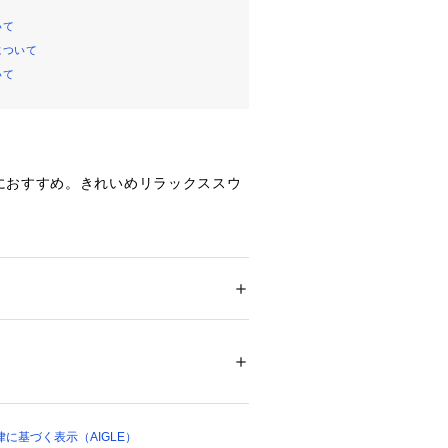
いて
について
いて
におすすめ。きれいめリラックススウ
えたコットン×ポリエステル×ポリウ
ション
 ＞ 
パンツ
 ＞ 
ロングパンツ
エステル42%、ポリウレタン7%
ト
02141 
（モール）
プ）
スウェット生地を使用したUVカット機
。すっきりとしたシルエットで、リラ
でなくカジュアルコーデにも着用が可
に基づく表示（AIGLE）