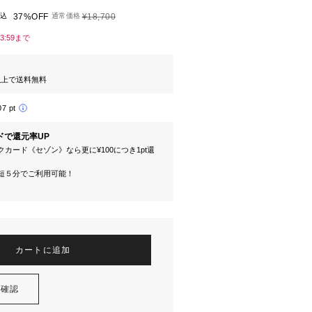
込
37%OFF
通常価格
¥18,700
13:59まで
円以上で送料無料
07 pt
ドで還元率UP
カード《セゾン》なら更に¥100につき1pt還
短５分でご利用可能！
カートに追加
を確認