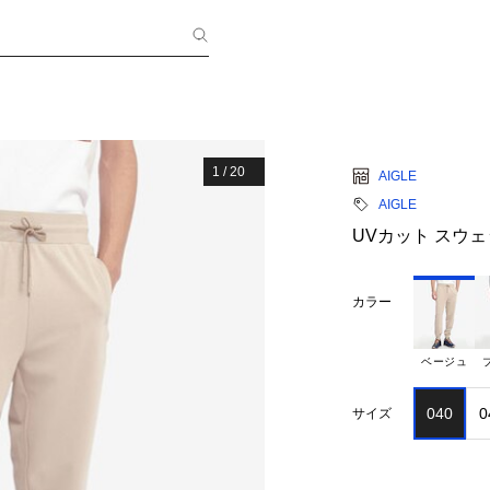
1
/
20
AIGLE
AIGLE
UVカット スウェ
カラー
ベージュ
040
0
サイズ