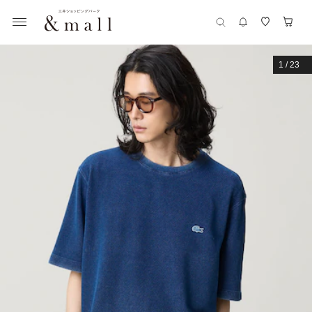
1
/
23