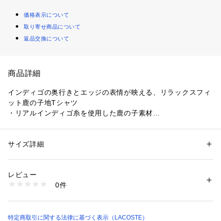
価格表示について
取り寄せ商品について
返品交換について
商品詳細
インディゴの奥行きとエッジの表情が映える、リラックスフィ
ット鹿の子地Tシャツ
・リアルインディゴ糸を使用した鹿の子素材
・ボディは色味を残しつつ、襟や袖口などのエッジだけ色を落
とす特殊なウォッシュ加工を施工
・トレンドに寄り添うリラックスフィットシルエット
サイズ詳細
性別：
レディース
メンズ
・左胸に同系色のワニロゴパッチを配置
カテゴリー：
ファッション
 ＞ 
トップス
 ＞ 
Tシャツ・カットソー
素材：本体 綿100%
生産国：中国
レビュー
商品番号：
1170000010362 
（モール）
0件
TH9427-99 （ショップ）
特定商取引に関する法律に基づく表示（LACOSTE）