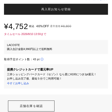
再入荷お知らせ登録
¥4,752
46%OFF
¥8,800
税込
通常価格
タイムセール 2026/8/10 13:59まで
LACOSTE
購入合計金額4,990円以上で送料無料
取得予定ポイント数：
43 pt
提携クレジットカードで還元率UP
三井ショッピングパークカード《セゾン》なら更に¥100につき1pt還元！
お申し込み完了後、最短５分でご利用可能！
今すぐお申し込み
店舗在庫を確認