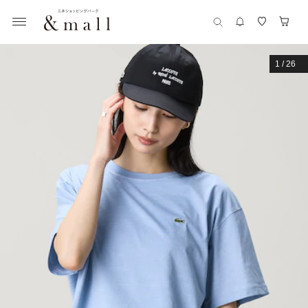
1
/
26