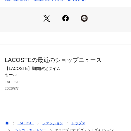
る一枚です。
・コットン100%の素材
・顔料による製品染めで、1点ごとに表情が異なるデザイン
・ボトムとバランスが取りやすいクロップド丈のリラックスフ
ィットシルエット
・左胸にワニロゴパッチを配置
RELAXED FIT
LACOSTEの最近のショップニュース
__________________________________________
お気に入り登録してLACOSTEの最新情報を手に入れよう
【LACOSTE】期間限定タイム
【商品のお気に入り登録】
セール
お気に入りアイテムの在庫ラスト1点、再入荷、セールなど商
LACOSTE
品情報をお届け
2026/8/7
【ショップ・ブランドのお気に入り登録】
新商品やコレクションなど、ラコステの最新情報をお届け
__________________________________________
LACOSTE
ファッション
トップス
Tシャツ・カットソー
クロップド丈 ピグメントダイTシャツ