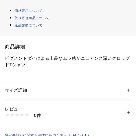
価格表示について
取り寄せ商品について
返品交換について
商品詳細
ピグメントダイによる上品なムラ感がニュアンス深いクロップ
ドTシャツ
ヘルシーなパステルカラートーンがシーズンムードを高めるハ
ーフスリーブブラウス。
オールコットンのプレーンな素材感ながら、顔料による製品染
サイズ詳細
性別：
レディース
めを施しているので、1点ごとに表情が異なる風合いが魅力で
カテゴリー：
ファッション
 ＞ 
トップス
 ＞ 
Tシャツ・カットソー
素材：本体　綿100％　リブ部分　綿100％
す。
生産国：タイ
レビュー
商品番号：
1170000010360 
（モール）
0件
どんなボトムスともバランスが取りやすいクロップド丈のリラ
TF026J-99 （ショップ）
ックスフィットシルエットで、旬な着こなしが叶います。
左胸にあしらったワニロゴパッチがブランドのクラシカルなム
ードを添え、エレガントにもアクティブにも着回し力を発揮す
特定商取引に関する法律に基づく表示（LACOSTE）