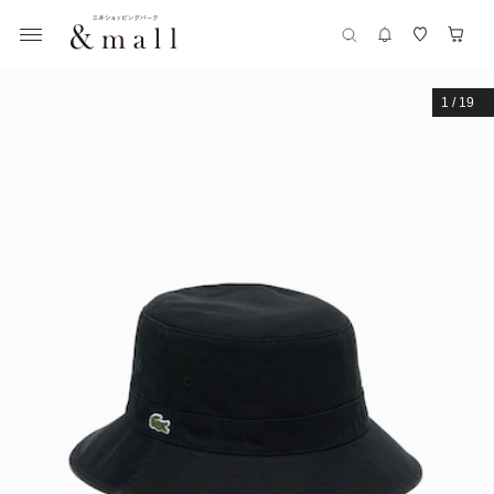
1
/
19