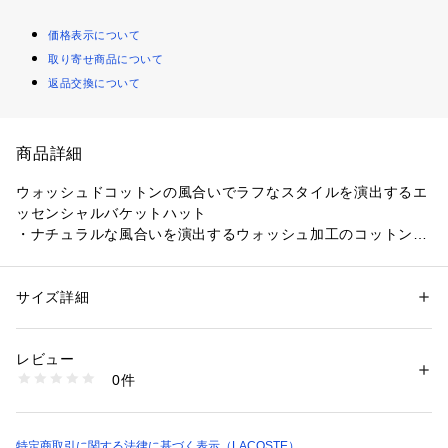
価格表示について
取り寄せ商品について
返品交換について
商品詳細
ウォッシュドコットンの風合いでラフなスタイルを演出するエ
ッセンシャルバケットハット
・ナチュラルな風合いを演出するウォッシュ加工のコットンツ
イル素材
・スポーティーにかぶれる浅めのクラウン設計
・サイドのワニロゴパッチだけに装飾を抑えたエッセンシャル
サイズ詳細
性別：
レディース
メンズ
デザイン
カテゴリー：
ファッション
 ＞ 
帽子・ヘアアクセサリー
 ＞ 
ハット
素材：綿100％
生産国：中国
レビュー
商品番号：
1170000010274 
（モール）
0件
RK093J-99 （ショップ）
特定商取引に関する法律に基づく表示（LACOSTE）