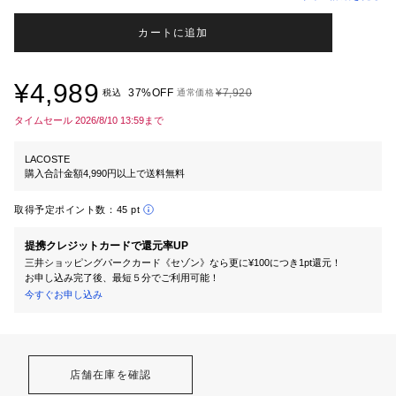
カートに追加
¥4,989
37%OFF
¥7,920
税込
通常価格
タイムセール 2026/8/10 13:59まで
LACOSTE
購入合計金額4,990円以上で送料無料
取得予定ポイント数：
45 pt
提携クレジットカードで還元率UP
三井ショッピングパークカード《セゾン》なら更に¥100につき1pt還元！
お申し込み完了後、最短５分でご利用可能！
今すぐお申し込み
店舗在庫を確認