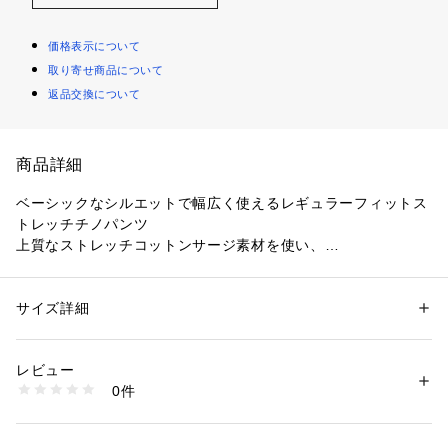
価格表示について
取り寄せ商品について
返品交換について
商品詳細
ベーシックなシルエットで幅広く使えるレギュラーフィットス
トレッチチノパンツ
上質なストレッチコットンサージ素材を使い、
美しいシルエットを形成するゆるやかにテーパードさせたレギ
ュラーフィットシルエット。
どんなシーンにもマッチする使い勝手の良い一本に仕上がりま
サイズ詳細
性別：
メンズ
した。
カテゴリー：
ファッション
 ＞ 
パンツ
 ＞ 
ロングパンツ
素材：本体 綿97% ポリウレタン3%
・背面腰脇にワニロゴパッチを配置
生産国：スリランカ
レビュー
Regular Fit
商品番号：
1170000010092 
（モール）
0件
HH6298-99 （ショップ）