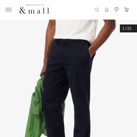
1
/
22