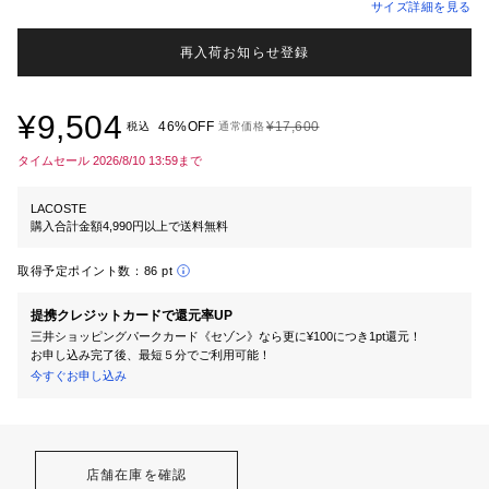
サイズ詳細を見る
再入荷お知らせ登録
¥9,504
46%OFF
¥17,600
税込
通常価格
タイムセール 2026/8/10 13:59まで
LACOSTE
購入合計金額4,990円以上で送料無料
取得予定ポイント数：
86 pt
提携クレジットカードで還元率UP
三井ショッピングパークカード《セゾン》なら更に¥100につき1pt還元！
お申し込み完了後、最短５分でご利用可能！
今すぐお申し込み
店舗在庫を確認