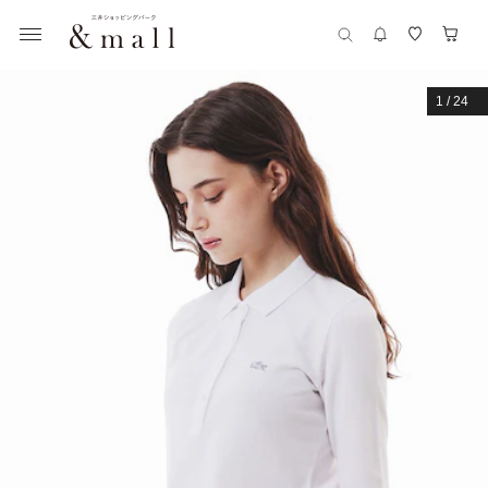
1
/
24