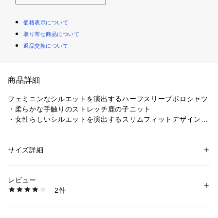
価格表示について
取り寄せ商品について
返品交換について
商品詳細
フェミニンなシルエットを演出するハーフスリーブポロシャツ
・柔らかな手触りのストレッチ鹿の子ニット
・女性らしいシルエットを演出するスリムフィットデザイン
・デコルテライン深く開いた4つボタンプラケット
・シンプルながらも特徴的な5分袖
Slim Fit
サイズ詳細
性別：
レディース
カテゴリー：
ファッション
 ＞ 
トップス
 ＞ 
ポロシャツ
素材：綿94％　ポリウレタン6％
生産国：ベトナム
レビュー
商品番号：
1170000009500 
（モール）
2件
PF005J-99 （ショップ）