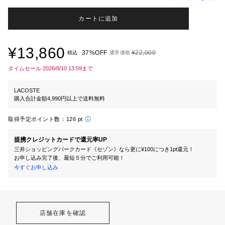
カートに追加
¥13,860
37%OFF
¥22,000
税込
通常価格
タイムセール 2026/8/10 13:59まで
LACOSTE
購入合計金額4,990円以上で送料無料
取得予定ポイント数：
126 pt
提携クレジットカードで還元率UP
三井ショッピングパークカード《セゾン》なら更に¥100につき1pt還元！
お申し込み完了後、最短５分でご利用可能！
今すぐお申し込み
店舗在庫を確認