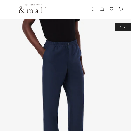
1
/
12