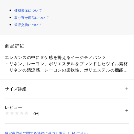
価格表示について
取り寄せ商品について
返品交換について
商品詳細
エレガンスの中にヌケ感を携えるイージチノパンツ
・リネン、レーヨン、ポリエステルをブレンドしたツイル素材
・リネンの清涼感、レーヨンの柔軟性、ポリエステルの機能性
をバランスよく
・どんなシチュエーションにもマッチするクラシックなチノパ
ンデザイン
サイズ詳細
性別：
メンズ
・ドローストリング内臓のゴムシャーリングウエストによるイ
カテゴリー：
ファッション
 ＞ 
パンツ
 ＞ 
ロングパンツ
素材：麻61％　レーヨン31％　ポリエステル8％
ージーフィッティング
生産国：トルコ
レビュー
商品番号：
1170000009453 
（モール）
0件
XH2569-10 （ショップ）
特定商取引に関する法律に基づく表示（LACOSTE）