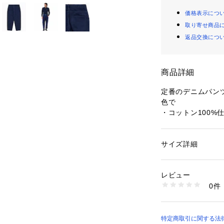
価格表示につ
取り寄せ商品
返品交換につ
商品詳細
定番のデニムパン
色で
・コットン100%仕
・ベーシックなデ
ットで今っぽく
・デニムの定番イ
サイズ詳細
性別：
メンズ
ーにチェンジ
カテゴリー：
ファッ
素材：綿 100％
・バックヨーク右
生産国：ベトナム
レビュー
・同デザインのセ
商品番号：
11700000
0件
フィット感：Relax 
HH003J-99 （ショ
セットアップ対応
品番：BH022J-99
特定商取引に関する法律