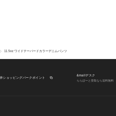
11.5oz ワイドテーパードカラーデニムパンツ
&mallデスク
井ショッピングパークポイント
ららぽーと受取なら送料無料