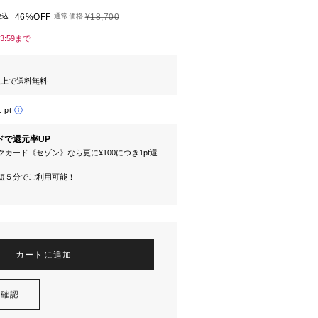
税込
46%OFF
通常価格
¥18,700
13:59まで
円以上で送料無料
1 pt
ドで還元率UP
カード《セゾン》なら更に¥100につき1pt還
短５分でご利用可能！
カートに追加
を確認