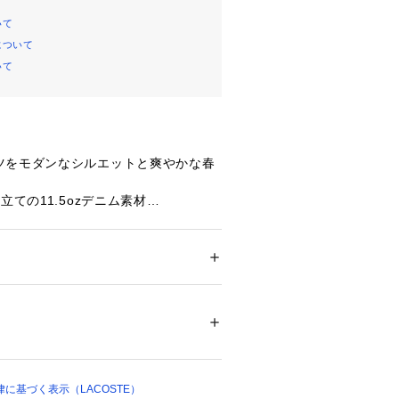
いて
について
いて
ツをモダンなシルエットと爽やかな春
立ての11.5ozデニム素材
ニムパンツをワイドテーパードシルエ
ンディゴカラーを春らしいライトカラ
ション
 ＞ 
パンツ
 ＞ 
デニムパンツ
上にブランドネームロゴ入り
ットアップジャケットもあり
09293 
（モール）
Fit
ップ）
アイテムはコチラ▼
に基づく表示（LACOSTE）