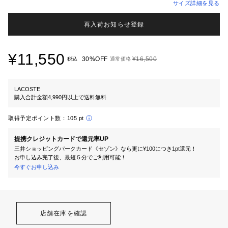
サイズ詳細を見る
再入荷お知らせ登録
¥11,550
30%OFF
¥16,500
税込
通常価格
LACOSTE
購入合計金額4,990円以上で送料無料
取得予定ポイント数：
105 pt
提携クレジットカードで還元率UP
三井ショッピングパークカード《セゾン》なら更に¥100につき1pt還元！
お申し込み完了後、最短５分でご利用可能！
今すぐお申し込み
店舗在庫を確認