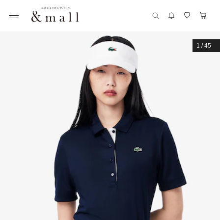
1
/
45