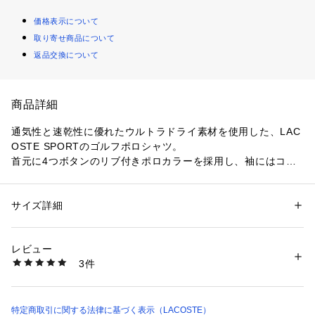
価格表示について
取り寄せ商品について
返品交換について
商品詳細
通気性と速乾性に優れたウルトラドライ素材を使用した、LAC
OSTE SPORTのゴルフポロシャツ。
首元に4つボタンのリブ付きポロカラーを採用し、袖にはコン
トラストライニング付きのスリーブエンドを。
左胸に象徴的な緑のワニのロゴを刺しゅう。フェミニンなディ
テールがポイントの機能的な1着です。
サイズ詳細
性別：
レディース
フィット感：Slim Fit
カテゴリー：
ファッション
 ＞ 
トップス
 ＞ 
ポロシャツ
素材：ホワイト×ネイビー、ネイビー、レッド、ブルー：本体：ポリエス
テル 94%ポリウレタン 6% / 衿：ポリエステル 98%ポリウレタン 2%
レビュー
ピンク：ポリエステル94％　ポリウレタン6％
3件
生産国：コロンビア
商品番号：
1170000008765 
（モール）
PF5179-10 （ショップ）
特定商取引に関する法律に基づく表示（LACOSTE）