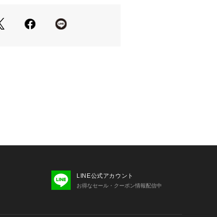
トで肌離れするため、しこれからの暑
着用いただけます。
tage /ニードバイヘリテージ］
業の伝統や技術を守り、次世代へ継承
いのもと誕生。ブランド名はNEED＝
統という意味の造語。ベーシックで普
だからこそ、はく人と時代に合わせて
の時の「自分らしさ」を最大限に引き
を提案している。日本が誇るUSED加
ながらも、無駄な薬品や水を減らし、
えるように生産効率を高めている。
(JUN表記)
）
ー）
LINE公式アカウント
記(JUNサイズ表記)
お得なセール・クーポン情報配信中