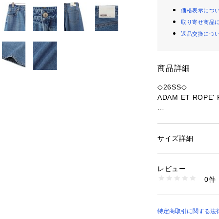
価格表示につ
取り寄せ商品
返品交換につ
商品詳細
◇26SS◇
ADAM ET ROPE'
【Buyer’s comme
ADAM ET RO
太ももからのカー
サイズ詳細
性別：
レディース
ニム。
カテゴリー：
ファッ
素材：コットン100
ボリュームのある
生産国：日本
レビュー
出できます。
商品番号：
11303000
0件
ハイウエストなの
EUS36800 （ショ
してくれて、スタ
シンプルなトップ
のでショート丈の
特定商取引に関する法律に