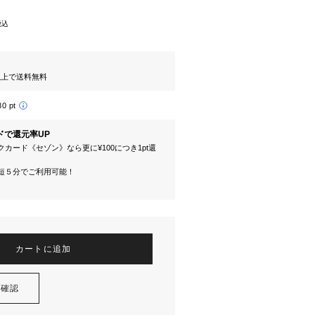
税込
円以上で送料無料
80 pt
ドで還元率UP
カード《セゾン》なら更に¥100につき1pt還
短５分でご利用可能！
カートに追加
を確認