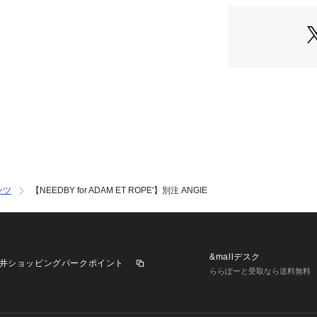
ルーズなシルエッ
い時期にも快適に
［NEEDBYheri
「日本のデニム産
したい」という思
必要な、遺産・伝
遍的存在のデニム
表情が変わり、そ
出してくれる一本
工の技術を駆使し
労働力の減少を賄
ンツ
【NEEDBY for ADAM ET ROPE'】別注 ANGIE
---------------
■メーカーカラー表記
BLACK（ブラック
MID USED（ブル
---------------
&mallデスク
井ショッピングパークポイント
■メーカーサイズ表
ららぽーと受取なら送料無料
23(23)
24(24)
25(25)