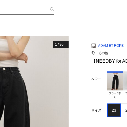
1
/
30
ADAM ET ROPE’
その他
【NEEDBY for 
カラー
ブラック(0

ブ
23
サイズ