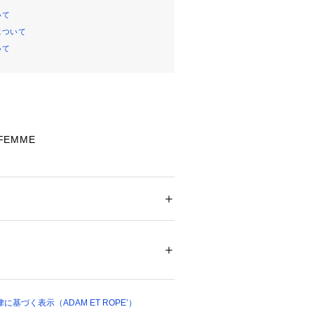
いて
について
いて
 FEMME
nt】
PE'限定の特別なデザインをご用意。
ブデザインが新鮮なバギータイプのデ
ション
 ＞ 
パンツ
 ＞ 
デニムパンツ
%
シルエットが魅力的で、こなれ感を演
16833 
（モール）
で、気になる腰回りをしっかりカバー
ップ）
イルアップ効果も抜群。
ス合わせはもちろん、ハイウエストな
トップスとも。
基づく表示（ADAM ET ROPE’）