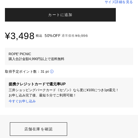
サイズ詳細を見る
カートに追加
¥3,498
50%OFF
¥6,996
税込
通常価格
ROPE’ PICNIC
購入合計金額4,990円以上で送料無料
取得予定ポイント数：
31 pt
提携クレジットカードで還元率UP
三井ショッピングパークカード《セゾン》なら更に¥100につき1pt還元！
お申し込み完了後、最短５分でご利用可能！
今すぐお申し込み
店舗在庫を確認