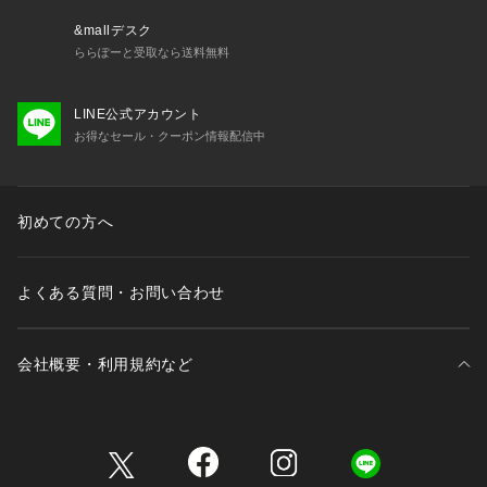
 ファスナー：あり
 ポケット：あり
&mallデスク
 ボタン：なし
ららぽーと受取なら送料無料
 生地の厚さ：やや薄手
その他仕様：袖口ゴム
LINE公式アカウント
 季節：春、夏、秋
お得なセール・クーポン情報配信中
 -----------------------------
※撮影時の光、お使いのモニター環境によって色の見え方が違
う場合がございます。
初めての方へ
【モデル着用サイズ】
身長：165cm 着用サイズ：F
よくある質問・お問い合わせ
【2026 Spring/Summer】【26SS】
会社概要・利用規約など
三井不動産が展開する商業施設一覧