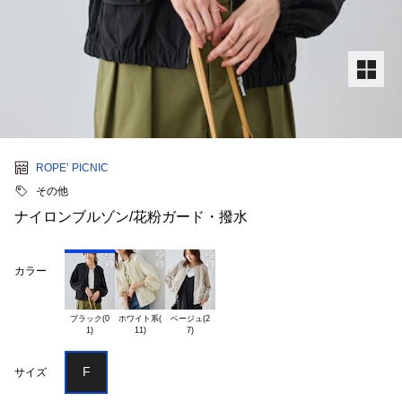
ROPE’ PICNIC
その他
ナイロンブルゾン/花粉ガード・撥水
カラー
ブラック(0

ホワイト系(

ベージュ(2

F
サイズ