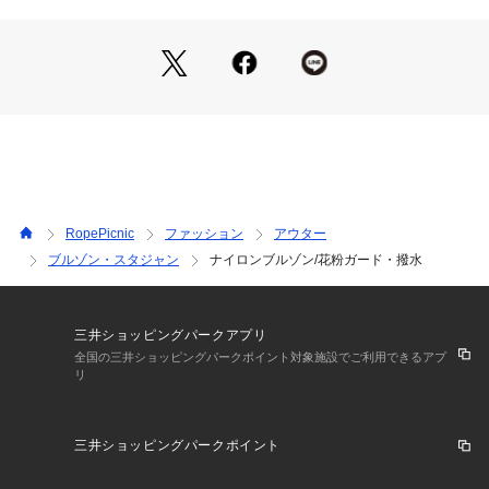
ブ。
・物が落ちにくいコンシールファスナー仕様の、脇線サイドポ
ケット。
・昨年モデルからポケットを縫い止め、安定感を高めた改良設
計。
【カラー】
・ブラック（01）、ホワイト系（11）、ベージュ（27）の合
わせやすい3色展開。
RopePicnic
ファッション
アウター
【スタイリングポイント】
ブルゾン・スタジャン
ナイロンブルゾン/花粉ガード・撥水
・デニム×Tシャツなどのカジュアルなスタイリングに羽織るの
がおすすめ。
※前シーズンのナイロンブルゾン（品番GDL15030）と同型。
三井ショッピングパークアプリ
（カラー展開を一部変更）
全国の三井ショッピングパークポイント対象施設でご利用できるアプ
リ
-----------------------------
 裏地：なし
 光沢感：なし
三井ショッピングパークポイント
 透け感：ホワイト（11）はややあり
 伸縮性：なし