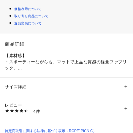
価格表示について
取り寄せ商品について
返品交換について
商品詳細
【素材感】
・スポーティーながらも、マットで上品な質感の軽量ファブリ
ック。
・シワが気になりにくく、バッグに忍ばせて持ち運べる利便
性。
サイズ詳細
性別：
レディース
【機能素材】
カテゴリー：
ファッション
 ＞ 
アウター
 ＞ 
ブルゾン・スタジャン
素材：ナイロン 100%
・花粉ガード：花粉が付着しにくく、落としやすい加工を施し
生産国：中国
レビュー
ている。
洗濯：手洗い、漂白不可、タンブル乾燥不可、自然乾燥、アイロン仕上げ
4件
・撥水加工：雨等で濡れた場合、表面効果により水を弾く。
可、ドライ可、ウエットクリーニング可
※詳しい洗濯方法については、商品の品質表示タグをご覧ください
商品番号：
1130100025681 
（モール）
【デザイン・シルエット】
GDL16130 （ショップ）
・たっぷりとしたギャザーが生み出す、旬のボリュームスリー
特定商取引に関する法律に基づく表示（ROPE’ PICNIC）