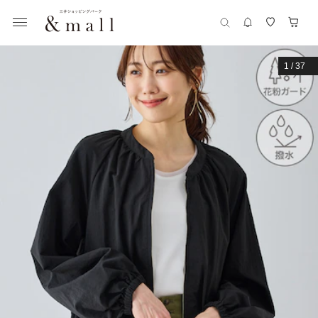
1
/
37