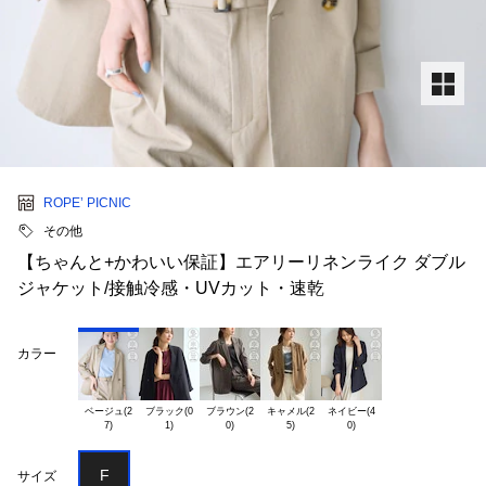
ROPE’ PICNIC
その他
【ちゃんと+かわいい保証】エアリーリネンライク ダブル
ジャケット/接触冷感・UVカット・速乾
カラー
ベージュ(2

ブラック(0

ブラウン(2

キャメル(2

ネイビー(4

F
サイズ