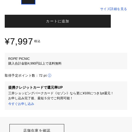
サイズ詳細を見る
カートに追加
¥7,997
税込
ROPE’ PICNIC
購入合計金額4,990円以上で送料無料
取得予定ポイント数：
72 pt
提携クレジットカードで還元率UP
三井ショッピングパークカード《セゾン》なら更に¥100につき1pt還元！
お申し込み完了後、最短５分でご利用可能！
今すぐお申し込み
店舗在庫を確認