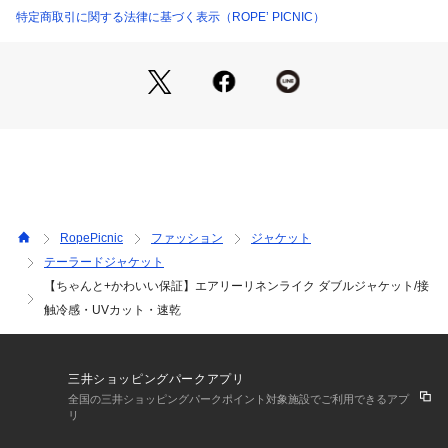
多くのリクエストにお応えし、オンオフ使える上品なネイビー
特定商取引に関する法律に基づく表示（ROPE’ PICNIC）
の追加が決定！
【素材感】
・麻（リネン）のようなナチュラルな風合いを楽しめる、サラ
ッとしたドライな質感。
・驚きの軽さと優れた通気性で肌に張り付かず、夏でも1日中
サラリと快適。
・脱いでバッグに入れてもシワが目立ちにくく、自宅で洗える
イージーケア仕様。
・サステナブル：環境に配慮した再生ポリエステルを使用。
RopePicnic
ファッション
ジャケット
テーラードジャケット
【機能素材】
【ちゃんと+かわいい保証】エアリーリネンライク ダブルジャケット/接
・UVカット：日差しが気になる季節も安心。（紫外線遮蔽率9
0%以上）
触冷感・UVカット・速乾
・吸水速乾：汗をかいてもベタつかずすぐ乾き、蒸し暑い日も
爽やかな着心地。
・接触冷感：肌に触れた瞬間、ひんやり冷たくて心地いい冷感
三井ショッピングパークアプリ
素材。
全国の三井ショッピングパークポイント対象施設でご利用できるアプ
・防シワ：デスクワークやアクティブに動く日も、シワになり
リ
にくくアイロン要らず。