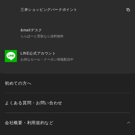
【デザイン・シルエット】
三井ショッピングパークポイント
・ヒップを隠す長めの丈感で、気になる腰まわりを自然にカバ
ー。
・裏地のない一枚仕立て。シャツ感覚でサッと軽く羽織れる軽
&mallデスク
快さ。
ららぽーと受取なら送料無料
・袖をクシュっと腕まくりするだけで、こなれた抜け感を演
出。
・夏の冷房対策や日差し除けとして、デイリーから通勤までマ
LINE公式アカウント
ルチに活躍。
お得なセール・クーポン情報配信中
【カラー】
・着回しやすいベーシックカラー展開で、カラートップスとも
初めての方へ
好相性。
・カラーによってボタンの色味が異なります。
※ネイビー（40）：ゴールドボタン
よくある質問・お問い合わせ
※低身長/小柄さんサイズジャケット（品番GDV16330）のネ
イビー(40)のボタンはマーブルボタンになります。
※その他のカラー：マーブルボタン
会社概要・利用規約など
【スタイリングポイント】