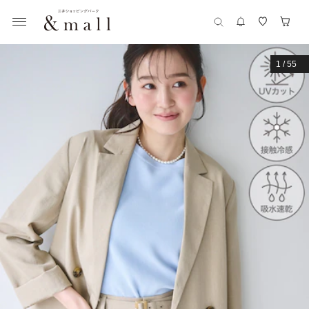
1
/
55