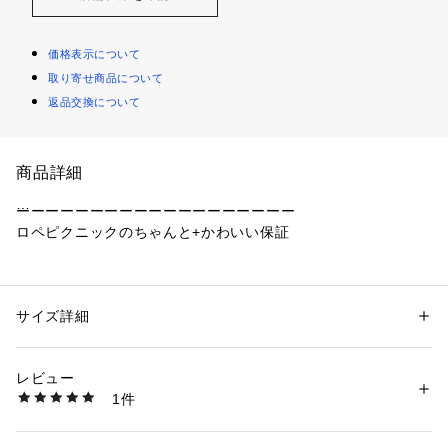
価格表示について
取り寄せ商品について
返品交換について
商品詳細
ーーーーーーーーーーーーーーーーーーー
ロペピクニックのちゃんと+かわいい保証
きちんと上品に見えて、かわいらしさもある。
綺麗に整っているのに、どこかやさしく、親しみやすい。
だから、今の自分に、ちょっと自信が持てる。
サイズ詳細
性別：
レディース
そんな「これで大丈夫」と思える一着を。
カテゴリー：
ファッション
 ＞ 
ジャケット
 ＞ 
テーラードジャケット
素材：ポリエステル 100%
オトナの毎日に寄り添う、ロペピクニックの約束です。
生産国：カンボジア
レビュー
洗濯：手洗い、漂白不可、タンブル乾燥不可、自然乾燥、アイロン仕上げ
1件
ーーーーーーーーーーーーーーーーーーー
可、ドライ可、ウエットクリーニング可
※詳しい洗濯方法については、商品の品質表示タグをご覧ください
商品番号：
1130100025654 
（モール）
【ご好評につき新色追加】
GDV16230 （ショップ）