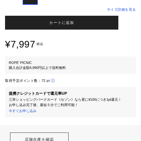
サイズ詳細を見る
カートに追加
¥7,997
税込
ROPE’ PICNIC
購入合計金額4,990円以上で送料無料
取得予定ポイント数：
72 pt
提携クレジットカードで還元率UP
三井ショッピングパークカード《セゾン》なら更に¥100につき1pt還元！
お申し込み完了後、最短５分でご利用可能！
今すぐお申し込み
店舗在庫を確認