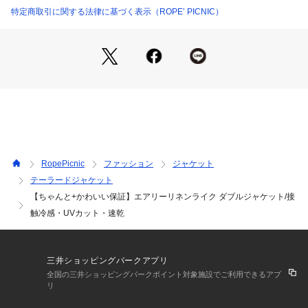
多くのリクエストにお応えし、オンオフ使える上品なネイビー
特定商取引に関する法律に基づく表示（ROPE’ PICNIC）
の追加が決定！
【素材感】
・麻（リネン）のようなナチュラルな風合いを楽しめる、サラ
ッとしたドライな質感。
・驚きの軽さと優れた通気性で肌に張り付かず、夏でも1日中
サラリと快適。
・脱いでバッグに入れてもシワが目立ちにくく、自宅で洗える
イージーケア仕様。
・サステナブル：環境に配慮した再生ポリエステルを使用。
RopePicnic
ファッション
ジャケット
テーラードジャケット
【機能素材】
【ちゃんと+かわいい保証】エアリーリネンライク ダブルジャケット/接
・UVカット：日差しが気になる季節も安心。（紫外線遮蔽率9
0%以上）
触冷感・UVカット・速乾
・吸水速乾：汗をかいてもベタつかずすぐ乾き、蒸し暑い日も
爽やかな着心地。
・接触冷感：肌に触れた瞬間、ひんやり冷たくて心地いい冷感
三井ショッピングパークアプリ
素材。
全国の三井ショッピングパークポイント対象施設でご利用できるアプ
・防シワ：デスクワークやアクティブに動く日も、シワになり
リ
にくくアイロン要らず。