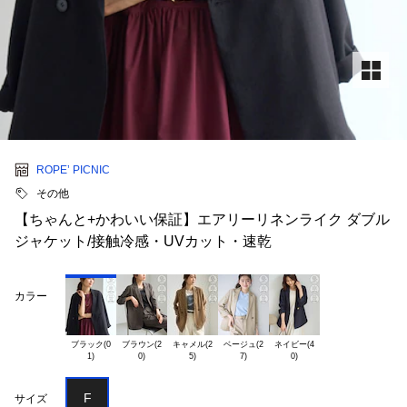
ROPE’ PICNIC
その他
【ちゃんと+かわいい保証】エアリーリネンライク ダブル
ジャケット/接触冷感・UVカット・速乾
カラー
ブラック(0

ブラウン(2

キャメル(2

ベージュ(2

ネイビー(4

F
サイズ