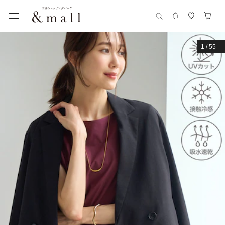
1
/
55