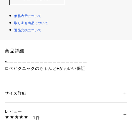
価格表示について
取り寄せ商品について
返品交換について
商品詳細
ーーーーーーーーーーーーーーーーーーー
ロペピクニックのちゃんと+かわいい保証
きちんと上品に見えて、かわいらしさもある。
綺麗に整っているのに、どこかやさしく、親しみやすい。
だから、今の自分に、ちょっと自信が持てる。
サイズ詳細
性別：
レディース
そんな「これで大丈夫」と思える一着を。
カテゴリー：
ファッション
 ＞ 
ジャケット
 ＞ 
テーラードジャケット
素材：ポリエステル 100%
オトナの毎日に寄り添う、ロペピクニックの約束です。
生産国：カンボジア
レビュー
洗濯：手洗い、漂白不可、タンブル乾燥不可、自然乾燥、アイロン仕上げ
1件
ーーーーーーーーーーーーーーーーーーー
可、ドライ可、ウエットクリーニング可
※詳しい洗濯方法については、商品の品質表示タグをご覧ください
商品番号：
1130100025654 
（モール）
【ご好評につき新色追加】
GDV16230 （ショップ）