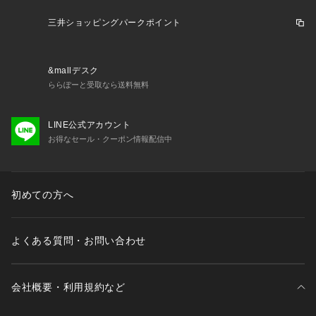
【デザイン・シルエット】
三井ショッピングパークポイント
・ヒップを隠す長めの丈感で、気になる腰まわりを自然にカバ
ー。
・裏地のない一枚仕立て。シャツ感覚でサッと軽く羽織れる軽
&mallデスク
快さ。
ららぽーと受取なら送料無料
・袖をクシュっと腕まくりするだけで、こなれた抜け感を演
出。
・夏の冷房対策や日差し除けとして、デイリーから通勤までマ
LINE公式アカウント
ルチに活躍。
お得なセール・クーポン情報配信中
【カラー】
・着回しやすいベーシックカラー展開で、カラートップスとも
初めての方へ
好相性。
・カラーによってボタンの色味が異なります。
※ネイビー（40）：ゴールドボタン
よくある質問・お問い合わせ
※低身長/小柄さんサイズジャケット（品番GDV16330）のネ
イビー(40)のボタンはマーブルボタンになります。
※その他のカラー：マーブルボタン
会社概要・利用規約など
【スタイリングポイント】