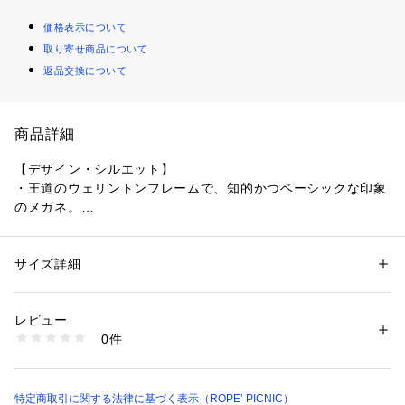
価格表示について
取り寄せ商品について
返品交換について
商品詳細
【デザイン・シルエット】
・王道のウェリントンフレームで、知的かつベーシックな印象
のメガネ。
・程よい丸みを帯びたシルエットが、きちんと感とやわらかさ
を両立。
・紫外線に反応してレンズカラーが変化する調光レンズ仕様
サイズ詳細
性別：
レディース
で、一本で印象チェンジが可能。
カテゴリー：
ファッション
 ＞ 
ファッション雑貨
 ＞ 
メガネ・サングラス
素材：（レンズの材質） プラスチック （レンズ枠の材質） プラスチック 
（テンプルの材質） プラスチック
レビュー
【カラー】
生産国：中国
0件
・ブラック、ブラウンの2色展開。
商品番号：
1130100025564 
（モール）
GIZ06170 （ショップ）
【スタイリングポイント】
・シャツやスラックスと合わせて、きれいめカジュアルに。
特定商取引に関する法律に基づく表示（ROPE’ PICNIC）