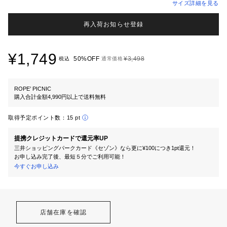
サイズ詳細を見る
再入荷お知らせ登録
¥1,749
50%OFF
¥3,498
税込
通常価格
ROPE’ PICNIC
購入合計金額4,990円以上で送料無料
取得予定ポイント数：
15 pt
提携クレジットカードで還元率UP
三井ショッピングパークカード《セゾン》なら更に¥100につき1pt還元！
お申し込み完了後、最短５分でご利用可能！
今すぐお申し込み
店舗在庫を確認