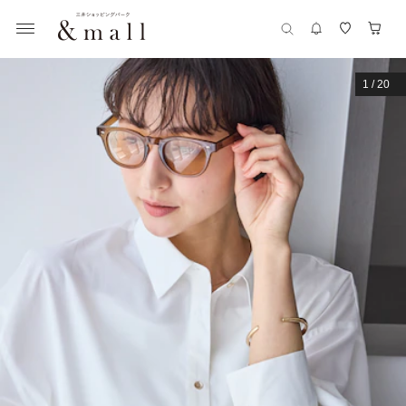
1
/
20