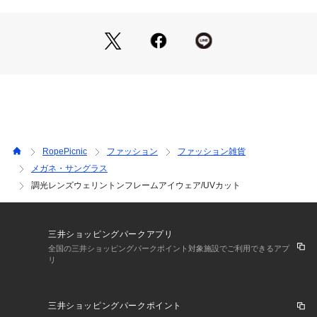
・ジャケットスタイルに取り入れて、知的で大人っぽい印象を
演出。
-----------------------------
紫外線透過率：1%
紫外線カット率：99%以上
可視光線透過率：ブラック（01）21%、ブラウン（22）47%
-----------------------------
※撮影時の光、お使いのモニター環境によって色の見え方が違
う場合がございます。
RopePicnic
ファッション
ファッション雑貨
【2026 Spring/Summer】【26SS】
メガネ・サングラス
調光レンズウェリントンフレームアイウェア/UVカット
三井ショッピングパークアプリ
全国の三井ショッピングパークポイント対象施設でご利用できるアプ
リ
三井ショッピングパークポイント