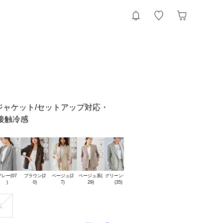
ジャケット/セットアップ対応・
接触冷感
レー(07

ブラウン(2

ベージュ(2

ベージュ系(

グリーンサブ

L