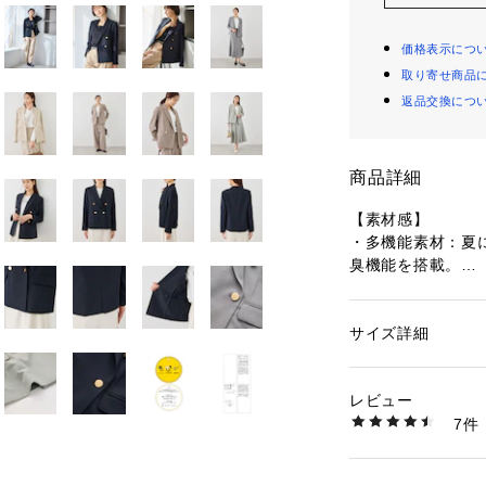
価格表示につ
取り寄せ商品
返品交換につ
商品詳細
【素材感】
・多機能素材：夏
臭機能を搭載。
・リネンライク：
リネンのような風
ワになりにくく、
サイズ詳細
性別：
レディース
・ストレッチ性：
カテゴリー：
ファッ
ト
ークや移動時もス
素材：ポリエステル 1
レビュー
・サステナブル：
生産国：中国
7件
用。
洗濯：手洗い、漂白
ン仕上げ可、ドライ
※詳しい洗濯方法に
【デザイン・シル
い