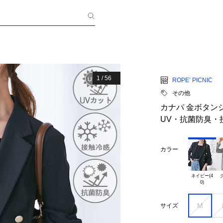
1
/
56
ROPE’ PICNIC
その他
カナパ 金ボタン
UV・抗菌防臭・
カラー
ネイビー(4

グ
M
サイズ