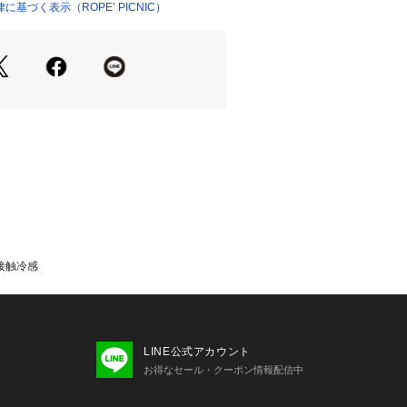
ル仕立て：少しゆとりのあるビッグシ
基づく表示（ROPE’ PICNIC）
25556 
（モール）
ップ）
るだけでこなれ感を演出。
タン：ゴールドのメタルボタンがリッ
なり、お仕事シーンでも品よく決ま
し：軽やかな一重仕立てで、カーディ
るため、初夏の冷房対策にも最適。
ブラウン、ベージュ、WEB限定のベー
・WEB限定のグリーン系、ネイビーの
：WEB限定カラー
：一部店舗・WEB限定カラー
接触冷感
イント】
プ：同素材のパンツやスカートと合わ
まる最旬のお仕事スタイルに。
アル：ブラウスをインして、きれいめ
LINE公式アカウント
ツと合わせれば、清潔感のある通勤コ
お得なセール・クーポン情報配信中
：ロゴTシャツやデニムと合わせたミ