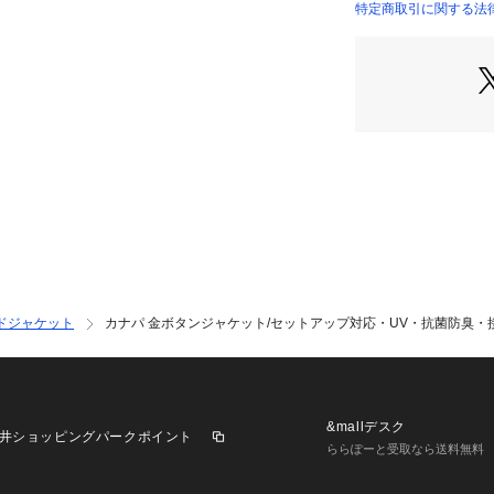
・トレンドのダブ
特定商取引に関する法律に
商品番号：
11301000
GDV16100 （ショ
ルエットで、羽織
・高見えメタルボ
チなアクセントに
る。
・超軽量・裏地な
ガン感覚で羽織れ
【カラー】
・グレー、ダーク
ジュ系、一部店舗
6色展開。
ベージュ系（29）
グリーン系（35）
ドジャケット
カナパ 金ボタンジャケット/セットアップ対応・UV・抗菌防臭・
【スタイリングポ
・王道セットアッ
せれば、迷わず決
・オフィスカジュ
&mallデスク
井ショッピングパークポイント
なテーパードパン
ららぽーと受取なら送料無料
ーデが完成。
・休日カジュアル