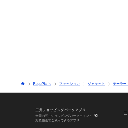
RopePicnic
ファッション
ジャケット
テーラー
三井ショッピングパークアプリ
三
全国の三井ショッピングパークポイント
対象施設でご利用できるアプリ