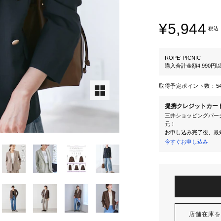
¥5,944
税込
ROPE’ PICNIC
購入合計金額4,990
取得予定ポイント数：
5
提携クレジットカー
三井ショッピングパーク
元！
お申し込み完了後、最
今すぐお申し込み
店舗在庫