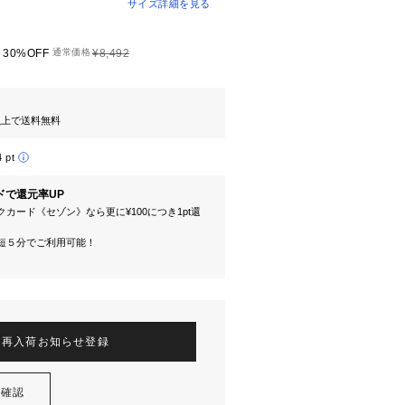
サイズ詳細を見る
30%OFF
通常価格
¥8,492
円以上で送料無料
4 pt
ドで還元率UP
カード《セゾン》なら更に¥100につき1pt還
短５分でご利用可能！
再入荷お知らせ登録
を確認