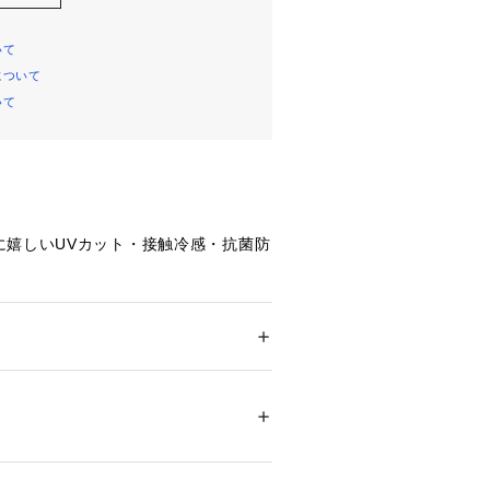
いて
について
いて
に嬉しいUVカット・接触冷感・抗菌防
さらっとした肌離れの良い麻調素材。
合いながら、ポリエステル混なのでシ
お手入れも簡単。
糸の織りで伸縮性をプラス。デスクワ
ション
 ＞ 
ジャケット
 ＞ 
テーラードジャケッ
トレスフリーな着心地。
00%
環境に配慮した再生ポリエステルを使
不可、タンブル乾燥不可、自然乾燥、アイロ
可、ウエットクリーニング可
ついては、商品の品質表示タグをご覧くださ
エット】