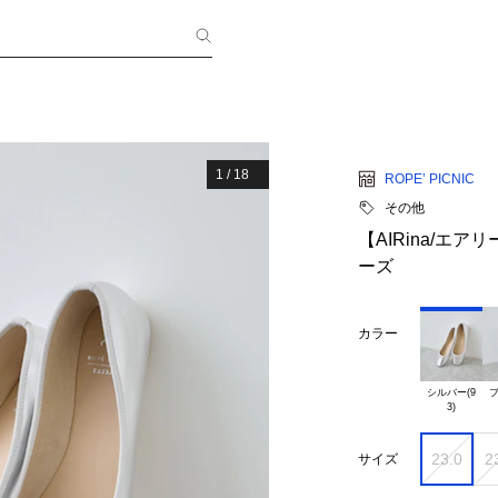
1
/
18
ROPE’ PICNIC
その他
【AIRina/エ
ーズ
カラー
シルバー(9

ブ
23.0
2
サイズ