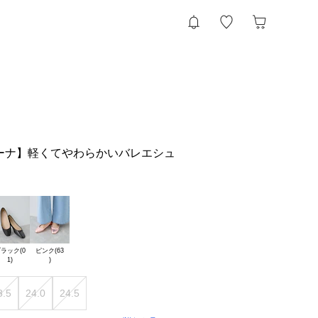
アリーナ】軽くてやわらかいバレエシュ
ラック(0

ピンク(63

3.5
24.0
24.5