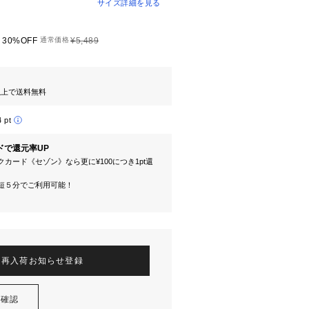
サイズ詳細を見る
30%OFF
通常価格
¥5,489
円以上で送料無料
4 pt
ドで還元率UP
カード《セゾン》なら更に¥100につき1pt還
短５分でご利用可能！
再入荷お知らせ登録
を確認