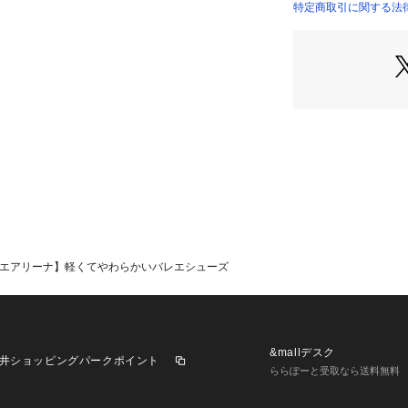
・甲はやや深めで
特定商取引に関する法律に
・フラットタイプ
【カラー】
・ブラックと、メ
3色展開。
【スタイリングポ
・きれいめワンピ
ックやシルバーを
・カジュアルなジ
こちらもシルバー
・ブラックは、通
と感のあるコーデ
na/エアリーナ】軽くてやわらかいバレエシューズ
＜ボロネーゼ製法
アッパーの縁に中
イタリアのボロー
&mallデスク
井ショッピングパークポイント
【前シーズンのAIR
ららぽーと受取なら送料無料
GIA15120)との
・足の指が出ない