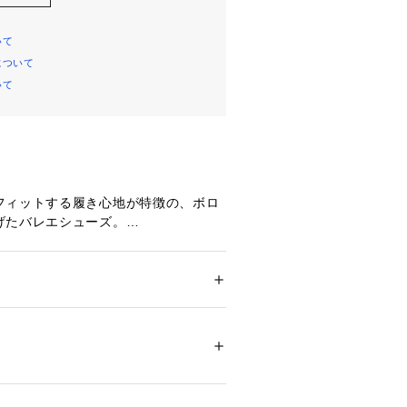
いて
について
いて
フィットする履き心地が特徴の、ボロ
げたバレエシューズ。
ナー(靴の内側、足と接触する部分)が
状態で成型されるため、まるで一枚革
れるような履き心地。
ないので、軽量を実現。
ズ
 ＞ 
バレエシューズ
皮革（底材）合成底
や反発性にも優れているのが特徴。
25495 
（モール）
エット】
プ）
アリーナの軽くて柔らかいバレエシューズ。
エアトゥにこだわりの覗くデザイン。