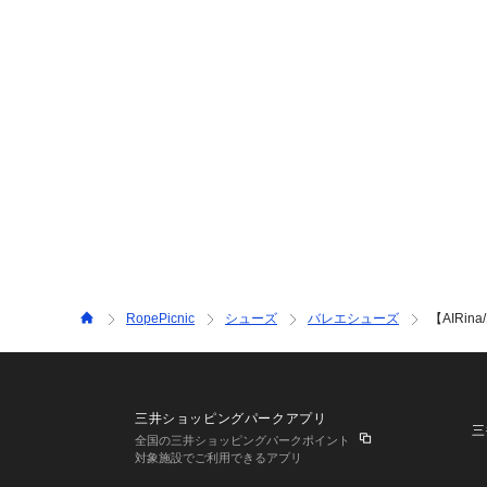
RopePicnic
シューズ
バレエシューズ
【AIRi
三井ショッピングパークアプリ
三
全国の三井ショッピングパークポイント
対象施設でご利用できるアプリ