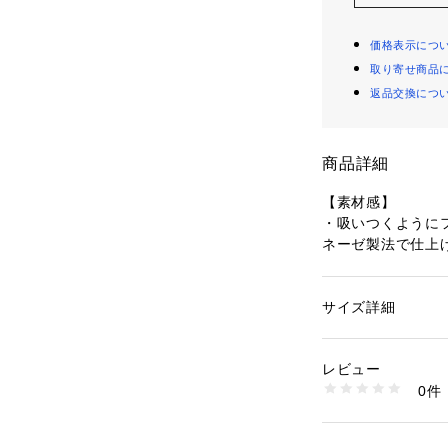
価格表示につ
取り寄せ商品
返品交換につ
商品詳細
【素材感】
・吸いつくように
ネーゼ製法で仕上
・アッパーとライ
ピタッと密着した
で優しく包み込ま
サイズ詳細
性別：
レディース
・中底を使ってい
カテゴリー：
シュー
素材：（甲材）合成
・ソールの屈曲性
生産国：中国
レビュー
商品番号：
11301000
0件
【デザイン・シル
GIA16030 （ショッ
・AIRina/エ
・さりげないスク