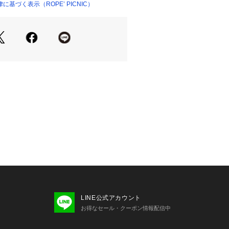
足をしっかりカバー。
基づく表示（ROPE’ PICNIC）
で、足入れしやすく履きやすい。
タリックカラーのピンク、シルバーの
イント】
ースや、きちんとした装いでは、ブラ
セレクト。
ーンズスタイルが多い人は、ピンクや
がおすすめ。
勤やお仕事スタイルに合わせたきちん
ィネートにしても◎。
＞
敷きを袋状に縫い合わせる製法。
ニャ地方発祥の靴製法。
LINE公式アカウント
ina/エアリーナ バレエシューズ(品番:
お得なセール・クーポン情報配信中
違い】
ようにラウンド型カットに変更。裸足