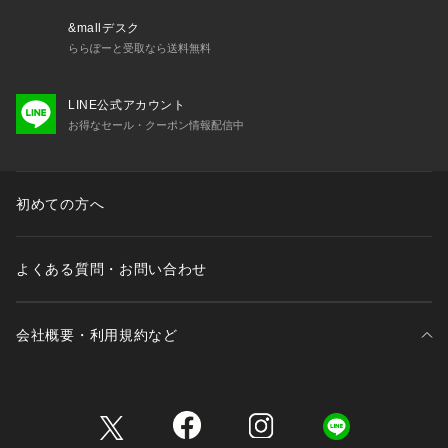
園式、卒園式などのセレモニーや学校行事にも活躍。
・ツイードジャケットやフォーマルジャケットと合わせてハレ
&mallデスク
の日にも◎
ららぽーと受取なら送料無料
・きれいめパンツやタイトスカートと合わせれば、通勤やお仕
事着にぴったり。オフィスカジュアルにも使いやすい1枚。
LINE公式アカウント
・ボウタイ部分がウエスト位置までなので、トップスインもし
お得なセール・クーポン情報配信中
やすく、すっきりとした印象に。
-----------------------------
 裏地：なし
初めての方へ
 光沢感：なし
 透け感：ホワイト(10)、ホワイト系(11)はややあり
 伸縮性：なし
よくある質問・お問い合わせ
 ポケット：なし
 ボタン：あり（袖口・胸元・首後ろに1つボタン開閉可)
 生地の厚さ：普通
会社概要・利用規約など
 季節：春・秋・冬(ジャケットのインナーとしても◎)
 -----------------------------
※撮影時の光、お使いのモニター環境によって色の見え方が違
三井不動産が展開する商業施設一覧
う場合がございます。
※品番（GDH53180、GDH64180）と同型となります。