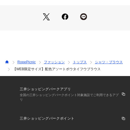
・首元はクルーネック仕様で甘さを抑え、きちんと感と女性ら
しさを兼ね備えたシルエット。
・程よくゆとりのある身頃と袖で体のラインを拾いにくく、パ
ンツインもアウトも決まる設計。
【カラー】
・豊富な5色展開。
・カラーによって、配色部分のカラーが異なります。
※ホワイト(10)：(配色)ホワイト
※ホワイト系(11)：(配色)ネイビー
RopePicnic
ファッション
トップス
シャツ・ブラウス
※ベージュ(27)：(配色)ホワイト
【WEB限定サイズ】配色アソートボウタイフウブラウス
※ネイビー(40)：(配色)ネイビー
※サックス(48)：(配色)ベージュ
・ボタンカラーは全てシルバー。
・同一配色カラーはは落ち着いた印象で、オフィスやフォーマ
三井ショッピングパークアプリ
ルシーンにも使いやすいカラー。
全国の三井ショッピングパークポイント対象施設でご利用できるアプ
リ
・明るめのカラーは柔らかな色合いで、春先から通勤まで幅広
く活躍。
三井ショッピングパークポイント
【スタイリングポイント】
・ジャケットやカーディガンを羽織れば、卒業式や入学式、入