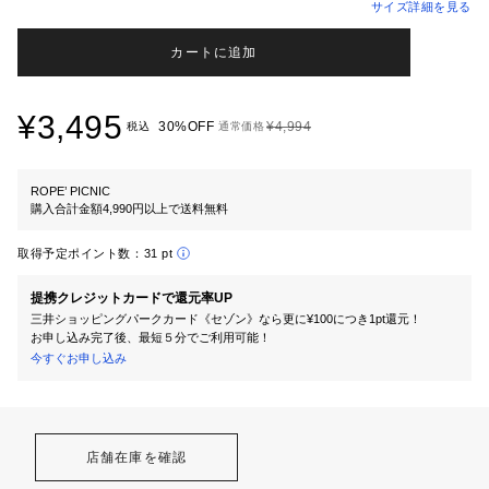
サイズ詳細を見る
カートに追加
¥3,495
30%OFF
¥4,994
税込
通常価格
ROPE’ PICNIC
購入合計金額4,990円以上で送料無料
取得予定ポイント数：
31 pt
提携クレジットカードで還元率UP
三井ショッピングパークカード《セゾン》なら更に¥100につき1pt還元！
お申し込み完了後、最短５分でご利用可能！
今すぐお申し込み
店舗在庫を確認