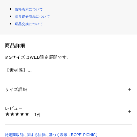
価格表示について
取り寄せ商品について
返品交換について
商品詳細
※SサイズはWEB限定展開です。
【素材感】
・落ち感のあるなめらかな肌触りで、きちんと感のある仕上が
り。
・リサイクルポリエステルを使用した、サステナブルなアイテ
サイズ詳細
性別：
レディース
ム。
カテゴリー：
ファッション
 ＞ 
トップス
 ＞ 
シャツ・ブラウス
素材：ポリエステル 100%
・再生ポリエステル30％配合のポリエステル100％素材を使用
生産国：中国
レビュー
し、サステナブルと上品な落ち感を両立したブラウス。
洗濯：洗濯機、漂白不可、タンブル乾燥不可、自然乾燥、アイロン仕上げ
1件
可、ドライ可、ウエットクリーニング可
※詳しい洗濯方法については、商品の品質表示タグをご覧ください
【デザイン・シルエット】
商品番号：
1130100025476 
（モール）
・フロントドレープでボウタイ風に仕上げたデザインが、顔ま
GDH16180 （ショップ）
わりを華やかに見せる長袖ブラウス。
特定商取引に関する法律に基づく表示（ROPE’ PICNIC）