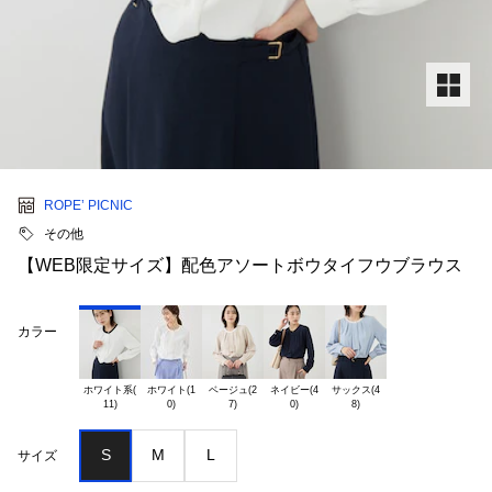
ROPE’ PICNIC
その他
【WEB限定サイズ】配色アソートボウタイフウブラウス
カラー
ホワイト系(

ホワイト(1

ベージュ(2

ネイビー(4

サックス(4

S
M
L
サイズ