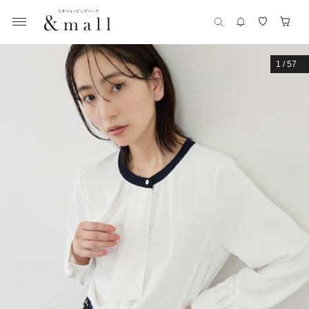
1
/
57