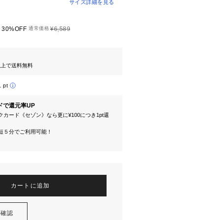
サイズ詳細を見る
30%OFF
通常価格
¥6,589
円以上で送料無料
1 pt
ドで還元率UP
カード《セゾン》なら更に¥100につき1pt還
短５分でご利用可能！
カートに追加
を確認