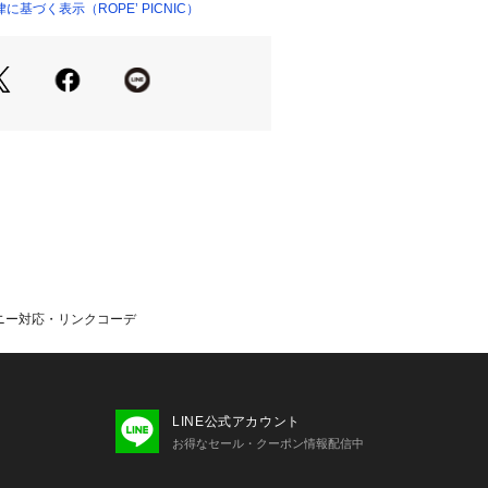
襟ブラウスやスタンドカラートップス
基づく表示（ROPE’ PICNIC）
25392 
（モール）
ップ）
レエシューズ合わせが◎。
イテム(品番:GDV16000・GDV16
いるので、親子でお揃いコーディネート
-------
し
にあり
フェイク)
モニー対応・リンクコーデ
りボタン)
厚手
--------
ズ】
LINE公式アカウント
イズ:120
お得なセール・クーポン情報配信中
使いのモニター環境によって色の見え