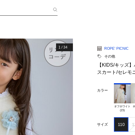
1
/
34
ROPE’ PICNIC
その他
【KIDS/キッ
スカート/セレモ
カラー
オフホワイト

ネ
110
1
サイズ