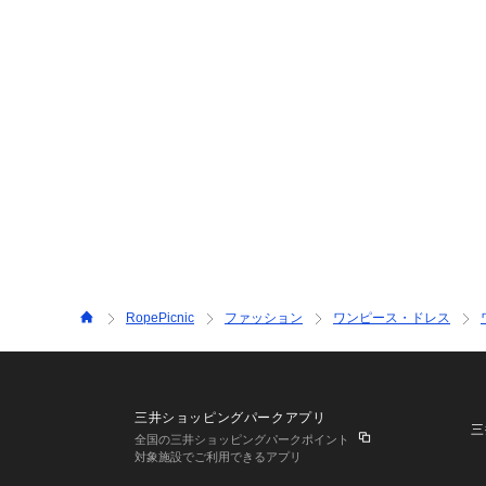
RopePicnic
ファッション
ワンピース・ドレス
三井ショッピングパークアプリ
三
全国の三井ショッピングパークポイント
対象施設でご利用できるアプリ