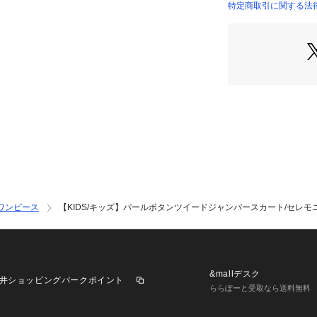
・インナーは、丸
特定商取引に関する法律に
商品番号：
11301000
GRE26000 （ショ
がおすすめ。
・シューズは、バ
・同シリーズの大人ア
010)も展開して
もおすすめ。
----------------------
 裏地：あり
 光沢感：ややあり
 透け感：なし
 伸縮性：なし
 ウエスト：ゴムな
 ファスナー：後ろ
 ポケット：なし(
ワンピース
【KIDS/キッズ】パールボタンツイードジャンパースカート/セレ
 ボタン：あり(飾
 生地の厚さ：やや
 季節：春、秋、冬
 ---------------------
【モデル着用サイ
&mallデスク
井ショッピングパークポイント
身長:117cm 着用サ
ららぽーと受取なら送料無料
※撮影時の光、お