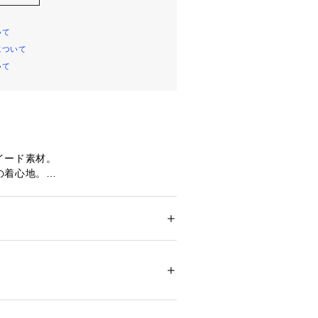
いて
について
いて
イード素材。
の着心地。
エット】
替えの入った、クラシカルなフィット
ト。
ー
ンは開閉できない仕様なので、お子様
ション
 ＞ 
ワンピース・ドレス
 ＞ 
ワンピース
ステル 100% （裏地） ポリエステル 10
まう心配も不要。
マストのオフホワイトとネイビーの2
白不可、タンブル乾燥不可、アイロン仕上げ
ットクリーニング可
ついては、商品の品質表示タグをご覧くださ
イント】