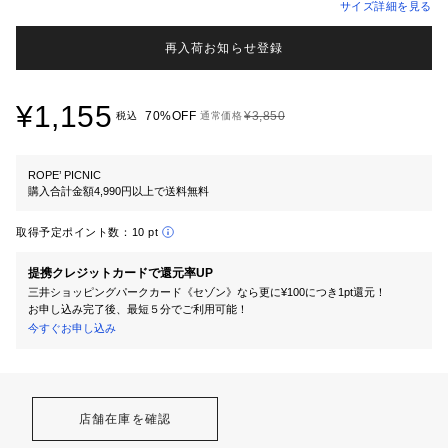
サイズ詳細を見る
再入荷お知らせ登録
¥1,155
70%OFF
¥3,850
税込
通常価格
ROPE’ PICNIC
購入合計金額4,990円以上で送料無料
取得予定ポイント数：
10 pt
提携クレジットカードで還元率UP
三井ショッピングパークカード《セゾン》なら更に¥100につき1pt還元！
お申し込み完了後、最短５分でご利用可能！
今すぐお申し込み
店舗在庫を確認