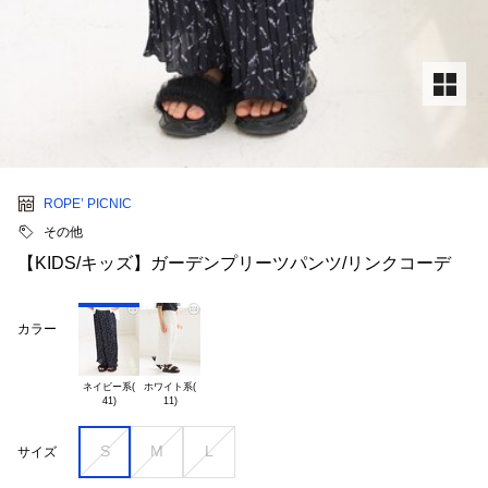
ROPE’ PICNIC
その他
【KIDS/キッズ】ガーデンプリーツパンツ/リンクコーデ
カラー
ネイビー系(

ホワイト系(

S
M
L
サイズ