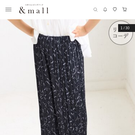
1
/
30