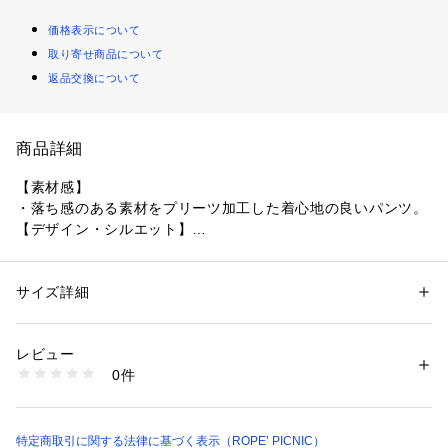
価格表示について
取り寄せ商品について
返品交換について
商品詳細
【素材感】
・落ち感のある素材をプリーツ加工した着心地の良いパンツ。
【デザイン・シルエット】
・広がりすぎないワイドシルエットのプリーツパンツ。
・生地に落ち感があるので大人っぽく着られる。
・ウエストはぐるりゴムで楽ちんで、サイズ調整も可能。
サイズ詳細
性別：
キッズ・ベビー
・裏地が付いているので、安心の着心地。
カテゴリー：
ファッション
 ＞ 
パンツ
 ＞ 
ロングパンツ
素材：（表地） ポリエステル 100% （裏地） ポリエステル 100%
【カラー】
生産国：中国
レビュー
・ホワイト、ネイビーの2色展開。
洗濯：手洗い、漂白不可、タンブル乾燥不可、自然乾燥、アイロン仕上げ
0件
【スタイリングポイント】
不可、ドライ可、ウエットクリーニング可
※詳しい洗濯方法については、商品の品質表示タグをご覧ください
・Tシャツと合わせたラフなスタイリングが一押し。
商品番号：
1130100024906 
（モール）
・同シリーズで大人(品番:GDS15190)も展開しているので、親
GRS25010 （ショップ）
子お揃いもおすすめ。
特定商取引に関する法律に基づく表示（ROPE’ PICNIC）