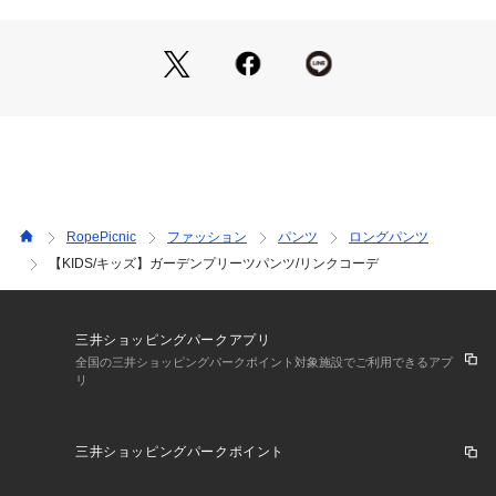
<対応サイズ>
Sサイズ:95～115cm
Mサイズ:115～135cm
Lサイズ:135～155cm
-----------------------------
裏地:あり
透け感:なし
伸縮性:ややあり
RopePicnic
ファッション
パンツ
ロングパンツ
生地感・厚さ:やや薄手
【KIDS/キッズ】ガーデンプリーツパンツ/リンクコーデ
ウエスト:ゴム
ポケット:なし
その他仕様:ウエストサイズ調節可能
季節:春・夏
三井ショッピングパークアプリ
-----------------------------
全国の三井ショッピングパークポイント対象施設でご利用できるアプ
リ
※撮影時の光、お使いのモニター環境によって色の見え方が違
う場合がございます。
三井ショッピングパークポイント