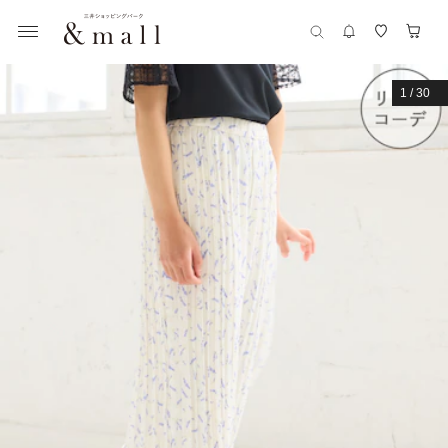
1
/
30