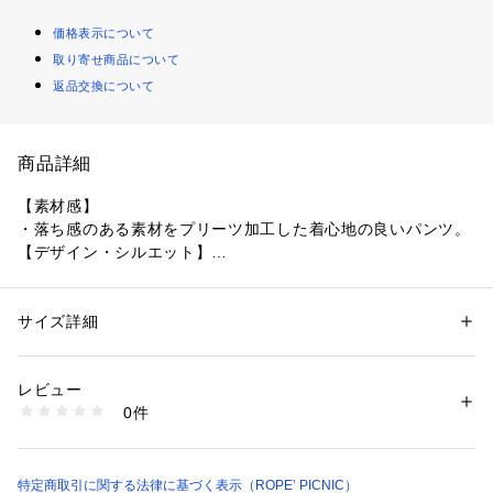
価格表示について
取り寄せ商品について
返品交換について
商品詳細
【素材感】
・落ち感のある素材をプリーツ加工した着心地の良いパンツ。
【デザイン・シルエット】
・広がりすぎないワイドシルエットのプリーツパンツ。
・生地に落ち感があるので大人っぽく着られる。
・ウエストはぐるりゴムで楽ちんで、サイズ調整も可能。
サイズ詳細
性別：
キッズ・ベビー
・裏地が付いているので、安心の着心地。
カテゴリー：
ファッション
 ＞ 
パンツ
 ＞ 
ロングパンツ
素材：（表地） ポリエステル 100% （裏地） ポリエステル 100%
【カラー】
生産国：中国
レビュー
・ホワイト、ネイビーの2色展開。
洗濯：手洗い、漂白不可、タンブル乾燥不可、自然乾燥、アイロン仕上げ
0件
【スタイリングポイント】
不可、ドライ可、ウエットクリーニング可
※詳しい洗濯方法については、商品の品質表示タグをご覧ください
・Tシャツと合わせたラフなスタイリングが一押し。
商品番号：
1130100024906 
（モール）
・同シリーズで大人(品番:GDS15190)も展開しているので、親
GRS25010 （ショップ）
子お揃いもおすすめ。
特定商取引に関する法律に基づく表示（ROPE’ PICNIC）