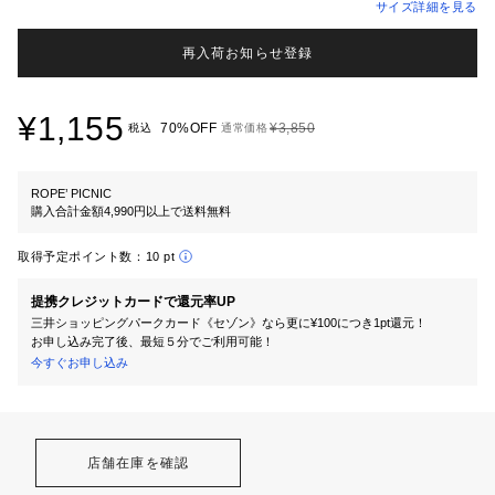
サイズ詳細を見る
再入荷お知らせ登録
¥1,155
70%OFF
¥3,850
税込
通常価格
ROPE’ PICNIC
購入合計金額4,990円以上で送料無料
取得予定ポイント数：
10 pt
提携クレジットカードで還元率UP
三井ショッピングパークカード《セゾン》なら更に¥100につき1pt還元！
お申し込み完了後、最短５分でご利用可能！
今すぐお申し込み
店舗在庫を確認