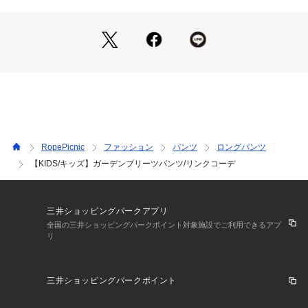
<対応サイズ>
Sサイズ:95～115cm
Mサイズ:115～135cm
Lサイズ:135～155cm
-----------------------------
裏地:あり
透け感:なし
伸縮性:ややあり
RopePicnic
ファッション
パンツ
ロングパンツ
生地感・厚さ:やや薄手
【KIDS/キッズ】ガーデンプリーツパンツ/リンクコーデ
ウエスト:ゴム
ポケット:なし
その他仕様:ウエストサイズ調節可能
季節:春・夏
三井ショッピングパークアプリ
-----------------------------
全国の三井ショッピングパークポイント対象施設でご利用できるアプ
リ
※撮影時の光、お使いのモニター環境によって色の見え方が違
う場合がございます。
三井ショッピングパークポイント