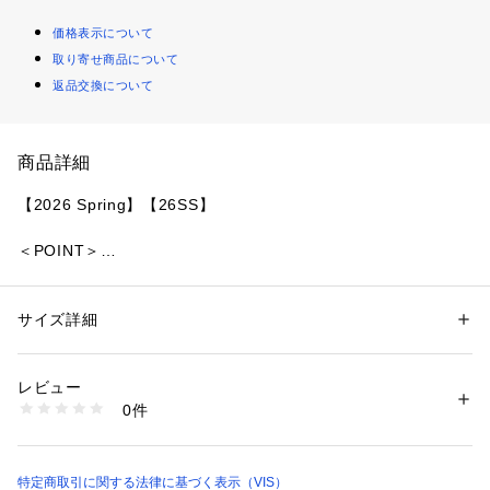
価格表示について
取り寄せ商品について
返品交換について
商品詳細
【2026 Spring】【26SS】
＜POINT＞
・春のコーディネートに合わせて選べるカラーデニム
【デザイン・シルエット】
サイズ詳細
性別：
レディース
センタープレスをフロント、バック共に入れているので、履い
カテゴリー：
ファッション
 ＞ 
パンツ
 ＞ 
デニムパンツ
素材：スミクロ(05)：（本体） 綿 95% ポリエステル 3% 再生繊維（セル
た時のシルエットがキレイに細見えするフレアデニムパンツで
ロース） 1% レーヨン 1% （皮革部分） 合成皮革
レビュー
す。
ベージュ(27)、サックス(48)：（本体） 綿 100% （皮革部分） 合成皮革
0件
フロントのネオバー釦は、オリジナルの「chree up Lady」の
生産国：中国
洗濯：洗濯機、漂白不可、タンブル乾燥不可、自然乾燥、アイロン仕上げ
VISのスローガンが印字されたオリジナル釦を使用し、オリジ
可、ドライ不可、ウエットクリーニング可
ナルの合皮パッチもカワイイポイントです。
※詳しい洗濯方法については、商品の品質表示タグをご覧ください
特定商取引に関する法律に基づく表示（VIS）
商品番号：
1130000015143 
（モール）