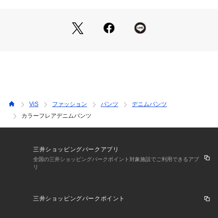
BVS16070 （ショップ）
【素材】
コットン100％の履きやすいソフトデニムを使用しています。
※カラーにより、組成・混率が異なります。
スミクロ（05）：（本体） 綿 95% ポリエステル 3% 再生繊維
（セルロース） 1% レーヨン 1% （皮革部分） 合成皮革
ベージュ（27）：（本体） 綿 100% （皮革部分） 合成皮革
サックス（48）：（本体） 綿 100% （皮革部分） 合成皮革
【カラー】
ブリーチアウトしたブラック、ベージュ、サックスブルーの3
ViS
ファッション
パンツ
デニムパンツ
色展開です。
カラーフレアデニムパンツ
【おすすめのスタイリング】
ペプラムトップスとのコーディネートがおススメです！
また、シャーリングスリーブレーストップス（品番BVM1614
三井ショッピングパークアプリ
0）、レースアシンメトリーキャミ（品番BVF16030）などと
全国の三井ショッピングパークポイント対象施設でご利用できるアプ
リ
のコーディネートも女性らしく、VISらしさをアップデートし
てくれます。
-----------------------------
三井ショッピングパークポイント
裏地：なし
光沢感：なし