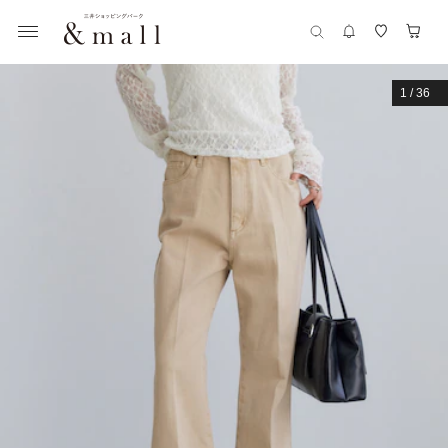
1
/
36