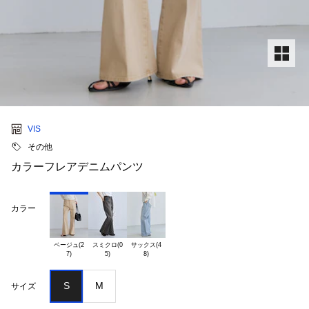
VIS
その他
カラーフレアデニムパンツ
カラー
ベージュ(2

スミクロ(0

サックス(4

S
M
サイズ