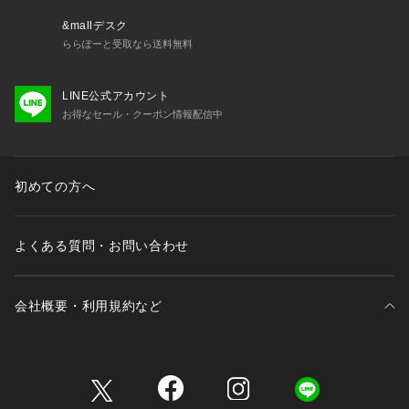
透け感：なし
伸縮性：なし
&mallデスク
ウエスト：ゴムなし
ららぽーと受取なら送料無料
ファスナー：前にあり
ポケット：あり
LINE公式アカウント
ボタン：あり（開閉可）
お得なセール・クーポン情報配信中
生地の厚さ：普通
季節：春、夏、秋
-----------------------------
【モデル着用サイズ】
初めての方へ
モデル身長：160cm 着用サイズ：M
※画像の商品はサンプルです。実際の商品と仕様、加工、サイ
よくある質問・お問い合わせ
ズが若干異なる場合がございます。
※画像によっては実際の色味と異なる場合があります。正しい
色味は生地アップ画像をご確認ください。
会社概要・利用規約など
三井不動産が展開する商業施設一覧