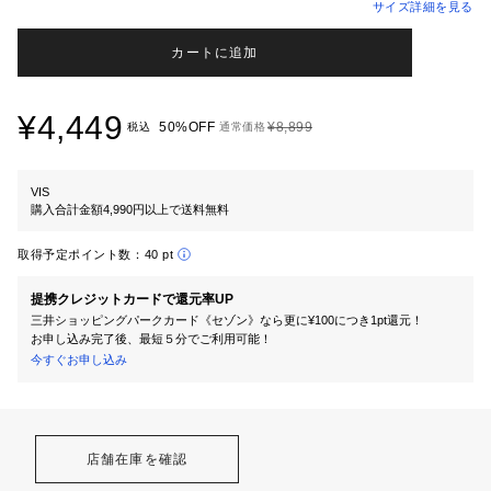
サイズ詳細を見る
カートに追加
¥4,449
50%OFF
¥8,899
税込
通常価格
VIS
購入合計金額4,990円以上で送料無料
取得予定ポイント数：
40 pt
提携クレジットカードで還元率UP
三井ショッピングパークカード《セゾン》なら更に¥100につき1pt還元！
お申し込み完了後、最短５分でご利用可能！
今すぐお申し込み
店舗在庫を確認